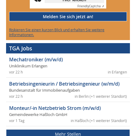
Friendly
Captcha ⇗
Melden Sie sich jetzt an!
Riskieren Sie einen kurzen Blick und erhalten Sie weitere
Informationen.
TGA Jobs
Mechatroniker (m/w/d)
Uniklinikum Erlangen
vor 22 h
in Erlangen
Betriebsingenieurin / Betriebsingenieur (w/m/d)
Bundesanstalt für Immobilienaufgaben
vor 22 h
in Berlin (+1 weiterer Standort)
Monteur/-in Netzbetrieb Strom (m/w/d)
Gemeindewerke Haßloch GmbH
vor 1 Tag
in Haßloch (+1 weiterer Standort)
Mehr Stellen