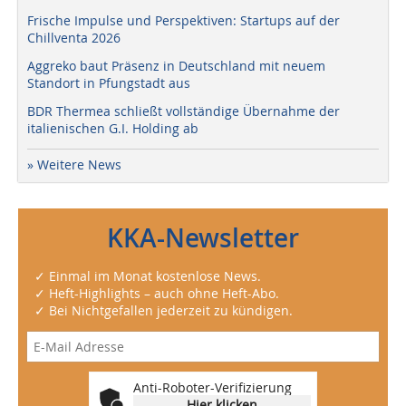
Frische Impulse und Perspektiven: Startups auf der
Chillventa 2026
Aggreko baut Präsenz in Deutschland mit neuem
Standort in Pfungstadt aus
BDR Thermea schließt vollständige Übernahme der
italienischen G.I. Holding ab
» Weitere News
KKA-Newsletter
✓ Einmal im Monat kostenlose News.
✓ Heft-Highlights – auch ohne Heft-Abo.
✓ Bei Nichtgefallen jederzeit zu kündigen.
Anti-Roboter-Verifizierung
Hier klicken