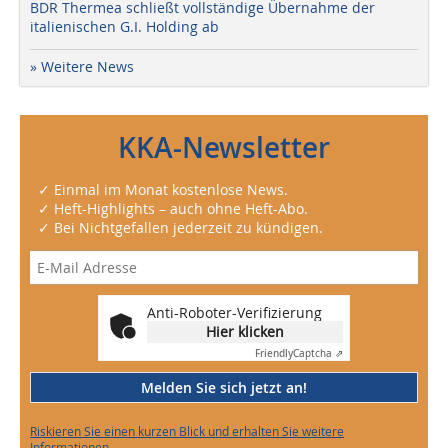
BDR Thermea schließt vollständige Übernahme der
italienischen G.I. Holding ab
» Weitere News
KKA-Newsletter
✓ Einmal im Monat kostenlose News.
✓ Heft-Highlights – auch ohne Heft-Abo.
✓ Bei Nichtgefallen jederzeit zu kündigen.
Anti-Roboter-Verifizierung
Hier klicken
Friendly
Captcha ⇗
Melden Sie sich jetzt an!
Riskieren Sie einen kurzen Blick und erhalten Sie weitere
Informationen.