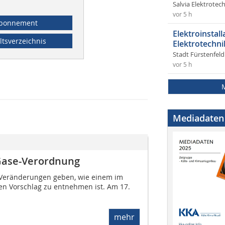
Salvia Elektrote
vor 5 h
bonnement
Elektroinstal
ltsverzeichnis
Elektrotechni
Stadt Fürstenfel
vor 5 h
Mediadaten
-Gase-Verordnung
e Veränderungen geben, wie einem im
n Vorschlag zu entnehmen ist. Am 17.
mehr