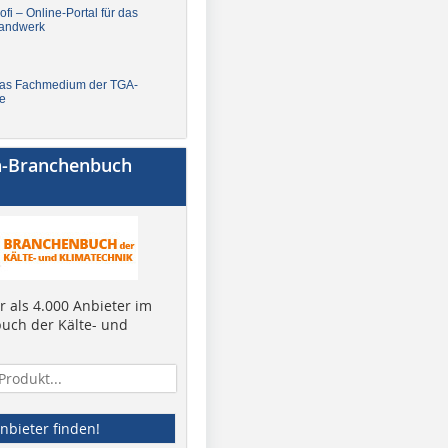
fi – Online-Portal für das
andwerk
Das Fachmedium der TGA-
e
a-Branchenbuch
 als 4.000 Anbieter im
uch der Kälte- und
nbieter finden!