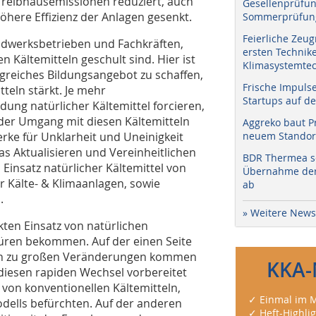
Treibhausemissionen reduziert, auch
Gesellenprüfun
öhere Effizienz der Anlagen gesenkt.
Sommerprüfung
Feierliche Zeug
ndwerksbetrieben und Fachkräften,
ersten Technik
 Kältemitteln geschult sind. Hier ist
Klimasystemtec
greiches Bildungsangebot zu schaffen,
Frische Impuls
teln stärkt. Je mehr
Startups auf de
ng natürlicher Kältemittel forcieren,
 der Umgang mit diesen Kältemitteln
Aggreko baut P
erke für Unklarheit und Uneinigkeit
neuem Standort
s Aktualisieren und Vereinheitlichen
BDR Thermea sc
 Einsatz natürlicher Kältemittel von
Übernahme der 
 Kälte- & Klimaanlagen, sowie
ab
.
» Weitere News
kten Einsatz von natürlichen
spüren bekommen. Auf der einen Seite
tern zu großen Veränderungen kommen
KKA-
iesen rapiden Wechsel vorbereitet
r von konventionellen Kältemitteln,
✓ Einmal im M
dells befürchten. Auf der anderen
✓ Heft-Highli