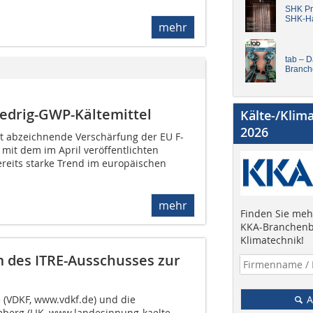
SHK Pro
SHK-H
mehr
tab – 
Branch
iedrig-GWP-Kältemittel
Kälte-/Klim
2026
eit abzeichnende Verschärfung der EU F-
it dem im April veröffentlichten
ereits starke Trend im europäischen
mehr
Finden Sie mehr
KKA-Branchenb
Klimatechnik!
 des ITRE-Ausschusses zur
 (VDKF, www.vdkf.de) und die
A
erg (LIK, www.landesinnung-kaelte-