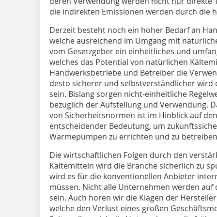
deren Verwendung werden nicht nur direkte 
die indirekten Emissionen werden durch die h
Derzeit besteht noch ein hoher Bedarf an Ha
welche ausreichend im Umgang mit natürlichen
vom Gesetzgeber ein einheitliches und umfan
welches das Potential von natürlichen Kältemit
Handwerksbetriebe und Betreiber die Verwendu
desto sicherer und selbstverständlicher wird
sein. Bislang sorgen nicht-einheitliche Regelw
bezüglich der Aufstellung und Verwendung. Da
von Sicherheitsnormen ist im Hinblick auf den
entscheidender Bedeutung, um zukunftssicher
Wärmepumpen zu errichten und zu betreiben
Die wirtschaftlichen Folgen durch den verstär
Kältemitteln wird die Branche sicherlich zu 
wird es für die konventionellen Anbieter in
müssen. Nicht alle Unternehmen werden auf d
sein. Auch hören wir die Klagen der Herstelle
welche den Verlust eines großen Geschäftsmo