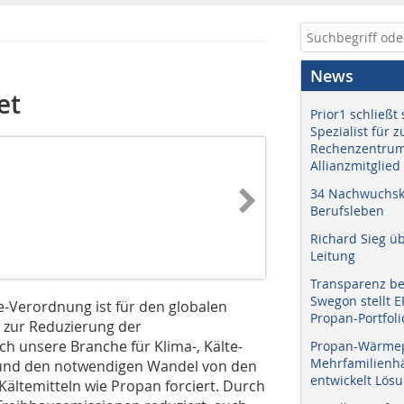
News
et
Prior1 schließt 
Spezialist für 
Rechenzentrum
Allianzmitglied
34 Nachwuchskr
Berufsleben
Richard Sieg ü
Leitung
Transparenz b
Swegon stellt 
e-Verordnung ist für den globalen
Propan-Portfoli
t zur Reduzierung der
ich unsere Branche für Klima-, Kälte-
Propan-Wärme
Mehrfamilienhä
und den notwendigen Wandel von den
entwickelt Lös
ältemitteln wie Propan forciert. Durch