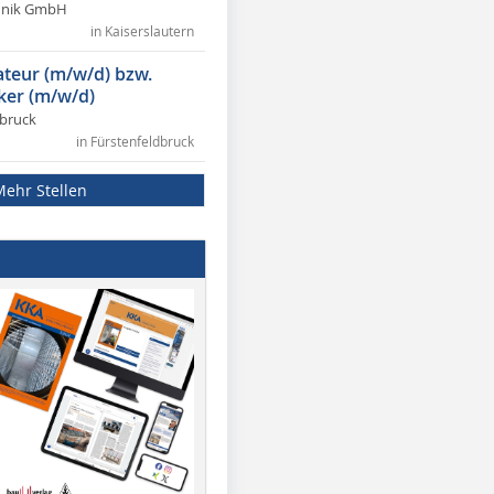
chnik GmbH
in Kaiserslautern
lateur (m/w/d) bzw.
ker (m/w/d)
dbruck
in Fürstenfeldbruck
Mehr Stellen