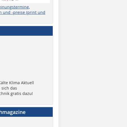
einungstermine,
 und -preise (print und
älte Klima Aktuell
 sich das
chnik gratis dazu!
chmagazine