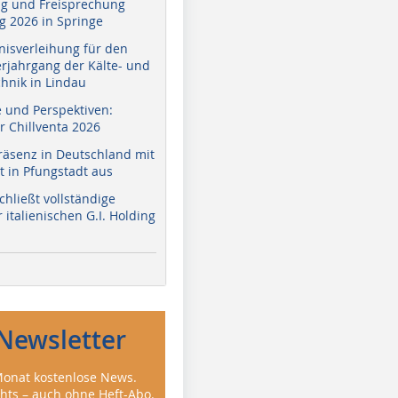
g und Freisprechung
 2026 in Springe
nisverleihung für den
erjahrgang der Kälte- und
hnik in Lindau
e und Perspektiven:
r Chillventa 2026
räsenz in Deutschland mit
 in Pfungstadt aus
hließt vollständige
italienischen G.I. Holding
Newsletter
onat kostenlose News.
ghts – auch ohne Heft-Abo.