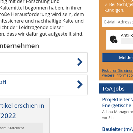
eitig mit der Forschung und
✓ Bei Nichtgef
Kältemittel begonnen haben, in ihrer
kündigen.
e große Herausforderung wird sein, dem
nftssichere und nachhaltige Kälte und
icht der Leidtragende dieser
, dass wir dafür gut aufgestellt sind.
Anti-R
 Unternehmen
Melden 
Riskieren Sie eine
weitere Informatio
mbH
TGA Jobs
Projektleite
tikel erschien in
Energetische
Allbau Manageme
/2022
vor 5 h
sort: Statement
Bauleiter (m/