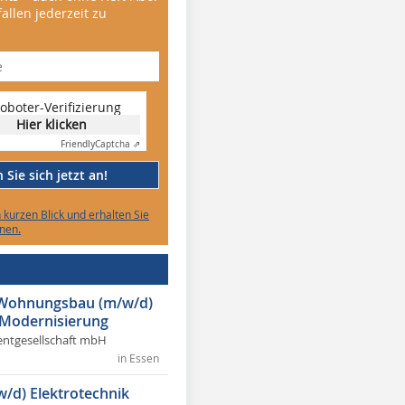
allen jederzeit zu
oboter-Verifizierung
Hier klicken
Friendly
Captcha ⇗
Sie sich jetzt an!
n kurzen Blick und erhalten Sie
nen.
r Wohnungsbau (m/w/d)
 Modernisierung
ntgesellschaft mbH
in Essen
w/d) Elektrotechnik