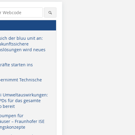
sich der bluu unit an:
zukunftssichere
slösungen wird neues
äfte starten ins
bernimmt Technische
ei Umweltauswirkungen:
EPDs für das gesamte
o bereit
pumpen für
user – Fraunhofer ISE
ungskonzepte