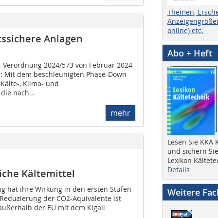
Themen, Ersch
Anzeigengrößen
online) etc.
tssichere Anlagen
Abo + Heft
e-Verordnung 2024/573 von Februar 2024
en: Mit dem beschleunigten Phase-Down
Kälte-, Klima- und
ie nach...
mehr
Lesen Sie KKA K
und sichern Sie
Lexikon Kältete
Details
che Kältemittel
g hat ihre Wirkung in den ersten Stufen
Weitere Fa
 Reduzierung der CO2-Äquivalente ist
 außerhalb der EU mit dem Kigali