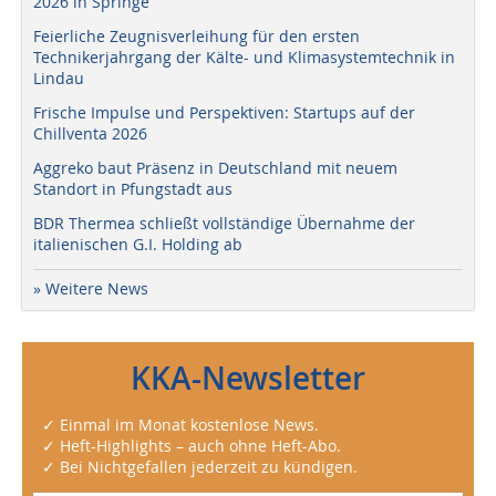
2026 in Springe
Feierliche Zeugnisverleihung für den ersten
Technikerjahrgang der Kälte- und Klimasystemtechnik in
Lindau
Frische Impulse und Perspektiven: Startups auf der
Chillventa 2026
Aggreko baut Präsenz in Deutschland mit neuem
Standort in Pfungstadt aus
BDR Thermea schließt vollständige Übernahme der
italienischen G.I. Holding ab
» Weitere News
KKA-Newsletter
✓ Einmal im Monat kostenlose News.
✓ Heft-Highlights – auch ohne Heft-Abo.
✓ Bei Nichtgefallen jederzeit zu kündigen.