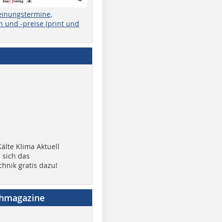
einungstermine,
 und -preise (print und
älte Klima Aktuell
 sich das
chnik gratis dazu!
chmagazine