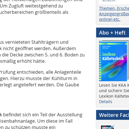
 Um Zugluft weitestgehend zu
Themen, Ersch
ucherbereichen größtenteils als
Anzeigengrößen
online) etc.
Abo + Heft
s vernieteten Stahlträgern und
ik nicht geöffnet werden. Außerdem
 die Decke zwischen 5. und 6. Boden zu
smäßig erhöht hätte.
rüfung entschieden, alle Anlagenteile
gen. Hierzu musste der Kühlturm in
zerlegt angeliefert werden. Die Gaube
Lesen Sie KKA K
und sichern Sie
Lexikon Kältete
Details
 befindet sich ein Teil der Ausstellung
Weitere Fa
eisenbahnanlage. Um diese im Fall
en zu schützen musste ein