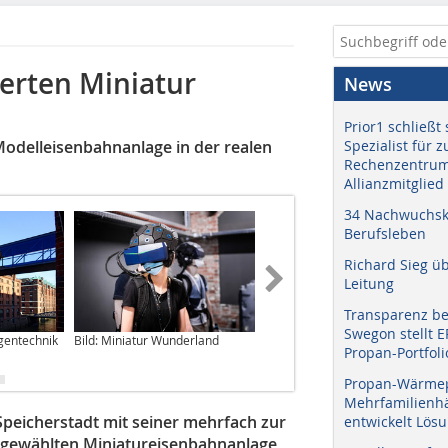
terten Miniatur
News
Prior1 schließt 
Modelleisenbahnanlage in der realen
Spezialist für 
Rechenzentrum
Allianzmitglied
34 Nachwuchskr
Berufsleben
Richard Sieg ü
Leitung
Transparenz b
Swegon stellt 
agentechnik
Bild: Miniatur Wunderland
Bild: Dirk Rahe
Propan-Portfoli
Propan-Wärme
Mehrfamilienhä
peicherstadt mit seiner mehrfach zur
entwickelt Lös
 gewählten Miniatureisenbahnanlage