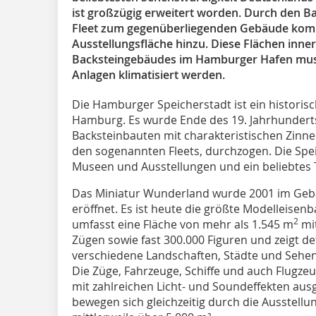
ist großzügig erweitert worden. Durch den Ba
Fleet zum gegenüberliegenden Gebäude kom
Ausstellungsfläche hinzu. Diese Flächen inne
Backsteingebäudes im Hamburger Hafen muss
Anlagen klimatisiert werden.
Die Hamburger Speicherstadt ist ein historis
Hamburg. Es wurde Ende des 19. Jahrhunderts 
Backsteinbauten mit charakteristischen Zinn
den sogenannten Fleets, durchzogen. Die Spe
Museen und Ausstellungen und ein beliebtes T
Das Miniatur Wunderland wurde 2001 im Geb
eröffnet. Es ist heute die größte Modelleisen
2
umfasst eine Fläche von mehr als 1.545 m
mit
Zügen sowie fast 300.000 Figuren und zeigt d
verschiedene Landschaften, Städte und Sehen
Die Züge, Fahrzeuge, Schiffe und auch Flugz
mit zahlreichen Licht- und Soundeffekten ausg
bewegen sich gleichzeitig durch die Ausstellun