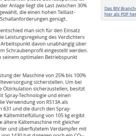
der Anlage liegt die Last zwischen 30%
Das BIV Branc
ewählt, die einen hohen Teillast-
hier als PDF he
 Schallanforderungen genügt.
ntschied man sich für den Einsatz
ie Leistungsregelung des Verdichters
e Arbeitspunkt davon unabhängig über
 Schraubenprofil eingestellt werden.
n seinem optimalen Betriebspunkt
istung der Maschine von 25% bis 100%
älteversorgung sicherstellen. Um bei
 Ölzirkulation sicherzustellen, besitzt
t Spray-Technologie und einen
die Verwendung von R513A als
n 631 und die durch den Spray-
Kältemittelfüllung von 105 kg ergibt
e ältere Kältemaschine mit gleicher
chter und überflutetem Verdampfer mit
t von 1430 hat dagegen noch ein CO
-