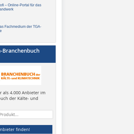
fi – Online-Portal für das
andwerk
Das Fachmedium der TGA-
e
a-Branchenbuch
 als 4.000 Anbieter im
uch der Kälte- und
nbieter finden!