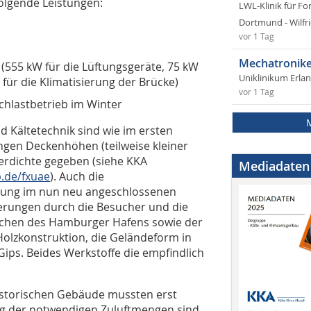
olgende Leistungen:
LWL-Klinik für Fo
Dortmund - Wilfri
vor 1 Tag
Mechatronike
 (555 kW für die Lüftungsgeräte, 75 kW
Uniklinikum Erla
ür die Klimatisierung der Brücke)
vor 1 Tag
chlastbetrieb im Winter
 Kältetechnik sind wie im ersten
ngen Deckenhöhen (teilweise kleiner
erdichte gegeben (siehe KKA
Mediadaten
p.de/fxuae
). Auch die
lung im nun neu angeschlossenen
derungen durch die Besucher und die
chen des Hamburger Hafens sowie der
Holzkonstruktion, die Geländeform in
Gips. Beides Werkstoffe die empfindlich
historischen Gebäude mussten erst
ng der notwendigen Zuluftmengen sind