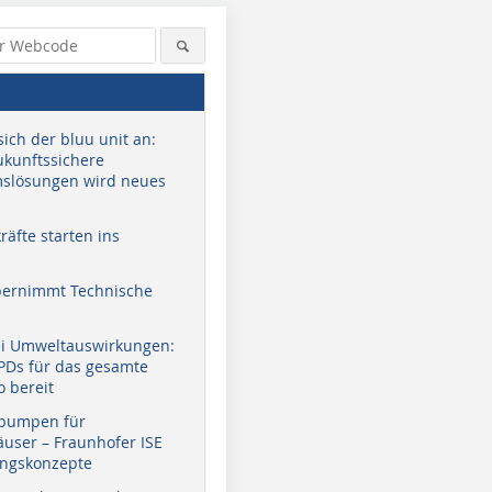
sich der bluu unit an:
zukunftssichere
slösungen wird neues
äfte starten ins
bernimmt Technische
ei Umweltauswirkungen:
EPDs für das gesamte
Bild: Dirk Rahe
Bild: Klima- und Anlagentechnik
Bild: Klim
o bereit
Schindler
Schindler
pumpen für
user – Fraunhofer ISE
ungskonzepte