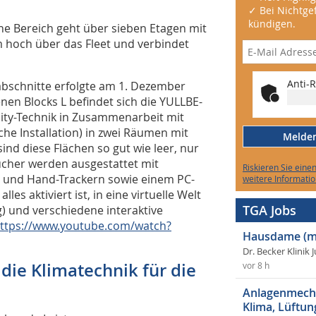
✓ Bei Nichtgef
kündigen.
e Bereich geht über sieben Etagen mit
 m hoch über das Fleet und verbindet
Anti-R
abschnitte erfolgte am 1. Dezember
n Blocks L befindet sich die YULLBE-
lity-Technik in Zusammenarbeit mit
che Installation) in zwei Räumen mit
Melden 
ind diese Flächen so gut wie leer, nur
cher werden ausgestattet mit
Riskieren Sie eine
ß- und Hand-Trackern sowie einem PC-
weitere Informatio
les aktiviert ist, in eine virtuelle Welt
TGA Jobs
g) und verschiedene interaktive
ttps://www.youtube.com/watch?
Hausdame (m
Dr. Becker Klinik 
ie Klimatechnik für die
vor 8 h
Anlagenmecha
Klima, Lüftun