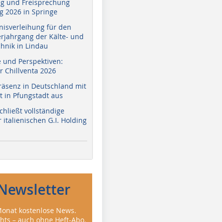
g und Freisprechung
 2026 in Springe
nisverleihung für den
erjahrgang der Kälte- und
hnik in Lindau
e und Perspektiven:
r Chillventa 2026
räsenz in Deutschland mit
 in Pfungstadt aus
hließt vollständige
italienischen G.I. Holding
Newsletter
onat kostenlose News.
ghts – auch ohne Heft-Abo.