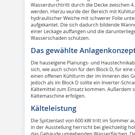
Wasserdurchtritt durch die Decke zwischen 4.
werden. Hierzu wurde der Bereich mit Kühltu
hydraulischer Weiche mit schwerer Folie unt
aufgekantet. Die sich dadurch bildende Wann
einer Leckage auffangen und die darunterlie
Wasserschaden schützen.
Das gewählte Anlagenkonzep
Die hauseigene Planungs- und Haustechnik­abte
sich, wie auch schon für den Block D, für ei
einen offenen Kühlturm der im Inneren des G
jedoch als im Block D sollte ein Inverter-Sc
Kältemittel zum Einsatz kommen. Außerdem sol
Kältemaschine erfolgen.
Kälteleistung
Die Spitzenlast von 600 kW tritt im Sommer 
in der Ausstellung herrscht bei gleichzeitig h
das Gebäude umgebenden Wasserflächen. Der Z