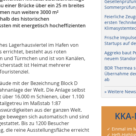
Gesellenprüfun
u einer Brücke über ein 25 m breites
Sommerprüfung
men nun weitere 3000 m²
Feierliche Zeug
rhalb des historischen
ersten Technik
ten mit energetisch hocheffizienten
Klimasystemtec
Frische Impuls
Startups auf de
ches Lagerhausviertel im Hafen von
errichtet, besteht aus roten
Aggreko baut P
en und Türmchen und ist von Kanälen,
neuem Standort
icherstadt ist Heimat mehrerer
BDR Thermea sc
ouristenziel.
Übernahme der 
ab
äude mit der Bezeichnung Block D
bahnanlage der Welt. Die Anlage selbst
» Weitere News
 über 16.000 m Schienen, über 1.100
etailgetreu im Maßstab 1:87
swürdigkeiten aus der ganzen Welt.
KKA-
euge bewegen sich automatisch und sind
estattet. Bis zu 1200 Besucher
✓ Einmal im M
g, die reine Ausstellungsfläche erreicht
✓ Heft-Highli