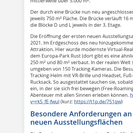
mittlerweile über 5.000 m².
Der durch eine Brücke nun neu angeschlossen
jeweils 750 m² Fläche. Die Brücke verläuft 16
die Blöcke D und L jeweils in der 3. Etage.
Die Eröffnung der ersten neuen Ausstellungs
2021. Im Erdgeschoss des neu hinzugekommene
Attraktion. Hier wurde modernste Virtual-Rea
dem Europa-Park Rust (dort gibt es eine ähnli
250 m² und 80 m² verbaut. In der realen Welt s
umgeben von 150 Tracking-Kameras. Die Besu
Tracking-Helm mit VR-Brille und Headset, Fu
Rucksack. So ausgestattet tauchen sie, sobald al
ein, in der sie sich frei bewegen (Free-Roamin
Abenteuer mit allen Sinnen erleben können.
h
v=rk5_fE-fwuI
(kurz:
https://t1p.de/751qw
)
Besondere Anforderungen an d
neuen Ausstellungsflächen