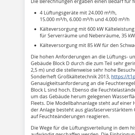
Die Berechnungen ergaben einen Bedarf für f
4 Lüftungsgeräte mit 24.000 m³/h,
15.000 m³/h, 6.000 m³/h und 4.000 m³/h
Kälteversorgung mit 600 kW Kälteleistung
für Serverräume und Nebenräume, 35 kW f
Kälteversorgung mit 85 kW für den Schwa
Die hohen Anforderungen an die Lüftungs- und
Gebäude Block D durch die zum Teil sehr geri
2,5 m) und die stellenweise sehr hohe Besuch
Sonderheft Großkältetechnik 2013,
https://t1
Genauigkeitsanforderung an die Feuchterege
Block L sind hoch. Ebenso die Feuchtelastän
um das Gebäude herum gelegenen Wasserflä
Fleets. Die Modellbahnanlage steht auf einer 
der Anlage besteht aus glasfaserverstärktem 
auf Feuchteänderungen reagieren.
Die Wege für die Lüftungsverteilung in dem 
aufwändig geschaffen werden. Die Einbringu