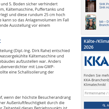
 und 5. Boden sicher verhindert
SHK Pro
SHK-H
rm, Kältemaschine, Puffertanks und
erlegt und diese rundum 25 cm hoch
e kann so das Anlagenvolumen im Fall
tab – 
gende Ausstellung vor einem
Branch
t
Kälte-/Klim
2026
ilung (Dipl.-Ing. Dirk Rahe) entschied
ne wassergekühlte Kältemaschine und
ebäudes aufzustellen war. Anders
hraubenverdichter mit Low-GWP-
lte eine Schallisolierung der
Finden Sie mehr
KKA-Branchenb
Klimatechnik!
auf, wenn der höchste Besucherandrang
oher Außenluftfeuchtigkeit durch die
A
eitanteil dieses Betriebspunkts ist