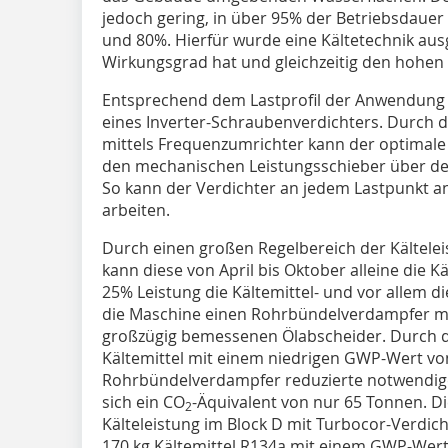
jedoch gering, in über 95% der Betriebsdauer 
und 80%. Hierfür wurde eine Kältetechnik ausg
Wirkungsgrad hat und gleichzeitig den hohen
Entsprechend dem Lastprofil der Anwendung e
eines Inverter-Schraubenverdichters. Durch d
mittels Frequenzumrichter kann der optimal
den mechanischen Leistungsschieber über dem
So kann der Verdichter an jedem Lastpunkt a
arbeiten.
Durch einen großen Regelbereich der Kältele
kann diese von April bis Oktober alleine die K
25% Leistung die Kältemittel- und vor allem die
die Maschine einen Rohrbündelverdampfer mi
großzügig bemessenen Ölabscheider. Durch 
Kältemittel mit einem niedrigen GWP-Wert vo
Rohrbündelverdampfer reduzierte notwendige 
sich ein CO
-Äquivalent von nur 65 Tonnen. Di
2
Kälteleistung im Block D mit Turbocor-Verdi
170 kg Kältemittel R134a mit einem GWP-Wer