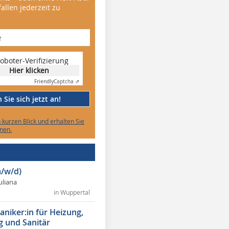
allen jederzeit zu
oboter-Verifizierung
Hier klicken
Friendly
Captcha ⇗
Sie sich jetzt an!
n kurzen Blick und erhalten Sie
nen.
/w/d)
Juliana
in Wuppertal
niker:in für Heizung,
g und Sanitär