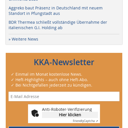
Aggreko baut Präsenz in Deutschland mit neuem
Standort in Pfungstadt aus
BDR Thermea schließt vollständige Übernahme der
italienischen G.I. Holding ab
» Weitere News
KKA-Newsletter
✓ Einmal im Monat kostenlose News.
✓ Heft-Highlights – auch ohne Heft-Abo.
✓ Bei Nichtgefallen jederzeit zu kündigen.
Anti-Roboter-Verifizierung
Hier klicken
Friendly
Captcha ⇗