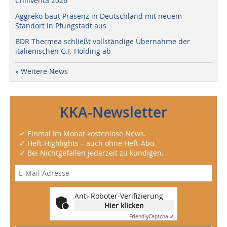
Chillventa 2026
Aggreko baut Präsenz in Deutschland mit neuem
Standort in Pfungstadt aus
BDR Thermea schließt vollständige Übernahme der
italienischen G.I. Holding ab
» Weitere News
KKA-Newsletter
✓ Einmal im Monat kostenlose News.
✓ Heft-Highlights – auch ohne Heft-Abo.
✓ Bei Nichtgefallen jederzeit zu kündigen.
Anti-Roboter-Verifizierung
Hier klicken
Friendly
Captcha ⇗