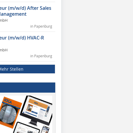
eur (m/w/d) After Sales
Management
GmbH
in Papenburg
ieur (m/w/d) HVAC-R
GmbH
in Papenburg
Mehr Stellen