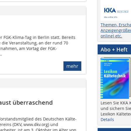
Themen, Ersch
Anzeigengrößen
online) etc.
 FGK-Klima-Tag in Berlin statt. Bereits
 die Veranstaltung, an der rund 70
eilnahmen, am Vortag der FGK-
Abo + Heft
.
mehr
Baust überraschend
Lesen Sie KKA K
und sichern Sie
Lexikon Kältete
 Vorstandsmitglied des Deutschen Kälte-
Details
reins (DKV, www.dkv.org) und
arbeiter, ist am 3. Oktober im Alter von