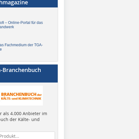
chmagazine
fi – Online-Portal für das
andwerk
Das Fachmedium der TGA-
e
a-Branchenbuch
 als 4.000 Anbieter im
uch der Kälte- und