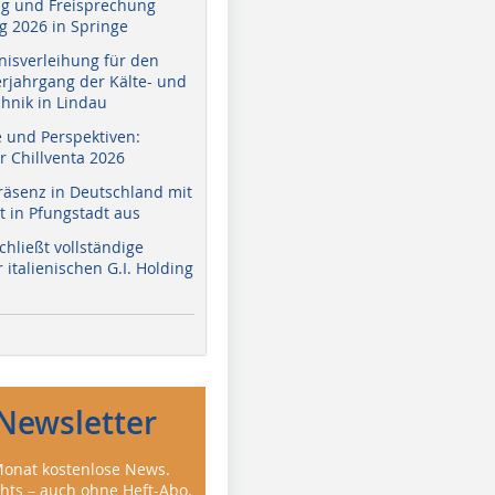
g und Freisprechung
 2026 in Springe
nisverleihung für den
erjahrgang der Kälte- und
hnik in Lindau
e und Perspektiven:
r Chillventa 2026
räsenz in Deutschland mit
 in Pfungstadt aus
hließt vollständige
italienischen G.I. Holding
Newsletter
onat kostenlose News.
ghts – auch ohne Heft-Abo.