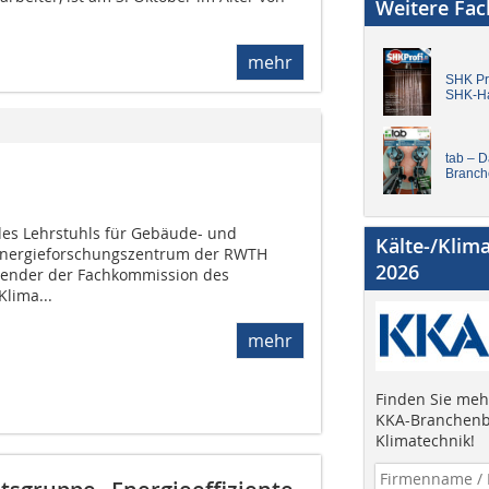
Weitere Fa
mehr
SHK Pro
SHK-H
tab – 
Branch
r des Lehrstuhls für Gebäude- und
Kälte-/Klim
Energieforschungszentrum der RWTH
2026
tzender der Fachkommission des
lima...
mehr
Finden Sie mehr
KKA-Branchenb
Klimatechnik!