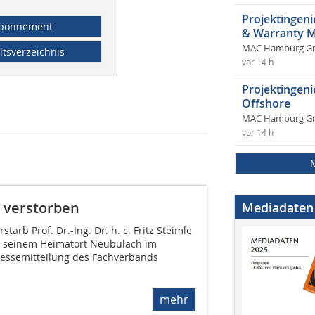
Projektingeni
bonnement
& Warranty 
MAC Hamburg 
ltsverzeichnis
vor 14 h
Projektingen
Offshore
MAC Hamburg 
vor 14 h
le verstorben
Mediadaten
arb Prof. Dr.-Ing. Dr. h. c. Fritz Steimle
in seinem Heimatort Neubulach im
ressemitteilung des Fachverbands
mehr