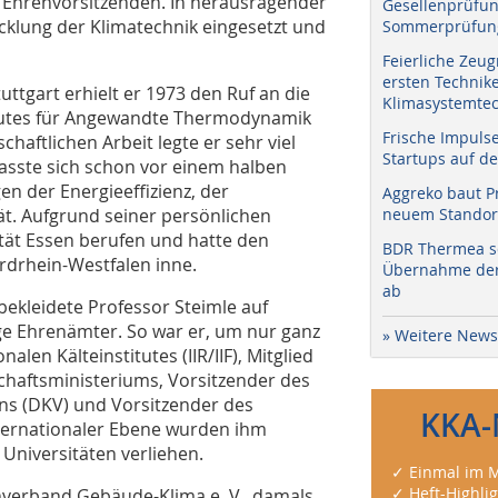
d Ehrenvorsitzenden. In herausragender
Gesellenprüfun
icklung der Klimatechnik eingesetzt und
Sommerprüfung
Feierliche Zeug
ersten Technik
uttgart erhielt er 1973 den Ruf an die
Klimasystemtec
titutes für Angewandte Thermodynamik
Frische Impuls
haftlichen Arbeit legte er sehr viel
Startups auf de
asste sich schon vor einem halben
en der Energieeffizienz, der
Aggreko baut P
. Aufgrund seiner persönlichen
neuem Standort
tät Essen berufen und hatte den
BDR Thermea sc
rdrhein-Westfalen inne.
Übernahme der 
ab
bekleidete Professor Steimle auf
ge Ehrenämter. So war er, um nur ganz
» Weitere News
len Kälteinstitutes (IIR/IIF), Mitglied
chaftsministeriums, Vorsitzender des
ns (DKV) und Vorsitzender des
KKA-
ternationaler Ebene wurden ihm
Universitäten verliehen.
✓ Einmal im M
✓ Heft-Highli
hverband Gebäude-Klima e. V., damals