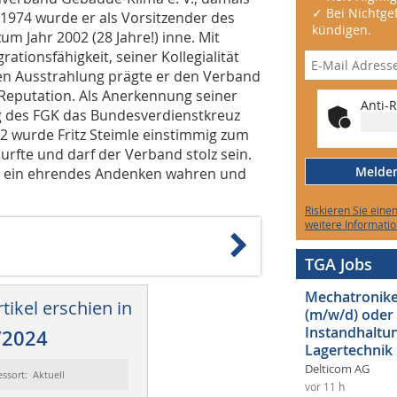
✓ Bei Nichtgef
 1974 wurde er als Vorsitzender des
kündigen.
m Jahr 2002 (28 Jahre!) inne. Mit
tionsfähigkeit, seiner Kollegialität
n Ausstrahlung prägte er den Verband
 Reputation. Als Anerkennung seiner
Anti-R
g des FGK das Bundesverdienstkreuz
2 wurde Fritz Steimle einstimmig zum
rfte und darf der Verband stolz sein.
Melden 
s ein ehrendes Andenken wahren und
Riskieren Sie eine
weitere Informatio
TGA Jobs
Mechatroniker
tikel erschien in
(m/w/d) oder
Instandhaltun
/2024
Lagertechnik
Delticom AG
essort: Aktuell
vor 11 h