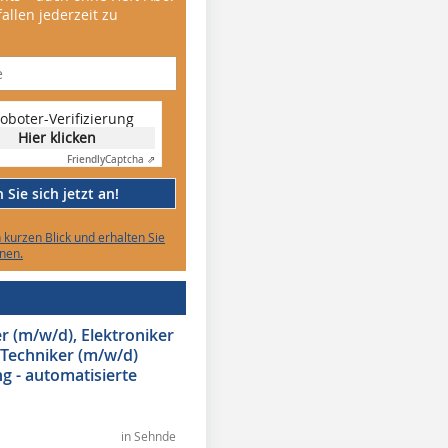
allen jederzeit zu
oboter-Verifizierung
Hier klicken
Friendly
Captcha ⇗
Sie sich jetzt an!
n kurzen Blick und erhalten Sie
nen.
 (m/w/d), Elektroniker
 Techniker (m/w/d)
g - automatisierte
in Sehnde