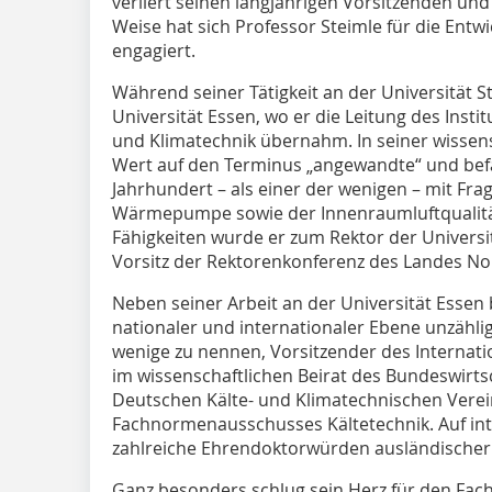
verliert seinen langjährigen Vorsitzenden un
Weise hat sich Professor Steimle für die Entw
engagiert.
Während seiner Tätigkeit an der Universität St
Universität Essen, wo er die Leitung des Ins
und Klimatechnik übernahm. In seiner wissensc
Wert auf den Terminus „angewandte“ und bef
Jahrhundert – als einer der wenigen – mit Frag
Wärmepumpe sowie der Innenraumluftqualität
Fähigkeiten wurde er zum Rektor der Universi
Vorsitz der Rektorenkonferenz des Landes No
Neben seiner Arbeit an der Universität Essen 
nationaler und internationaler Ebene unzähli
wenige zu nennen, Vorsitzender des Internationa
im wissenschaftlichen Beirat des Bundeswirts
Deutschen Kälte- und Klimatechnischen Verei
Fachnormenausschusses Kältetechnik. Auf in
zahlreiche Ehrendoktorwürden ausländischer 
Ganz besonders schlug sein Herz für den Fac