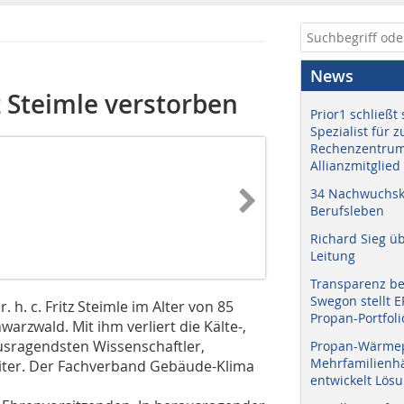
News
itz Steimle verstorben
Prior1 schließt 
Spezialist für 
Rechenzentrum
Allianzmitglied
34 Nachwuchskr
Berufsleben
Richard Sieg ü
Leitung
Transparenz b
Swegon stellt 
 h. c. Fritz Steimle im Alter von 85
Propan-Portfoli
rzwald. Mit ihm verliert die Kälte-,
usragendsten Wissenschaftler,
Propan-Wärme
Mehrfamilienhä
iter. Der Fachverband Gebäude-Klima
entwickelt Lös