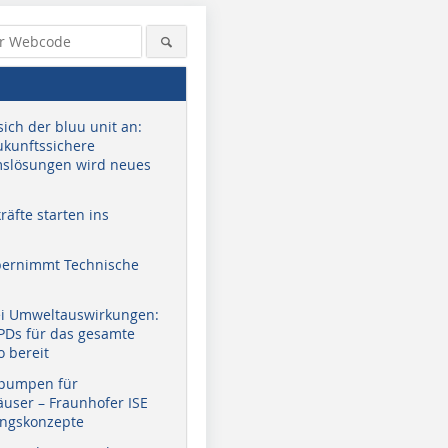
sich der bluu unit an:
zukunftssichere
slösungen wird neues
äfte starten ins
bernimmt Technische
ei Umweltauswirkungen:
EPDs für das gesamte
o bereit
pumpen für
user – Fraunhofer ISE
ungskonzepte