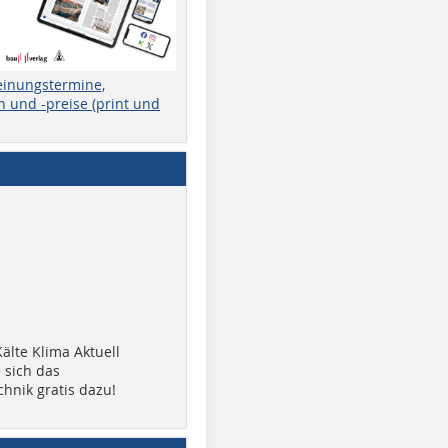
einungstermine,
 und -preise (print und
älte Klima Aktuell
 sich das
chnik gratis dazu!