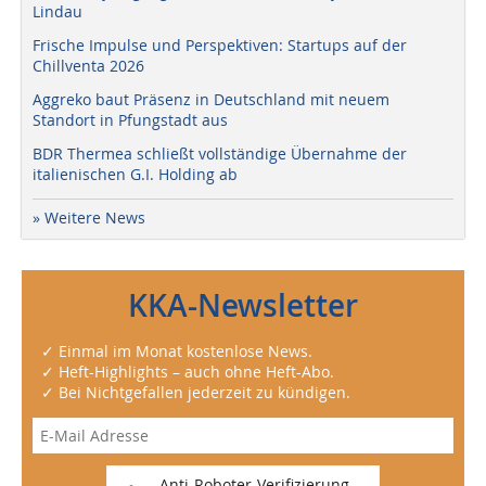
Lindau
Frische Impulse und Perspektiven: Startups auf der
Chillventa 2026
Aggreko baut Präsenz in Deutschland mit neuem
Standort in Pfungstadt aus
BDR Thermea schließt vollständige Übernahme der
italienischen G.I. Holding ab
» Weitere News
KKA-Newsletter
✓ Einmal im Monat kostenlose News.
✓ Heft-Highlights – auch ohne Heft-Abo.
✓ Bei Nichtgefallen jederzeit zu kündigen.
Anti-Roboter-Verifizierung