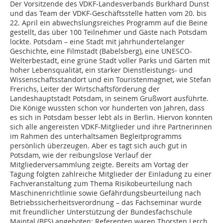
Der Vorsitzende des VDKF-Landesverbands Burkhard Dunst
und das Team der VDKF-Geschäftsstelle hatten vom 20. bis
22. April ein abwechslungsreiches Programm auf die Beine
gestellt, das über 100 Teilnehmer und Gäste nach Potsdam
lockte. Potsdam – eine Stadt mit jahrhundertelanger
Geschichte, eine Filmstadt (Babelsberg), eine UNESCO-
Welterbestadt, eine grüne Stadt voller Parks und Gärten mit
hoher Lebensqualität, ein starker Dienstleistungs- und
Wissenschaftsstandort und ein Touristenmagnet, wie Stefan
Frerichs, Leiter der Wirtschaftsförderung der
Landeshauptstadt Potsdam, in seinem Grußwort ausführte.
Die Könige wussten schon vor hunderten von Jahren, dass
es sich in Potsdam besser lebt als in Berlin. Hiervon konnten
sich alle angereisten VDKF-Mitglieder und ihre Partnerinnen
im Rahmen des unterhaltsamen Begleitprogramms
persönlich überzeugen. Aber es tagt sich auch gut in
Potsdam, wie der reibungslose Verlauf der
Mitgliederversammlung zeigte. Bereits am Vortag der
Tagung folgten zahlreiche Mitglieder der Einladung zu einer
Fachveranstaltung zum Thema Risikobeurteilung nach
Maschinenrichtlinie sowie Gefährdungsbeurteilung nach
Betriebssicherheitsverordnung – das Fachseminar wurde
mit freundlicher Unterstützung der Bundesfachschule
Maintal (BFS) angeboten; Referenten waren Thorsten Lerch