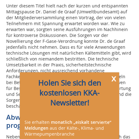
Unter diesem Titel hielt nach der kurzen und entspannten
Mittagspause Dr. Daniel de Graaf (Umweltbundesamt) auf
der Mitgliederversammlung einen Vortrag, der von vielen
Teilnehmern mit Spannung erwartet worden war. Wie zu
erwarten war, sorgten seine Ausführungen im Nachhinein
für kontroverse Diskussionen. Die Sorgen vor der
Novellierung der F-Gase-Verordnung konnte Dr. de Graaf
jedenfalls nicht nehmen. Dass es für viele Anwendungen
technische Lösungen mit natürlichen Kältemitteln gibt, wird
schließlich von niemandem bestritten. Die technische
Umsetzbarkeit in der Praxis, sicherheitstechnische
Anforderungen, nicht ausreichend vorhandene
x
Fachkenntnis beim Umgang mit brennbaren Kältemitteln
Holen Sie sich den
bei Betreibern und manchen Fachbetrieben, Alternativen
für Bestandsanlagen und die Sicherstellung deren Wartung
kostenlosen KKA-
und Service bei geringeren Kältemittelquoten – das sind die
Sorgen, mit denen sich die Kälte-Klima-Fachbetriebe
Newsletter!
beschäftigen.
Abwechslungsreiches Rahmen­
Sie erhalten
monatlich „eiskalt servierte“
programm
Meldungen
aus der Kälte-, Klima- und
Wärmepumpenbranche
Neben den fachlichen Inhalten wurde in Potsdam auch das