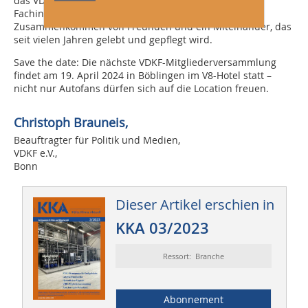
das VDKF-Verbandsleben mehr zu bieten hat als nur
Fachinfos und betriebliche Aspekte – es ist ein
Zusammenkommen von Freunden und ein Miteinander, das
seit vielen Jahren gelebt und gepflegt wird.
Save the date: Die nächste VDKF-Mit­gliederversammlung
findet am 19. April 2024 in Böblingen im V8-Hotel statt –
nicht nur Autofans dürfen sich auf die Location freuen.
Christoph Brauneis,
Beauftragter für Politik und Medien,
VDKF e.V.,
Bonn
Dieser Artikel erschien in
KKA 03/2023
Ressort: Branche
Abonnement