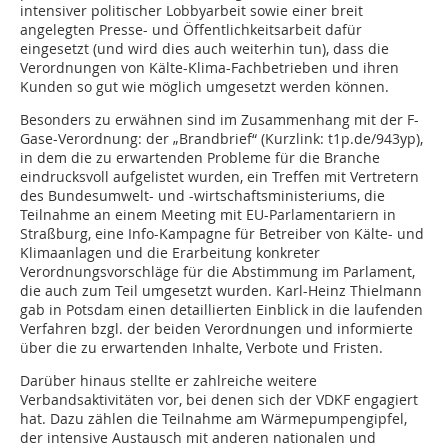
intensiver politischer Lobbyarbeit sowie einer breit
angelegten Presse- und Öffentlichkeitsarbeit dafür
eingesetzt (und wird dies auch weiterhin tun), dass die
Verordnungen von Kälte-Klima-Fachbetrieben und ihren
Kunden so gut wie möglich umgesetzt werden können.
Besonders zu erwähnen sind im Zusammenhang mit der F-
Gase-Verordnung: der „Brandbrief“ (Kurzlink: t1p.de/943yp),
in dem die zu erwartenden Probleme für die Branche
eindrucksvoll aufgelistet wurden, ein Treffen mit Vertretern
des Bundesumwelt- und -wirtschaftsministeriums, die
Teilnahme an einem Meeting mit EU-Parlamentariern in
Straßburg, eine Info-Kampagne für Betreiber von Kälte- und
Klimaanlagen und die Erarbeitung konkreter
Verordnungsvorschläge für die Abstimmung im Parlament,
die auch zum Teil umgesetzt wurden. Karl-Heinz Thielmann
gab in Potsdam einen detaillierten Einblick in die laufenden
Verfahren bzgl. der beiden Verordnungen und informierte
über die zu erwartenden Inhalte, Verbote und Fristen.
Darüber hinaus stellte er zahlreiche weitere
Verbandsaktivitäten vor, bei denen sich der VDKF engagiert
hat. Dazu zählen die Teilnahme am Wärmepumpengipfel,
der intensive Austausch mit anderen nationalen und