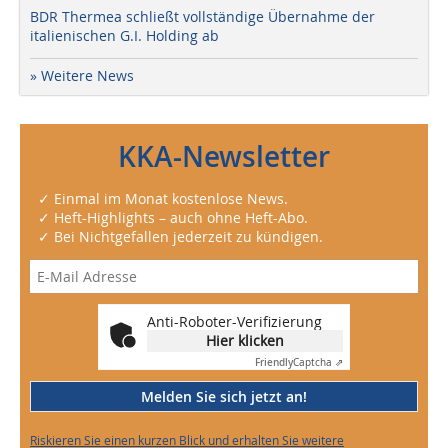
BDR Thermea schließt vollständige Übernahme der
italienischen G.I. Holding ab
» Weitere News
KKA-Newsletter
✓ Einmal im Monat kostenlose News.
✓ Heft-Highlights – auch ohne Heft-Abo.
✓ Bei Nichtgefallen jederzeit zu kündigen.
Anti-Roboter-Verifizierung
Hier klicken
Friendly
Captcha ⇗
Melden Sie sich jetzt an!
Riskieren Sie einen kurzen Blick und erhalten Sie weitere