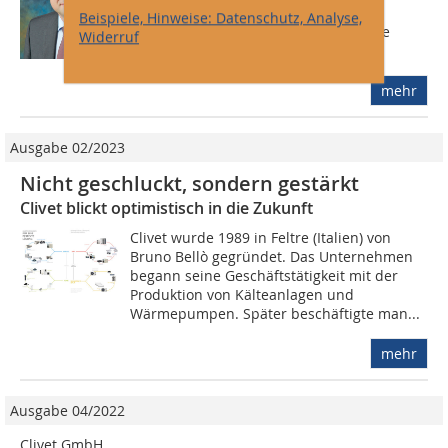
bei der Entwicklung und im Einsatz
Beispiele, Hinweise: Datenschutz, Analyse,
innovativer Produkte hervorheben. Die
Widerruf
Anwendung...
mehr
Ausgabe 02/2023
Nicht geschluckt, sondern gestärkt
Clivet blickt optimistisch in die Zukunft
Clivet wurde 1989 in Feltre (Italien) von
Bruno Bellò gegründet. Das Unternehmen
begann seine Geschäftstätigkeit mit der
Produktion von Kälteanlagen und
Wärmepumpen. Später beschäftigte man...
mehr
Ausgabe 04/2022
Clivet GmbH