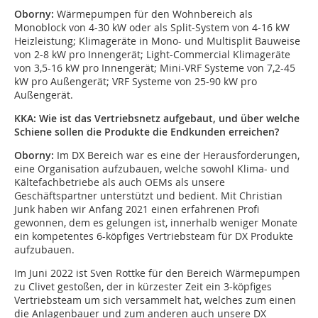
Oborny:
Wärmepumpen für den Wohnbereich als
Monoblock von 4-30 kW oder als Split-System von 4-16 kW
Heizleistung; ­Klimageräte in Mono- und Multisplit Bauweise
von 2-8 kW pro Innengerät; Light-Commercial Klimageräte
von 3,5-16 kW pro Innengerät; Mini-VRF Systeme von 7,2-45
kW pro Außengerät; VRF Systeme von 25-90 kW pro
Außengerät.
KKA:
Wie ist das Vertriebsnetz aufgebaut, und über welche
Schiene sollen die Produkte die Endkunden erreichen?
Oborny:
Im DX Bereich war es eine der Herausforderungen,
eine Organisation ­aufzubauen, welche sowohl Klima- und
Kältefachbetriebe als auch OEMs als unsere
Geschäftspartner unterstützt und bedient. Mit Christian
Junk haben wir Anfang 2021 einen erfahrenen Profi
gewonnen, dem es gelungen ist, innerhalb weniger Monate
ein kompetentes 6-köpfiges Vertriebsteam für DX Produkte
aufzubauen.
Im Juni 2022 ist Sven Rottke für den Bereich Wärmepumpen
zu Clivet gestoßen, der in kürzester Zeit ein 3-köpfiges
Vertriebsteam um sich versammelt hat, welches zum einen
die Anlagenbauer und zum anderen auch unsere DX