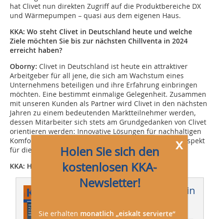
hat Clivet nun direkten Zugriff auf die Produktbereiche DX
und Wärmepumpen – quasi aus dem eigenen Haus.
KKA: W
o steht Clivet in Deutschland heute und welche
Ziele möchten Sie bis zur nächsten Chillventa in 2024
erreicht haben?
Oborny:
Clivet in Deutschland ist heute ein attraktiver
Arbeitgeber für all jene, die sich am Wachstum eines
Unternehmens beteiligen und ihre Erfahrung einbringen
möchten. Eine bestimmt einmalige Gelegenheit. Zusammen
mit unseren Kunden als Partner wird Clivet in den nächsten
Jahren zu einem bedeutenden Marktteilnehmer werden,
dessen Mitarbeiter sich stets am Grundgedanken von Clivet
orientieren werden: Innovative Lösungen für nachhaltigen
x
Komfort und das Wohlbefinden des Menschen, mit Respekt
Holen Sie sich den
für die Natur.
kostenlosen KKA-
KKA: Herzlichen Dank für das Gespräch
Newsletter!
Dieser Artikel erschien in
KKA 05/2022
Sie erhalten
monatlich „eiskalt servierte“