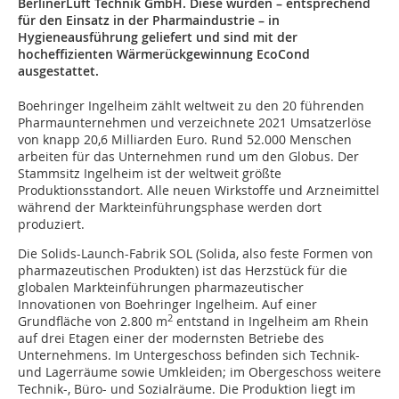
BerlinerLuft Technik GmbH. Diese wurden – entsprechend
für den Einsatz in der Pharmaindustrie – in
Hygieneausführung geliefert und sind mit der
hocheffizienten Wärmerückgewinnung EcoCond
ausgestattet.
Boehringer Ingelheim zählt weltweit zu den 20 führenden
Pharmaunternehmen und verzeichnete 2021 Umsatzerlöse
von knapp 20,6 Milliarden Euro. Rund 52.000 Menschen
arbeiten für das Unternehmen rund um den Globus. Der
Stammsitz Ingelheim ist der weltweit größte
Produktionsstandort. Alle neuen Wirkstoffe und Arzneimittel
während der Markteinführungsphase werden dort
produziert.
Die Solids-Launch-Fabrik SOL (Solida, also feste Formen von
pharmazeutischen Produkten) ist das Herzstück für die
globalen Markteinführungen pharmazeutischer
Innovationen von Boehringer Ingelheim. Auf einer
2
Grundfläche von 2.800 m
entstand in Ingelheim am Rhein
auf drei Etagen einer der modernsten Betriebe des
Unternehmens. Im Untergeschoss befinden sich Technik-
und Lagerräume sowie Umkleiden; im Obergeschoss weitere
Technik-, Büro- und Sozialräume. Die Produktion liegt im