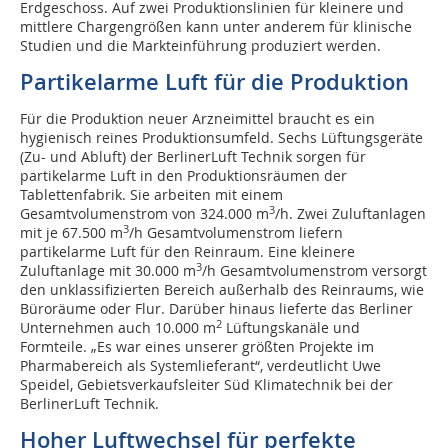
Erdgeschoss. Auf zwei Produktionslinien für kleinere und
mittlere Chargengrößen kann unter anderem für klinische
Studien und die Markteinführung produziert werden.
Partikelarme Luft für die ­Produktion
Für die Produktion neuer Arzneimittel braucht es ein
hygienisch reines Produktionsumfeld. Sechs Lüftungsgeräte
(Zu- und Abluft) der BerlinerLuft Technik sorgen für
partikelarme Luft in den Produktionsräumen der
Tablettenfabrik. Sie arbeiten mit einem
3
Gesamtvolumenstrom von 324.000 m
/h. Zwei Zuluftanlagen
3
mit je 67.500 m
/h Gesamtvolumenstrom liefern
partikelarme Luft für den Reinraum. Eine kleinere
3
Zuluftanlage mit 30.000 m
/h Gesamtvolumenstrom versorgt
den unklassifizierten Bereich außerhalb des Reinraums, wie
Büroräume oder Flur. Darüber hinaus lieferte das Berliner
2
Unternehmen auch 10.000 m
Lüftungskanäle und
Formteile. „Es war eines unserer größten Projekte im
Pharmabereich als Systemlieferant“, verdeutlicht Uwe
Speidel, Gebietsverkaufsleiter Süd Klimatechnik bei der
BerlinerLuft Technik.
Hoher Luftwechsel für perfekte