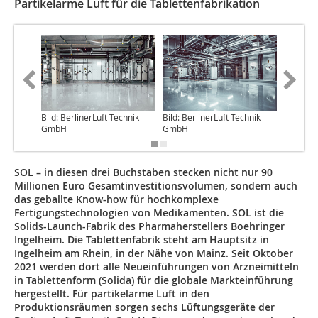
Partikelarme Luft für die Tablettenfabrikation
Bild: BerlinerLuft Technik
Bild: BerlinerLuft Technik
Bild: Ber
GmbH
GmbH
GmbH
SOL – in diesen drei Buchstaben stecken nicht nur 90
Millionen Euro Gesamtinvestitionsvolumen, sondern auch
das geballte Know-how für hochkomplexe
Fertigungstechnologien von Medikamenten. SOL ist die
Solids-Launch-­Fabrik des Pharmaherstellers Boehringer
Ingelheim. Die Tablettenfabrik steht am Hauptsitz in
Ingelheim am Rhein, in der Nähe von Mainz. Seit Oktober
2021 werden dort alle Neueinführungen von Arzneimitteln
in Tablettenform (Solida) für die globale Markteinführung
hergestellt. Für partikelarme Luft in den
Produktionsräumen sorgen sechs Lüftungsgeräte der