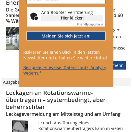
Energieeffizienz im Biozentrum
Die Goethe-Universität Frankfurt spart durch die
Anti-Roboter-Verifizierung
Sanierung ihrer Lüftungsanlagen 55 % Strom und 60
Hier klicken
% Wärme
Friendly
Captcha ⇗
Nach der Sanierung der Lüftungsanlagen
Melden Sie sich jetzt an!
im Biozentrum, im Gebäude N260, sparen
wir viel mehr Energie ein als wir je
prognostiziert haben. Die ersten Ergebnisse
Riskieren Sie einen Blick in den letzten
haben unsere Berechnungen weit...
Newsletter und erhalten Sie weitere Infos!
mehr
Beispiele, Hinweise: Datenschutz, Analyse,
Widerruf
Ausgabe Klimatechnik/2026
Leckagen an Rotationswärme­
übertragern – systembedingt, aber
beherrschbar
Leckagevermeidung am Mittelsteg und am Umfang
Je nach Ausführung eines
Rotationswärmeübertragers kann in vielen