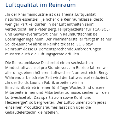
Luftqualität im Reinraum
„In der Pharmaindustrie ist das Thema ‚Luftqualität‘
natürlich essenziell. Je höher die Reinraumklasse, desto
weniger Partikel dürfen in der Luft enthalten sein“,
verdeutlicht Hans-Peter Berg, Teilprojektleiter für TGA (SOL)
und Gewerkeverantwortlicher in Raumlufttechnik bei
Boehringer Ingelheim. Der Pharmahersteller fertigt in seiner
Solids-Launch-Fabrik in Reinheitsklasse ISO 8 bzw.
Reinraumklasse D. Dementsprechende Anforderungen
mussten auch die Lüftungsgeräte erfüllen.
Die Reinraumklasse D schreibt einen sechsfachen
Mindestluftwechsel pro Stunde vor. „Im Betrieb fahren wir
allerdings einen höheren Luftwechsel“, unterstreicht Berg.
Während arbeitsfreier Zeit wird der Luftwechsel reduziert.
„In der Solids-Launch-Fabrik arbeiten wir im
Einschichtbetrieb in einer fünf-Tage-Woche. Sind unsere
Mitarbeiterinnen und Mitarbeiter zuhause, senken wir den
Luftwechsel ab. Das spart Strom sowie Kühl- und
Heizenergie“, so Berg weiter. Der Luftvolumenstrom jedes
einzelnen Produktionsraumes lässt sich über die
Gebäudeleittechnik einstellen.