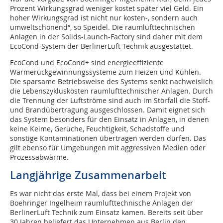
Prozent Wirkungsgrad weniger kostet später viel Geld. Ein
hoher Wirkungsgrad ist nicht nur kosten-, sondern auch
umweltschonend“, so Speidel. Die raumlufttechnischen
Anlagen in der Solids-Launch-Factory sind daher mit dem
EcoCond-System der BerlinerLuft Technik ausgestattet.
EcoCond und EcoCond+ sind energieeffiziente
Wärmerückgewinnungssysteme zum Heizen und Kühlen.
Die sparsame Betriebsweise des Systems senkt nachweislich
die Lebenszykluskosten raumlufttechnischer Anlagen. Durch
die Trennung der Luftströme sind auch im Störfall die Stoff-
und Brand­übertragung ausgeschlossen. Damit eignet sich
das System besonders für den Einsatz in Anlagen, in denen
keine Keime, Gerüche, Feuchtigkeit, Schadstoffe und
sonstige Kontaminationen übertragen werden dürfen. Das
gilt ebenso für Umgebungen mit aggressiven Medien oder
Prozessabwärme.
Langjährige Zusammenarbeit
Es war nicht das erste Mal, dass bei einem Projekt von
Boehringer Ingelheim raumlufttechnische Anlagen der
BerlinerLuft Technik zum Einsatz kamen. Bereits seit über
30 Jahren beliefert das Unternehmen aus Berlin den