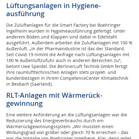
Lüftungsanlagen in Hygiene­
ausführung
Die Zuluftanlagen für die Smart Factory bei Boehringer
Ingelheim wurden in Hygieneausführung gefertigt. Unter
anderem Böden und Klappen sind dabei in Edelstahl
ausgeführt. Außerdem arbeiten die Zuluftanlagen mit 100 %
Außenluft. „In der Pharmaindustrie ist das der Standard.
Seit Covid-19 nimmt die Anfrage nach Lüftungsanlagen mit
100 % Außenluftzufuhr auch in anderen Bereichen zu“,
betont Uwe Speidel. Die BerlinerLuft Technik GmbH fertigt
ihre raumlufttechnischen Anlagen stets projekt- und
kundenbezogen in ihrem CompetenceCenter Klimatechnik
in Bexbach (Saarland).
RLT-Anlagen mit Wärmerück-
ge­winnung
Eine weitere Anforderung an die Lüftungsanlagen war die
Reduzierung des Energieverbrauchs durch ein
Wärmerückgewinnungssystem. „Wir mussten einen
Wirkungsgrad von größer oder gleich 70 % erreichen – das
war die Vorgabe von Boehringer Ingelheim. Klar, denn jedes