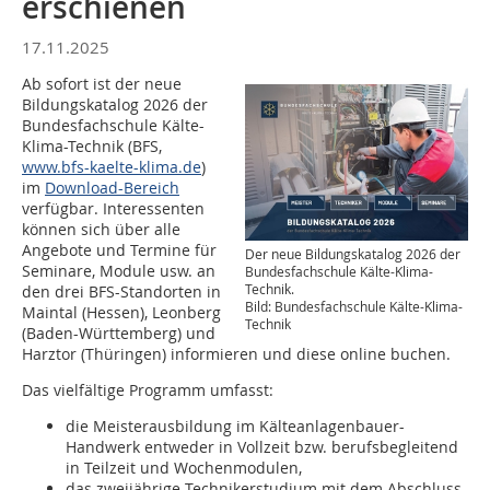
erschienen
17.11.2025
Ab sofort ist der neue
Bildungskatalog 2026 der
Bundesfachschule Kälte-
Klima-Technik (BFS,
www.bfs-kaelte-klima.de
)
im
Download-Bereich
verfügbar. Interessenten
können sich über alle
Angebote und Termine für
Der neue Bildungskatalog 2026 der
Seminare, Module usw. an
Bundesfachschule Kälte-Klima-
Technik.
den drei BFS-Standorten in
Bild: Bundesfachschule Kälte-Klima-
Maintal (Hessen), Leonberg
Technik
(Baden-Württemberg) und
Harztor (Thüringen) informieren und diese online buchen.
Das vielfältige Programm umfasst:
die Meisterausbildung im Kälteanlagenbauer-
Handwerk entweder in Vollzeit bzw. berufsbegleitend
in Teilzeit und Wochenmodulen,
das zweijährige Technikerstudium mit dem Abschluss