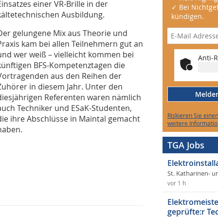
Einsatzes einer VR-Brille in der
✓ Bei Nichtgef
kältetechnischen Ausbildung.
kündigen.
Der gelungene Mix aus Theorie und
Praxis kam bei allen Teilnehmern gut an
und wer weiß – vielleicht kommen bei
Anti-R
künftigen BFS-Kompetenztagen die
Vortragenden aus den Reihen der
Zuhörer in diesem Jahr. Unter den
Melden 
diesjährigen Referenten waren nämlich
auch Techniker und ESaK-Studenten,
Riskieren Sie eine
die ihre Abschlüsse in Maintal gemacht
weitere Informatio
haben.
TGA Jobs
Elektroinstal
St. Katharinen- u
vor 1 h
Elektromeiste
geprüfte:r Te