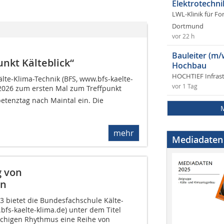
Elektrotechni
LWL-Klinik für Fo
Dortmund
vor 22 h
Bauleiter (m/
unkt Kälteblick“
Hochbau
HOCHTIEF Infras
lte-Klima-Technik (BFS, www.bfs-kaelte-
vor 1 Tag
 2026 zum ersten Mal zum Treffpunkt
petenztag nach Maintal ein. Die
mehr
Mediadaten
g von
en
3 bietet die Bundesfachschule Kälte-
bfs-kaelte-klima.de) unter dem Titel
iwöchigen Rhythmus eine Reihe von