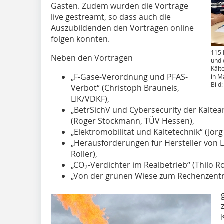
Gästen. Zudem wurden die Vorträge
live gestreamt, so dass auch die
Auszubildenden den Vorträgen online
folgen konnten.
115 
Neben den Vorträgen
und 
Kält
„F-Gase-Verordnung und PFAS-
in Ma
Bild
Verbot“ (Christoph Brauneis,
LIK/VDKF),
„BetrSichV und Cybersecurity der Kälte
(Roger Stockmann, TÜV Hessen),
„Elektromobilität und Kältetechnik“ (Jörg
„Herausforderungen für Hersteller von L
Roller),
„CO
-Verdichter im Realbetrieb“ (Thilo Ro
2
„Von der grünen Wiese zum Rechenzent