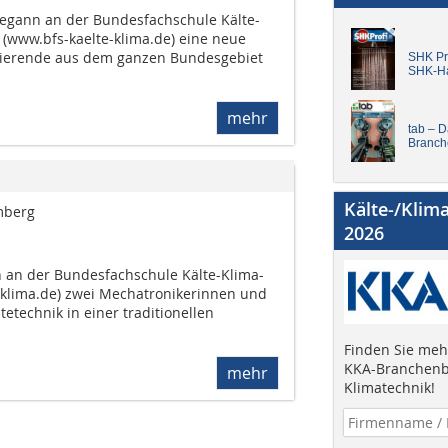
egann an der Bundesfachschule Kälte-
 (www.bfs-kaelte-klima.de) eine neue
udierende aus dem ganzen Bundesgebiet
SHK Pro
SHK-H
mehr
tab – 
Branch
Kälte-/Klim
mberg
2026
 an der Bundesfachschule Kälte-Klima-
-klima.de) zwei Mechatronikerinnen und
tetechnik in einer traditionellen
Finden Sie mehr
KKA-Branchenb
mehr
Klimatechnik!