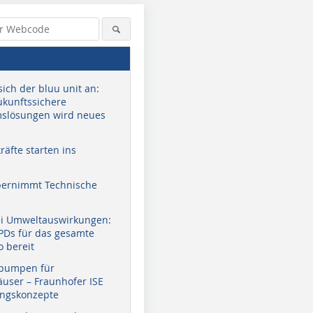
sich der bluu unit an:
zukunftssichere
slösungen wird neues
äfte starten ins
bernimmt Technische
ei Umweltauswirkungen:
EPDs für das gesamte
o bereit
pumpen für
user – Fraunhofer ISE
ungskonzepte