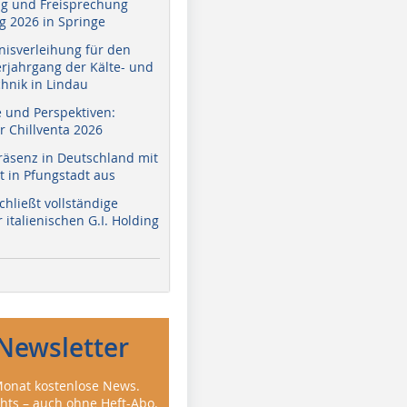
g und Freisprechung
 2026 in Springe
nisverleihung für den
erjahrgang der Kälte- und
hnik in Lindau
e und Perspektiven:
r Chillventa 2026
räsenz in Deutschland mit
 in Pfungstadt aus
hließt vollständige
italienischen G.I. Holding
Newsletter
onat kostenlose News.
ghts – auch ohne Heft-Abo.