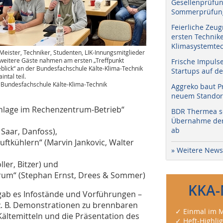
Gesellenprüfun
Sommerprüfung
Feierliche Zeug
ersten Technik
Klimasystemtec
Meister, Techniker, Studenten, LIK-Innungsmitglieder
weitere Gäste nahmen am ersten „Treffpunkt
Frische Impuls
eblick“ an der Bundesfachschule Kälte-Klima-Technik
Startups auf de
intal teil.
: Bundesfachschule Kälte-Klima-Technik
Aggreko baut P
neuem Standort
anlage im Rechenzentrum-Betrieb“
BDR Thermea sc
Übernahme der 
ab
 Saar, Danfoss),
uftkühlern“ (Marvin Jankovic, Walter
» Weitere News
ller, Bitzer) und
rum“ (Stephan Ernst, Drees & Sommer)
KKA-
gab es Infostände und Vorführungen –
z. B. Demonstrationen zu brennbaren
✓ Einmal im M
Kältemitteln und die Präsentation des
✓ Heft-Highli