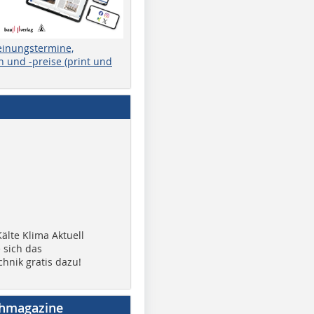
einungstermine,
 und -preise (print und
älte Klima Aktuell
 sich das
chnik gratis dazu!
chmagazine