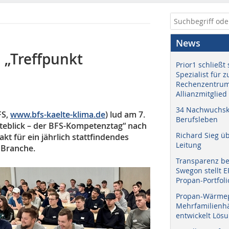
News
 „Treffpunkt
Prior1 schließt 
Spezialist für 
Rechenzentrum
Allianzmitglied
34 Nachwuchskr
FS,
www.bfs-kaelte-klima.de
) lud am 7.
Berufsleben
teblick – der BFS-Kompetenztag“ nach
Richard Sieg ü
akt für ein jährlich stattfindendes
Leitung
 Branche.
Transparenz b
Swegon stellt 
Propan-Portfoli
Propan-Wärme
Mehrfamilienhä
entwickelt Lös