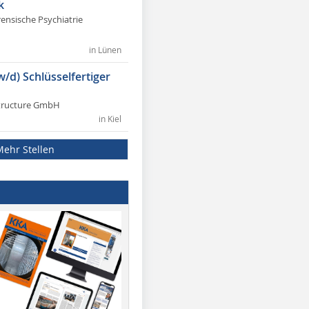
k
rensische Psychiatrie
in Lünen
w/d) Schlüsselfertiger
tructure GmbH
in Kiel
Mehr Stellen