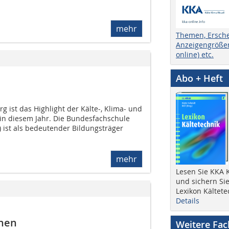
mehr
Themen, Ersch
Anzeigengrößen
online) etc.
Abo + Heft
g ist das Highlight der Kälte-, Klima- und
 diesem Jahr. Die Bundesfachschule
) ist als bedeutender Bildungsträger
mehr
Lesen Sie KKA K
und sichern Sie
Lexikon Kältete
Details
nnen
Weitere Fa