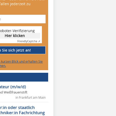
allen jederzeit zu
oboter-Verifizierung
Hier klicken
Friendly
Captcha ⇗
Sie sich jetzt an!
n kurzen Blick und erhalten Sie
nen.
lateur (m/w/d)
nd Weißfrauenstift
in Frankfurt am Main
r:in oder staatlich
chniker:in Fachrichtung