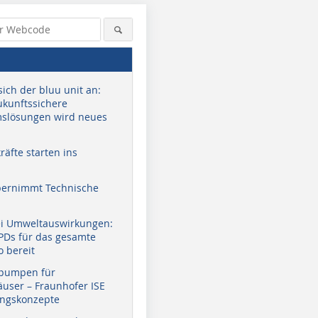
sich der bluu unit an:
zukunftssichere
slösungen wird neues
äfte starten ins
bernimmt Technische
ei Umweltauswirkungen:
EPDs für das gesamte
o bereit
pumpen für
user – Fraunhofer ISE
ungskonzepte