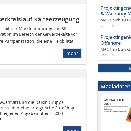
Projektingeni
& Warranty 
erkreislauf-Kälteerzeugung
MAC Hamburg 
vor 11 h
lt mit der Markteinführung von SPI
tion im Bereich der Gewerbekälte vor 
Projektingen
 Pumpenstation, die eine Flexibilität,...
Offshore
MAC Hamburg 
mehr
vor 11 h
Mediadaten
w.aht.at) und die Daikin Gruppe
 sich über eine erfolgreiche EuroShop
h eigenen Angaben über 15.000
...