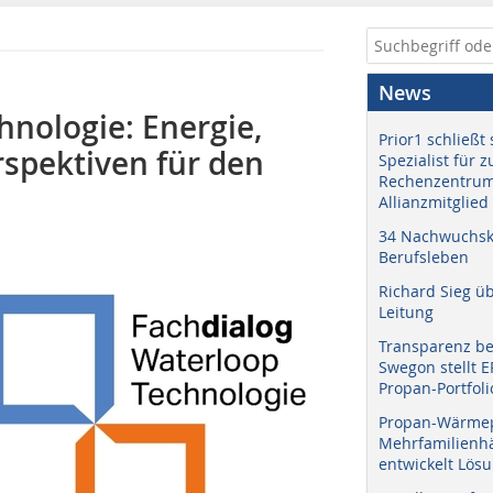
News
hnologie: Energie,
Prior1 schließt 
rspektiven für den
Spezialist für 
Rechenzentrum
Allianzmitglied
34 Nachwuchskr
Berufsleben
Richard Sieg ü
Leitung
Transparenz b
Swegon stellt 
Propan-Portfoli
Propan-Wärme
Mehrfamilienhä
entwickelt Lös