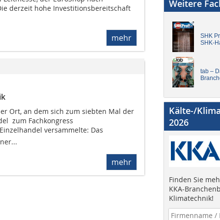
Weitere Fa
e derzeit hohe Investitionsbereitschaft
SHK Pro
mehr
SHK-H
tab – 
Branch
ik
Kälte-/Klim
der Ort, an dem sich zum siebten Mal der
del zum Fachkongress
2026
Einzelhandel versammelte: Das
er...
mehr
Finden Sie mehr
KKA-Branchenb
Klimatechnik!