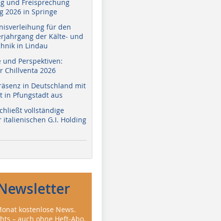
g und Freisprechung
 2026 in Springe
nisverleihung für den
erjahrgang der Kälte- und
hnik in Lindau
e und Perspektiven:
r Chillventa 2026
räsenz in Deutschland mit
 in Pfungstadt aus
hließt vollständige
italienischen G.I. Holding
Newsletter
onat kostenlose News.
ghts – auch ohne Heft-Abo.