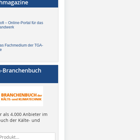
chmagazine
fi – Online-Portal für das
andwerk
Das Fachmedium der TGA-
e
a-Branchenbuch
 als 4.000 Anbieter im
uch der Kälte- und