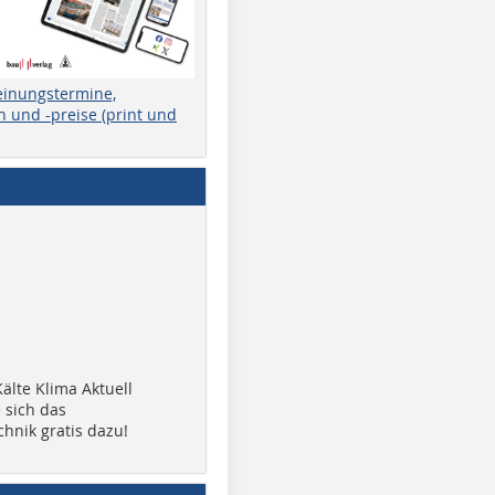
einungstermine,
 und -preise (print und
älte Klima Aktuell
 sich das
chnik gratis dazu!