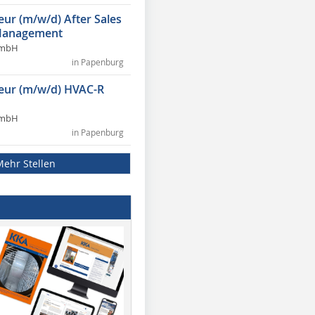
eur (m/w/d) After Sales
Management
GmbH
in Papenburg
ieur (m/w/d) HVAC-R
GmbH
in Papenburg
Mehr Stellen