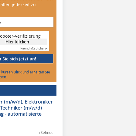
allen jederzeit zu
oboter-Verifizierung
Hier klicken
Friendly
Captcha ⇗
Sie sich jetzt an!
n kurzen Blick und erhalten Sie
nen.
 (m/w/d), Elektroniker
 Techniker (m/w/d)
g - automatisierte
in Sehnde