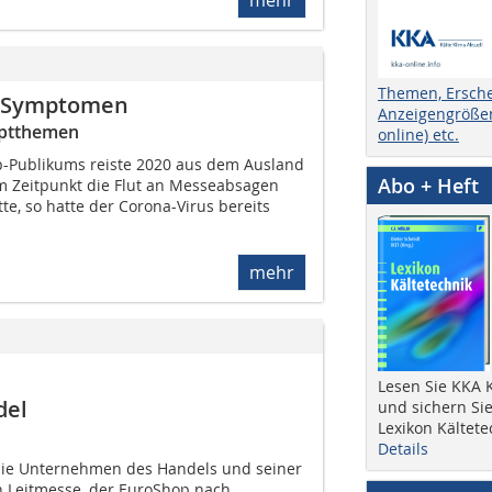
mehr
Themen, Ersch
a-Symptomen
Anzeigengrößen
auptthemen
online) etc.
-Publikums reiste 2020 aus dem Ausland
Abo + Heft
m Zeitpunkt die Flut an Messeabsagen
e, so hatte der Corona-Virus bereits
mehr
Lesen Sie KKA K
del
und sichern Sie
Lexikon Kältete
Details
ie Unternehmen des Handels und seiner
en Leitmesse, der EuroShop nach