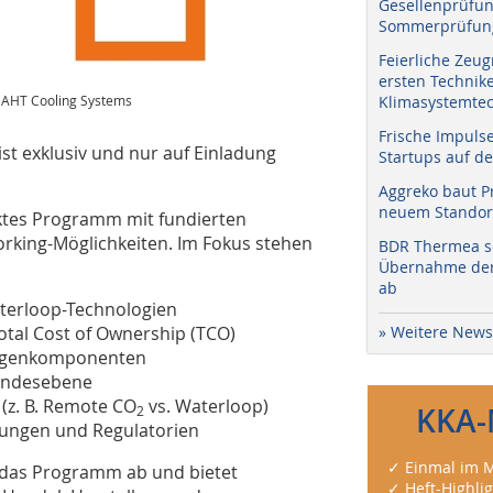
Gesellenprüfun
Sommerprüfung
Feierliche Zeug
ersten Technik
: AHT Cooling Systems
Klimasystemtec
Frische Impuls
st exklusiv und nur auf Einladung
Startups auf de
Aggreko baut P
neuem Standort
aktes Programm mit fundierten
rking-Möglichkeiten. Im Fokus stehen
BDR Thermea sc
Übernahme der 
ab
terloop-Technologien
Total Cost of Ownership (TCO)
» Weitere News
nlagenkomponenten
Landesebene
(z. B. Remote CO
vs. Waterloop)
KKA-
2
lungen und Regulatorien
✓ Einmal im M
 das Programm ab und bietet
✓ Heft-Highli