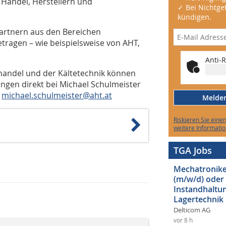
Handel, Herstellern und
✓ Bei Nichtgef
kündigen.
artnern aus den Bereichen
etragen – wie beispielsweise von AHT,
Anti-R
lhandel und der Kältetechnik können
gen direkt bei Michael Schulmeister
:
michael.schulmeister@aht.at
Melden 
Riskieren Sie eine
weitere Informatio
TGA Jobs
Mechatroniker
(m/w/d) oder
Instandhaltun
Lagertechnik
Delticom AG
vor 8 h