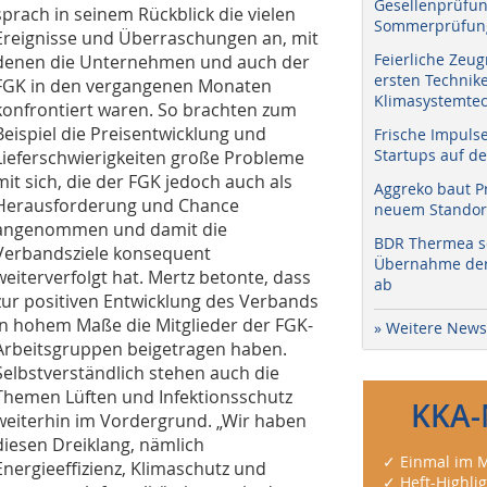
Gesellenprüfun
sprach in seinem Rückblick die vielen
Sommerprüfung
Ereignisse und Überraschungen an, mit
Feierliche Zeug
denen die Unternehmen und auch der
ersten Technik
FGK in den vergangenen Monaten
Klimasystemtec
konfrontiert waren. So brachten zum
Beispiel die Preisentwicklung und
Frische Impuls
Startups auf de
Lieferschwierigkeiten große Probleme
mit sich, die der FGK jedoch auch als
Aggreko baut P
Herausforderung und Chance
neuem Standort
angenommen und damit die
BDR Thermea sc
Verbandsziele konsequent
Übernahme der 
weiterverfolgt hat. Mertz betonte, dass
ab
zur positiven Entwicklung des Verbands
in hohem Maße die Mitglieder der FGK-
» Weitere News
Arbeitsgruppen beigetragen haben.
Selbstverständlich stehen auch die
Themen Lüften und Infektionsschutz
KKA-
weiterhin im Vordergrund. „Wir haben
diesen Dreiklang, nämlich
✓ Einmal im M
Energieeffizienz, Klimaschutz und
✓ Heft-Highli