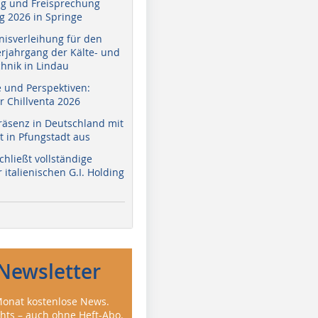
g und Freisprechung
 2026 in Springe
nisverleihung für den
erjahrgang der Kälte- und
hnik in Lindau
e und Perspektiven:
r Chillventa 2026
räsenz in Deutschland mit
 in Pfungstadt aus
hließt vollständige
italienischen G.I. Holding
Newsletter
onat kostenlose News.
ghts – auch ohne Heft-Abo.