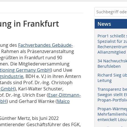
ng in Frankfurt
News
Prior1 schließt 
Spezialist für 
lung des
Fachverbandes Gebäude-
Rechenzentrum
 Rahmen als Präsenzveranstaltung
Allianzmitglied
egrüßten in Frankfurt rund 90
34 Nachwuchskr
men. Die Mitgliederversammlung
Berufsleben
ditioning Germany GmbH
) und Uwe
Richard Sieg ü
sindustrie
, BDH e. V.) in ihren Ämtern
Leitung
ands sind Prof. Dr.-Ing. Christoph
k GmbH
), Karl-Walter Schuster,
Transparenz b
of. Dr.-Ing. Ulrich Eser (
Eser-Dittmann-
Swegon stellt 
Propan-Portfoli
mbH
) und Gerhard Warnke (
Maico
Propan-Wärme
Mehrfamilienhä
Günther Mertz, bis Juni 2022
entwickelt Lös
amtierender Geschäftsführer des FGK,