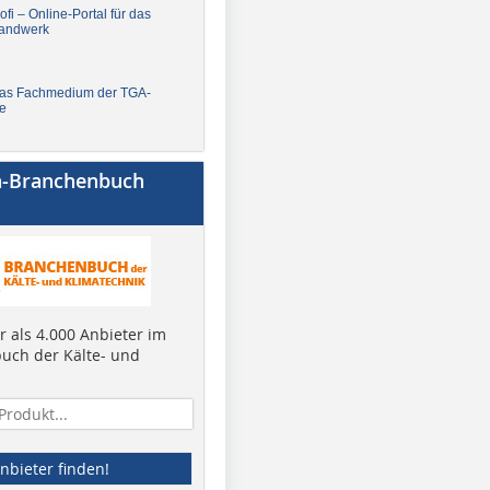
fi – Online-Portal für das
andwerk
Das Fachmedium der TGA-
e
a-Branchenbuch
 als 4.000 Anbieter im
uch der Kälte- und
nbieter finden!