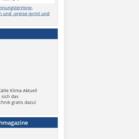
einungstermine,
 und -preise (print und
älte Klima Aktuell
 sich das
chnik gratis dazu!
chmagazine