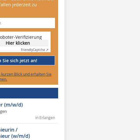
allen jederzeit zu
oboter-Verifizierung
Hier klicken
Friendly
Captcha ⇗
Sie sich jetzt an!
n kurzen Blick und erhalten Sie
nen.
r (m/w/d)
ngen
in Erlangen
ieurin /
ieur (w/m/d)