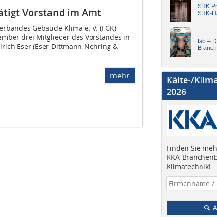
SHK Pro
tigt Vorstand im Amt
SHK-H
verbandes Gebäude-Klima e. V. (FGK)
ember drei Mitglieder des Vorstandes in
tab – 
Ulrich Eser (Eser-Dittmann-Nehring &
Branch
mehr
Kälte-/Klim
2026
Finden Sie mehr
KKA-Branchenb
Klimatechnik!
A