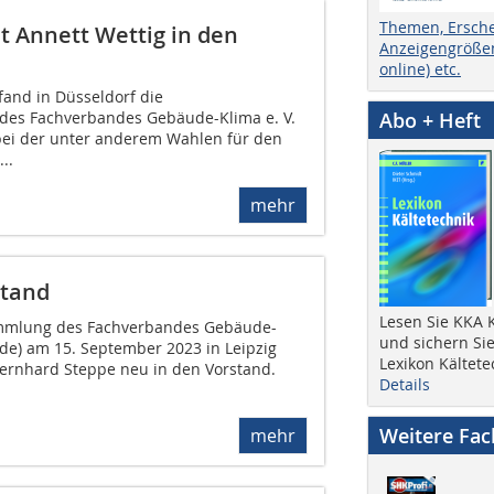
Themen, Ersch
 Annett Wettig in den
Anzeigengrößen
online) etc.
and in Düsseldorf die
Abo + Heft
des Fachverbandes Gebäude-Klima e. V.
 bei der unter anderem Wahlen für den
..
mehr
stand
Lesen Sie KKA K
ammlung des Fachverbandes Gebäude-
und sichern Sie
.de) am 15. September 2023 in Leipzig
Lexikon Kältete
Bernhard Steppe neu in den Vorstand.
Details
Weitere Fa
mehr