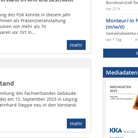
Bundesanstalt fü
vor 21 h
ng des FGK konnte in diesem Jahr
Monteur/-in 
hmen als Präsenzveranstaltung
rsonen von mehr als 70
(m/w/d)
ren vor Ort in...
Gemeindewerke 
vor 1 Tag
i
mehr
Mediadaten
stand
ammlung des Fachverbandes Gebäude-
.de) am 15. September 2023 in Leipzig
Bernhard Steppe neu in den Vorstand.
mehr