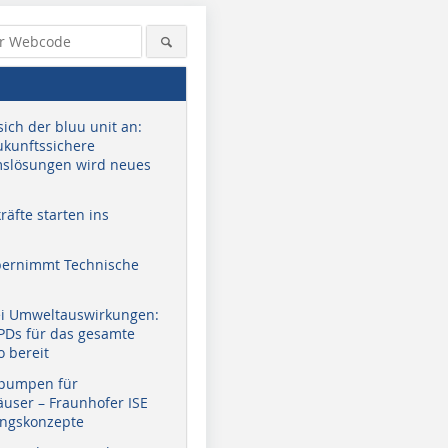
sich der bluu unit an:
zukunftssichere
slösungen wird neues
äfte starten ins
bernimmt Technische
ei Umweltauswirkungen:
EPDs für das gesamte
o bereit
pumpen für
user – Fraunhofer ISE
ungskonzepte