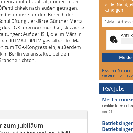
Innenraumluftqualität, immer in der
✓ Bei Nichtgef
Öffentlichkeit nach außen getragen,
kündigen.
insbesondere für den Bereich der
Schullüftung“, erklärte Günther Mertz.
ung des FGK übernommen hat, skizzierte
altungen: Auf der ISH, die im März in
Anti-R
er ein KLIMA-FORUM gestalten. Im Mai
en zum TGA-Kongress ein, außerdem
in Berlin veranstaltet, bei dem
Melden 
Branche richten.
Riskieren Sie eine
weitere Informatio
TGA Jobs
Mechatronike
Uniklinikum Erla
vor 21 h
Betriebsingen
er zum Jubiläum
Betriebsingen
Vorstand im Amt und beschließt