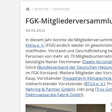
Branche
Verbände
FGK-Mitgliederversammlu
30.09.2022
In diesem Jahr konnte die Mitgliederversamm
Klima e. V.
(FGK) endlich wieder im gewohnten
stattfinden. Vorstand und Geschäftsleitung b
Personen von mehr als 70 Mitgliedsunterneh
bestätigte Rainer Feichtmeier (
Daikin Aircon
Glock (
Bundesverband der Deutschen Heizung
im FGK-Vorstand. Weitere Mitglieder des Vorst
Kaup, Vorsitzender (
Howatherm Klimatechni
stellvertretender Vorsitzender (
BTGA e. V.
), Pr
Nehring & Partner GmbH
), Udo Jung (
Trox G
Elektroapparate-Fabrik GmbH
).