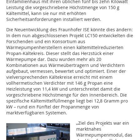
Einfamilienhaus mit ihren üblichen fünf bis zehn Kilowatt
Leistung die vorgeschriebene Höchstmenge von 150 g
Kältemittel, kann sie nur mit erhöhten
Sicherheitsanforderungen installiert werden.
Die Neuentwicklung des Fraunhofer ISE könnte dies ändern:
In dem nun abgeschlossenen Projekt LC150 entwickelten die
Forschenden und ein Konsortium aus
Wärmepumpenherstellern einen kältemittelreduzierten
Propan-Kältekreis. Dieser stellt das Herzstück einer
Wärmepumpe dar. Dazu wurden mehr als 20
Kombinationen aus Wärmeübertragern und Verdichtern
aufgebaut, vermessen, bewertet und optimiert. Einer der
vielversprechenden Kältekreise erreicht mit einem
vollhermetischen Verdichter mit 146 g Propan eine
Heizleistung von 11,4 kW und unterschreitet damit die
vorgeschriebene Höchstmenge für den Innenbereich. Die
spezifische Kältemittelfüllmenge liegt bei 12,8 Gramm pro
kW – rund ein Fünftel der Propanmenge von
marktverfügbaren Systemen.
„Ziel des Projekts war ein
marktnahes
Wärmepumpenmodul, das