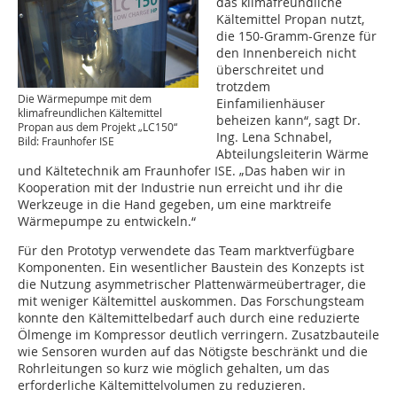
das klimafreundliche
Kältemittel Propan nutzt,
die 150-Gramm-Grenze für
den Innenbereich nicht
überschreitet und
trotzdem
Die Wärmepumpe mit dem
Einfamilienhäuser
klimafreundlichen Kältemittel
beheizen kann“, sagt Dr.
Propan aus dem Projekt „LC150“
Ing. Lena Schnabel,
Bild: Fraunhofer ISE
Abteilungsleiterin Wärme
und Kältetechnik am Fraunhofer ISE. „Das haben wir in
Kooperation mit der Industrie nun erreicht und ihr die
Werkzeuge in die Hand gegeben, um eine marktreife
Wärmepumpe zu entwickeln.“
Für den Prototyp verwendete das Team marktverfügbare
Komponenten. Ein wesentlicher Baustein des Konzepts ist
die Nutzung asymmetrischer Plattenwärmeübertrager, die
mit weniger Kältemittel auskommen. Das Forschungsteam
konnte den Kältemittelbedarf auch durch eine reduzierte
Ölmenge im Kompressor deutlich verringern. Zusatzbauteile
wie Sensoren wurden auf das Nötigste beschränkt und die
Rohrleitungen so kurz wie möglich gehalten, um das
erforderliche Kältemittelvolumen zu reduzieren.