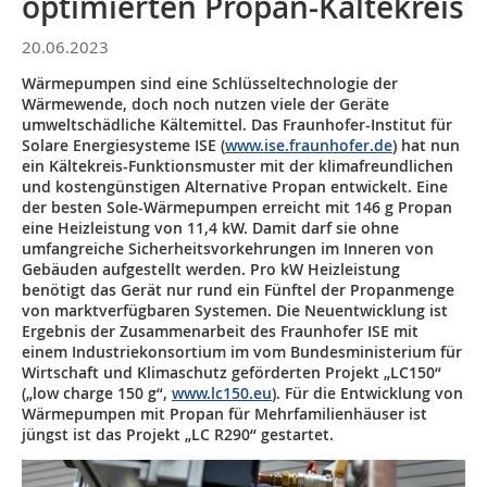
optimierten Propan-Kältekreis
20.06.2023
Wärmepumpen sind eine Schlüsseltechnologie der
Wärmewende, doch noch nutzen viele der Geräte
umweltschädliche Kältemittel. Das Fraunhofer-Institut für
Solare Energiesysteme ISE (
www.ise.fraunhofer.de
) hat nun
ein Kältekreis-Funktionsmuster mit der klimafreundlichen
und kostengünstigen Alternative Propan entwickelt. Eine
der besten Sole-Wärmepumpen erreicht mit 146 g Propan
eine Heizleistung von 11,4 kW. Damit darf sie ohne
umfangreiche Sicherheitsvorkehrungen im Inneren von
Gebäuden aufgestellt werden. Pro kW Heizleistung
benötigt das Gerät nur rund ein Fünftel der Propanmenge
von marktverfügbaren Systemen. Die Neuentwicklung ist
Ergebnis der Zusammenarbeit des Fraunhofer ISE mit
einem Industriekonsortium im vom Bundesministerium für
Wirtschaft und Klimaschutz geförderten Projekt „LC150“
(„low charge 150 g“,
www.lc150.eu
). Für die Entwicklung von
Wärmepumpen mit Propan für Mehrfamilienhäuser ist
jüngst ist das Projekt „LC R290“ gestartet.