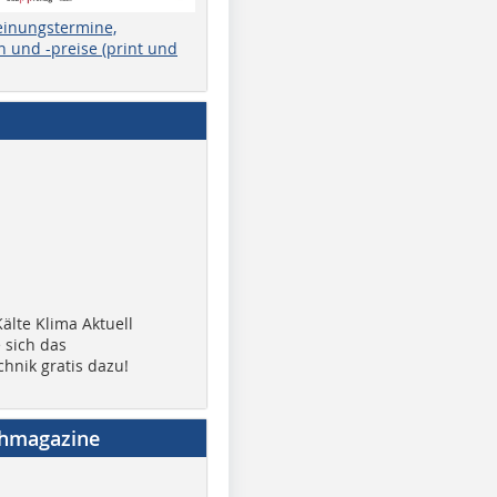
einungstermine,
 und -preise (print und
älte Klima Aktuell
 sich das
chnik gratis dazu!
chmagazine