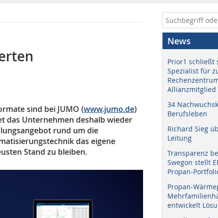
News
erten
Prior1 schließt 
Spezialist für 
Rechenzentrum
Allianzmitglied
34 Nachwuchskr
ormate sind bei JUMO (
www.jumo.de
)
Berufsleben
tet das Unternehmen deshalb wieder
Richard Sieg ü
ulungsangebot rund um die
Leitung
atisierungstechnik das eigene
usten Stand zu bleiben.
Transparenz b
Swegon stellt 
Propan-Portfoli
Propan-Wärme
Mehrfamilienhä
entwickelt Lös