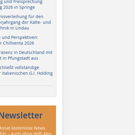
g und Freisprechung
 2026 in Springe
nisverleihung für den
erjahrgang der Kälte- und
hnik in Lindau
e und Perspektiven:
r Chillventa 2026
räsenz in Deutschland mit
 in Pfungstadt aus
hließt vollständige
italienischen G.I. Holding
Newsletter
onat kostenlose News.
ghts – auch ohne Heft-Abo.