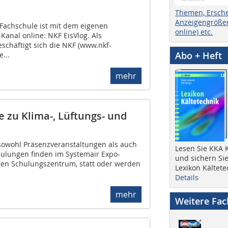
Themen, Ersch
Anzeigengrößen
Fachschule ist mit dem eigenen
online) etc.
nal online: NKF EisVlog. Als
schäftigt sich die NKF (www.nkf-
Abo + Heft
...
mehr
zu Klima-, Lüftungs- und
owohl Präsenzveranstaltungen als auch
Lesen Sie KKA K
chulungen finden im Systemair Expo-
und sichern Sie
nen Schulungszentrum, statt oder werden
Lexikon Kältete
Details
mehr
Weitere Fa