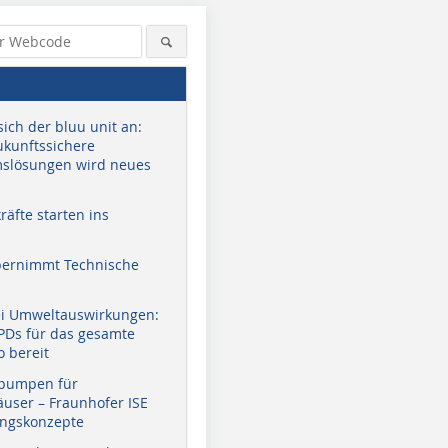
sich der bluu unit an:
zukunftssichere
slösungen wird neues
äfte starten ins
bernimmt Technische
ei Umweltauswirkungen:
EPDs für das gesamte
o bereit
pumpen für
user – Fraunhofer ISE
ungskonzepte