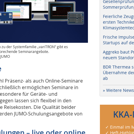
Gesellenprüfun
Sommerprüfung
Feierliche Zeug
ersten Technik
Klimasystemtec
Frische Impuls
Startups auf de
 zu der Systemfamilie „variTRON“ gibt es
prechende Seminarangebote.
Aggreko baut P
: JUMO
neuem Standort
e
BDR Thermea sc
Übernahme der 
ab
l Präsenz- als auch Online-Seminare
Schließlich ermöglichen Seminare in
» Weitere News
besondere für Geräte- und
egen lassen sich flexibel in den
e Reisekosten. Die Qualität beider
KKA-
 werden JUMO-Schulungsangebote von
✓ Einmal im M
lungen – live oder online
✓ Heft-Highli