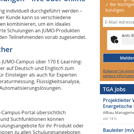
✓ Bei Nichtgef
kündigen.
ng individuell durchgeführt werden –
Der Kunde kann so verschiedene
n kombinieren, um ein ideales
ierte Schulungen an JUMO-Produkten
Anti-R
 den Teilnehmenden vorab zugesendet.
cher
Melden 
 JUMO-Campus über 170 E-Learning-
er auf Deutsch und Englisch zum
Riskieren Sie eine
ür Einsteiger als auch für Experten
weitere Informatio
raturmessung, Flüssigkeitsanalyse,
d Automatisierungslösungen.
TGA Jobs
Projektleite
Energetische
-Campus-Portal übersichtlich
Allbau Manageme
- und Suchfunktionen können
vor 14 h
ulungsangebote für ihr Produkt oder
Bauleiter (m/
ationen zu allen Schulungsangeboten