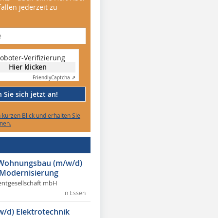
allen jederzeit zu
oboter-Verifizierung
Hier klicken
Friendly
Captcha ⇗
Sie sich jetzt an!
n kurzen Blick und erhalten Sie
nen.
r Wohnungsbau (m/w/d)
 Modernisierung
ntgesellschaft mbH
in Essen
w/d) Elektrotechnik