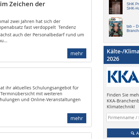
im Zeichen der
SHK Pro
SHK-H
nmal zwei Jahren hat sich der
tab – 
nabsatz fast verdoppelt  Tendenz
Branch
wächst auch der Personalbedarf rund um
u...
Kälte-/Klim
mehr
2026
at ihr aktuelles Schulungsangebot für
e Terminübersicht mit weiteren
Finden Sie mehr
chulungen und Online-Veranstaltungen
KKA-Branchenb
Klimatechnik!
mehr
A