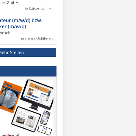
chnik GmbH
in Kaiserslautern
lateur (m/w/d) bzw.
ker (m/w/d)
dbruck
in Fürstenfeldbruck
Mehr Stellen