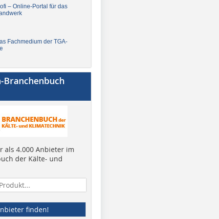
fi – Online-Portal für das
andwerk
Das Fachmedium der TGA-
e
a-Branchenbuch
 als 4.000 Anbieter im
uch der Kälte- und
nbieter finden!