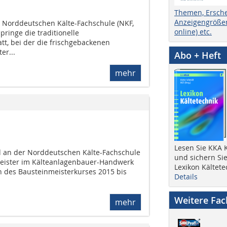
Themen, Ersch
Anzeigengrößen
r Norddeutschen Kälte-Fachschule (NKF,
online) etc.
pringe die traditionelle
tt, bei der die frischgebackenen
er...
Abo + Heft
mehr
Lesen Sie KKA K
d an der Norddeutschen Kälte-Fachschule
und sichern Sie
Meister im Kälteanlagenbauer-Handwerk
Lexikon Kältete
en des Bausteinmeisterkurses 2015 bis
Details
Weitere Fa
mehr