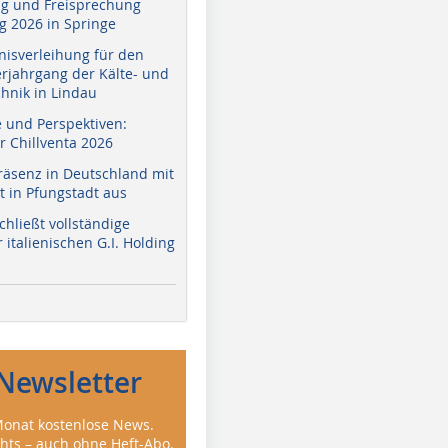
g und Freisprechung
 2026 in Springe
nisverleihung für den
erjahrgang der Kälte- und
hnik in Lindau
e und Perspektiven:
r Chillventa 2026
räsenz in Deutschland mit
 in Pfungstadt aus
hließt vollständige
italienischen G.I. Holding
Newsletter
onat kostenlose News.
ghts – auch ohne Heft-Abo.