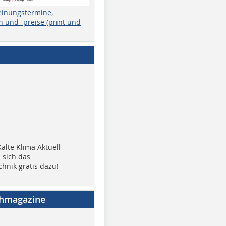
einungstermine,
 und -preise (print und
älte Klima Aktuell
 sich das
chnik gratis dazu!
chmagazine