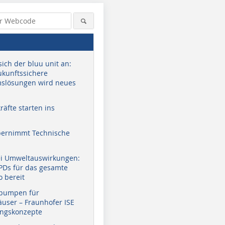
sich der bluu unit an:
zukunftssichere
slösungen wird neues
äfte starten ins
bernimmt Technische
ei Umweltauswirkungen:
EPDs für das gesamte
o bereit
pumpen für
user – Fraunhofer ISE
ungskonzepte