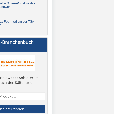
fi – Online-Portal für das
andwerk
Das Fachmedium der TGA-
e
a-Branchenbuch
 als 4.000 Anbieter im
uch der Kälte- und
nbieter finden!