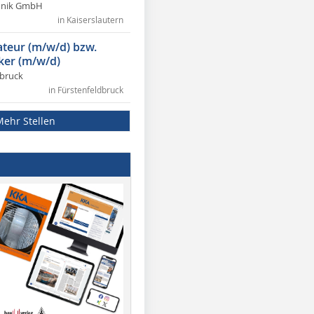
chnik GmbH
in Kaiserslautern
lateur (m/w/d) bzw.
ker (m/w/d)
dbruck
in Fürstenfeldbruck
Mehr Stellen