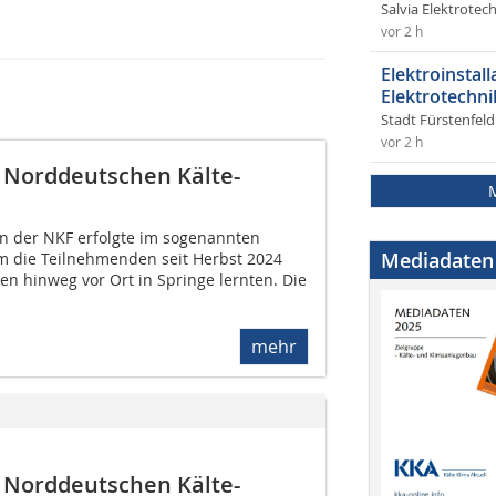
Salvia Elektrote
vor 2 h
Elektroinstal
Elektrotechni
Stadt Fürstenfel
vor 2 h
 Norddeutschen Kälte-
n der NKF erfolgte im sogenannten
Mediadaten
m die Teilnehmenden seit Herbst 2024
n hinweg vor Ort in Springe lernten. Die
mehr
 Norddeutschen Kälte-