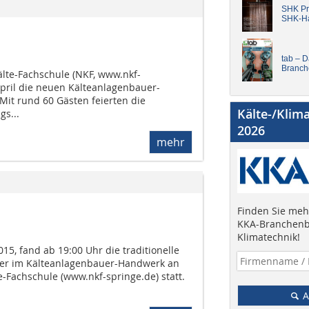
SHK Pro
SHK-H
tab – 
Branch
lte-Fachschule (NKF, www.nkf-
pril die neuen Kälteanlagenbauer-
Mit rund 60 Gästen feierten die
Kälte-/Klim
s...
2026
mehr
Finden Sie mehr
KKA-Branchenb
Klimatechnik!
015, fand ab 19:00 Uhr die traditionelle
ter im Kälteanlagenbauer-Handwerk an
-Fachschule (www.nkf-springe.de) statt.
A