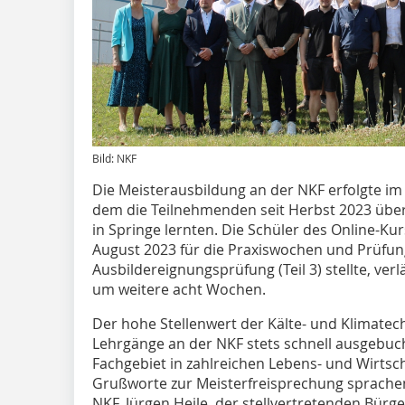
Bild: NKF
Die Meisterausbildung an der NKF erfolgte i
dem die Teilnehmenden seit Herbst 2023 übe
in Springe lernten. Die Schüler des Online-Ku
August 2023 für die Praxiswochen und Prüfung
Ausbildereignungsprüfung (Teil 3) stellte, ver
um weitere acht Wochen.
Der hohe Stellenwert der Kälte- und Klimatechn
Lehrgänge an der NKF stets schnell ausgebucht
Fachgebiet in zahlreichen Lebens- und Wirts
Grußworte zur Meisterfreisprechung sprachen
NKF, Jürgen Heile, der stellvertretenden Bürg