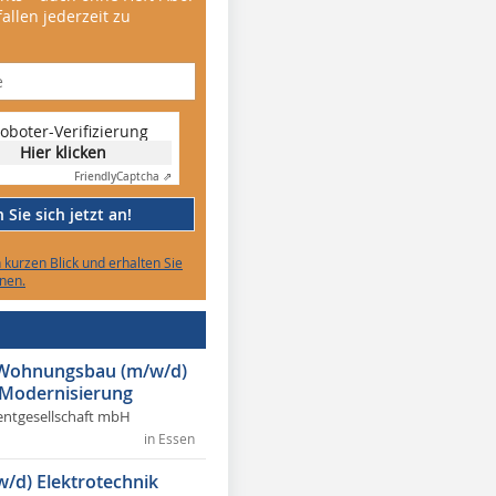
allen jederzeit zu
oboter-Verifizierung
Hier klicken
Friendly
Captcha ⇗
Sie sich jetzt an!
n kurzen Blick und erhalten Sie
nen.
r Wohnungsbau (m/w/d)
 Modernisierung
ntgesellschaft mbH
in Essen
w/d) Elektrotechnik