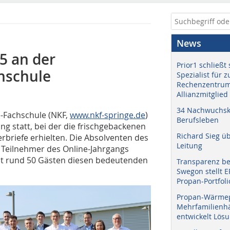
News
5 an der
Prior1 schließt 
hschule
Spezialist für 
Rechenzentrum
Allianzmitglied
34 Nachwuchskr
e-Fachschule (NKF,
www.nkf-springe.de
)
Berufsleben
ung statt, bei der die frischgebackenen
Richard Sieg ü
erbriefe erhielten. Die Absolventen des
Leitung
 Teilnehmer des Online-Jahrgangs
it rund 50 Gästen diesen bedeutenden
Transparenz b
Swegon stellt 
Propan-Portfoli
Propan-Wärme
Mehrfamilienhä
entwickelt Lös