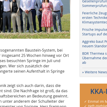
Gesellenprüfun
Sommerprüfung
Feierliche Zeug
ersten Technik
Klimasystemtec
Frische Impuls
Startups auf de
Aggreko baut P
neuem Standort
m sogenannten Baustein-System, bei
BDR Thermea sc
r insgesamt 25 Wochen hinweg vor Ort
Übernahme der 
rses besuchten Springe im Juli und
ab
en. Wer sich zusätzlich der
längerte seinen Aufenthalt in Springe
» Weitere News
ik zeigt sich auch darin, dass die
KKA-
 sind. Die Nachfrage ist groß, da das
chaftsbereichen an Bedeutung gewinnt.
 unter anderem der Schulleiter der
✓ Einmal im M
✓ Heft-Highli
ermeister von Springe, Herr Freimann,