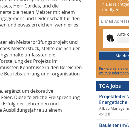
✓ Bei Nichtgef
usses, Herr Cordes, und die
kündigen.
nnerte die neuen Meister mit einem
 Engagement und Leidenschaft für den
hsen und etwas erreichen, wenn er es
Anti-R
er ein Meisterprüfungsprojekt und
hes Meisterstück, stellte die Schüler
ngsinhalte umfassten die
Melden 
Vorstellung des Projekts im
n mussten Kenntnisse in den Bereichen
Riskieren Sie eine
ie Betriebsführung und -organisation
weitere Informatio
TGA Jobs
, ergänzt um dekorative
Projektleite
eier. Diese feierliche Freisprechung
Energetische
n Erfolg der Lehrenden und
Allbau Manageme
e Ausbildungsjahre zu einem
vor 2 h
Bauleiter (m/