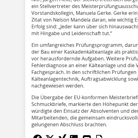
ein Stellvertreter des Meisterprüfungsaussch
Vorstandskollegin, Manuela Gerke. Gerke eri
Zitat von Nelson Mandela daran, wie wichtig
Erfolg sind: „Jeder kann über sich hinauswac
mit Hingabe und Leidenschaft tut.“
Ein umfangreiches Prüfungsprogramm, darunt
der Bau einer Kaskadenkälteanlage als praktisc
vor herausfordernde Aufgaben. Weitere Prüfu
Fehlerdiagnose an einer Kälteanlage und die 
Fachgespräch. In den schriftlichen Prüfunge
Kälteanlagentechnik, Auftragsabwicklung sow
nachgewiesen werden.
Die Übergabe der EU-konformen Meisterbriefe
Schmuckbriefe, markierte den Höhepunkt der F
würdigte den Einsatz der Absolventen und de
Mitarbeitenden, die gemeinsam eindrucksvoll
gelungenen Abschluss brachten.