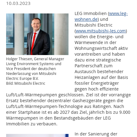
10.03.2023
LEG Immobilien (
www.leg-
wohnen.de
) und
Mitsubishi Electric
(
www.mitsubishi-les.com
)
wollen die Energie- und
Wärmewende in der
Wohnungswirtschaft aktiv
vorantreiben und haben
Holger Thiesen, General Manager
dazu eine strategische
Living Environment Systems und
Partnerschaft zum
Vice President der deutschen
Austausch bestehender
Niederlassung von Mitsubishi
Heizanlagen auf der Basis
Electric Europe B.V.
fossiler Energieträger
Bild: Mitsubishi Electric
gegen hoch effiziente
Luft/Luft-Wärmepumpen geschlossen. Ziel ist der vorrangige
Ersatz bestehender dezentraler Gasheizgeräte gegen die
Luft/Luft-Wärmepumpen-Technologie aus Ratingen. Nach
einer Startphase ist es ab 2027 das Ziel, jährlich bis zu 9.000
Wärmepumpen in den Bestandsgebäuden der LEG
Immobilien zu verbauen.
In der Sanierung der