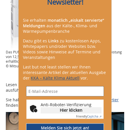
Newsletter!
Sie erhalten
monatlich „eiskalt servierte“
Meldungen
aus der Kälte-, Klima- und
Wärmepumpenbranche
Dazu gibt es
Links
zu kostenlosen Apps,
Whitepapers und/oder Websites bzw.
Videos sowie Hinweise auf Termine und
Das PUMY-Außengerät von Mitsubishi Electric ist mit einer Kälteleistung
von 12,5 bis 15,5 kW und einer Heizleistung von 14,0 bis 17,5 kW
Veranstaltungen
erhältlich.
© Mitsubishi Electric LES
Last but not least stellen wir Ihnen
interessante Artikel der aktuellen Ausgabe
der
KKA – Kälte Klima Aktuell
vor.
Lesen Sie mehr über das PUMY-System mit R32 in der
ausführlichen
Produktvorstellung
.
Sie haben Interesse an einer persönlichen Beratung?
Hier
Anti-Roboter-Verifizierung
finden Sie Ansprechpartner in Ihrer Nähe.
Hier klicken
Friendly
Captcha ⇗
Melden Sie sich jetzt an!