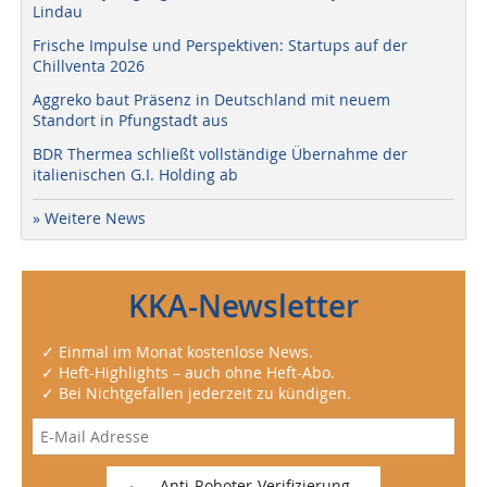
Lindau
Frische Impulse und Perspektiven: Startups auf der
Chillventa 2026
Aggreko baut Präsenz in Deutschland mit neuem
Standort in Pfungstadt aus
BDR Thermea schließt vollständige Übernahme der
italienischen G.I. Holding ab
» Weitere News
KKA-Newsletter
✓ Einmal im Monat kostenlose News.
✓ Heft-Highlights – auch ohne Heft-Abo.
✓ Bei Nichtgefallen jederzeit zu kündigen.
Anti-Roboter-Verifizierung