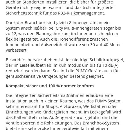
auch an Standorten installieren, die bisher für größere
Geräte nicht geeignet waren – und das trotz integrierter
Sicherheitstechnik für das R32-Risikomanagement.
Dank der Branchbox sind gleich 8 Innengeräte an ein
System anschließbar, bei City Multi-Innengeräten sogar bis
zu 12, was den Planungshorizont im Innenbereich extrem
flexibel gestaltet. Auch die Höhendifferenz zwischen
Inneneinheit und Außeneinheit wurde von 30 auf 40 Meter
verbessert.
Besonders hervorzuheben ist der niedrige Schalldruckpegel,
der im Leiselaufbetrieb im Kühlmodus um bis zu 10 dB(A)
reduziert werden kann. So sind die PUMY-Geräte auch für
geräuschsensitive Umgebungen bestens geeignet.
Kompakt, sicher und 100 % normenkonform
Die integrierten Sicherheitsmaßnahmen erlauben eine
Installation auch in kleinen Räumen, was das PUMY-System
sehr interessant für Shops, Arztpraxen, Werkstätten oder
Einrichtungen wie Kindergärten macht. Im Leckagefall wird
das Kältemittel in das Außengerät zurückgeführt und die
Ventile sperren die Rohrleitungen. Das Branchbox-System
bietet eine sehr große Innengerätevielfalt mit einem