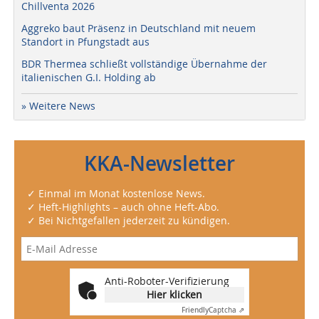
Chillventa 2026
Aggreko baut Präsenz in Deutschland mit neuem
Standort in Pfungstadt aus
BDR Thermea schließt vollständige Übernahme der
italienischen G.I. Holding ab
» Weitere News
KKA-Newsletter
✓ Einmal im Monat kostenlose News.
✓ Heft-Highlights – auch ohne Heft-Abo.
✓ Bei Nichtgefallen jederzeit zu kündigen.
Anti-Roboter-Verifizierung
Hier klicken
Friendly
Captcha ⇗