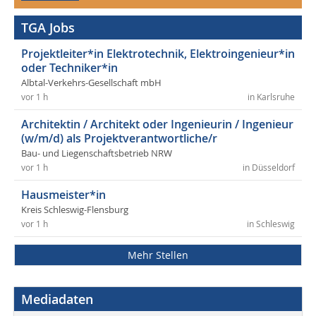
TGA Jobs
Projektleiter*in Elektrotechnik, Elektroingenieur*in
oder Techniker*in
Albtal-Verkehrs-Gesellschaft mbH
vor 1 h
in Karlsruhe
Architektin / Architekt oder Ingenieurin / Ingenieur
(w/m/d) als Projektverantwortliche/r
Bau- und Liegenschaftsbetrieb NRW
vor 1 h
in Düsseldorf
Hausmeister*in
Kreis Schleswig-Flensburg
vor 1 h
in Schleswig
Mehr Stellen
Mediadaten