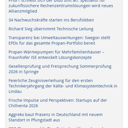
Prior1 schließt sich der bluu unit an: Spezialist für
zukunftssichere Rechenzentrumslösungen wird neues
Allianzmitglied
34 Nachwuchskräfte starten ins Berufsleben
Richard Sieg übernimmt Technische Leitung
Transparenz bei Umweltauswirkungen: Swegon stellt
EPDs für das gesamte Propan-Portfolio bereit
Propan-Wärmepumpen für Mehrfamilienhäuser –
Fraunhofer ISE entwickelt Lösungskonzepte
Gesellenprüfung und Freisprechung Sommerprüfung
2026 in Springe
Feierliche Zeugnisverleihung für den ersten
Technikerjahrgang der Kälte- und Klimasystemtechnik in
Lindau
Frische Impulse und Perspektiven: Startups auf der
Chillventa 2026
Aggreko baut Präsenz in Deutschland mit neuem
Standort in Pfungstadt aus