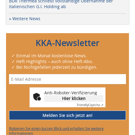
BDR Thermea schließt vollständige Übernahme der
italienischen G.I. Holding ab
» Weitere News
KKA-Newsletter
✓ Einmal im Monat kostenlose News.
✓ Heft-Highlights – auch ohne Heft-Abo.
✓ Bei Nichtgefallen jederzeit zu kündigen.
Anti-Roboter-Verifizierung
Hier klicken
Friendly
Captcha ⇗
Melden Sie sich jetzt an!
Riskieren Sie einen kurzen Blick und erhalten Sie weitere
Informationen.