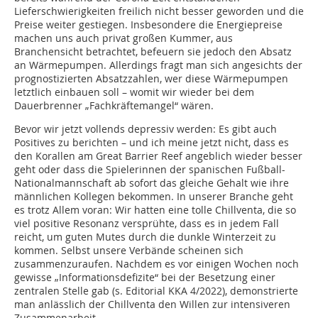
Lieferschwierigkeiten freilich nicht besser geworden und die
Preise weiter gestiegen. Insbesondere die Energiepreise
machen uns auch privat großen Kummer, aus
Branchensicht betrachtet, befeuern sie jedoch den Absatz
an Wärmepumpen. Allerdings fragt man sich angesichts der
prognostizierten Absatzzahlen, wer diese Wärmepumpen
letztlich einbauen soll – womit wir wieder bei dem
Dauerbrenner „Fachkräftemangel“ wären.
Bevor wir jetzt vollends depressiv werden: Es gibt auch
Positives zu berichten – und ich meine jetzt nicht, dass es
den Korallen am Great Barrier Reef angeblich wieder besser
geht oder dass die Spielerinnen der spanischen Fußball-
Nationalmannschaft ab sofort das gleiche Gehalt wie ihre
männlichen Kollegen bekommen. In unserer Branche geht
es trotz Allem voran: Wir hatten eine tolle Chillventa, die so
viel positive Resonanz versprühte, dass es in jedem Fall
reicht, um guten Mutes durch die dunkle Winterzeit zu
kommen. Selbst unsere Verbände scheinen sich
zusammenzuraufen. Nachdem es vor einigen Wochen noch
gewisse „Informationsdefizite“ bei der Besetzung einer
zentralen Stelle gab (s. Editorial KKA 4/2022), demonstrierte
man anlässlich der Chillventa den Willen zur intensiveren
Zusammenarbeit.