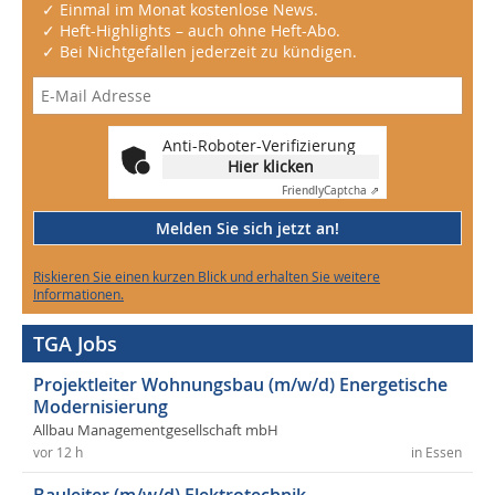
✓ Einmal im Monat kostenlose News.
✓ Heft-Highlights – auch ohne Heft-Abo.
✓ Bei Nichtgefallen jederzeit zu kündigen.
Anti-Roboter-Verifizierung
Hier klicken
Friendly
Captcha ⇗
Melden Sie sich jetzt an!
Riskieren Sie einen kurzen Blick und erhalten Sie weitere
Informationen.
TGA Jobs
Projektleiter Wohnungsbau (m/w/d) Energetische
Modernisierung
Allbau Managementgesellschaft mbH
vor 12 h
in Essen