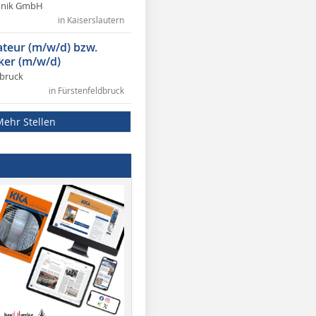
chnik GmbH
in Kaiserslautern
lateur (m/w/d) bzw.
ker (m/w/d)
dbruck
in Fürstenfeldbruck
Mehr Stellen