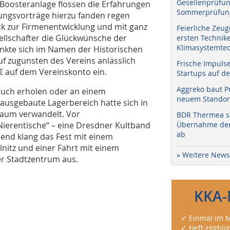
Gesellenprüfun
 Boosteranlage flossen die Erfahrungen
Sommerprüfung
rungsvorträge hierzu fanden regen
k zur Firmenentwicklung und mit ganz
Feierliche Zeug
lschafter die Glückwünsche der
ersten Technik
Klimasystemtec
nkte sich im Namen der Historischen
uf zugunsten des Vereins anlässlich
Frische Impuls
7000 € auf dem Vereinskonto ein.
Startups auf de
Aggreko baut P
auch erholen oder an einem
neuem Standort
ausgebaute Lagerbereich hatte sich in
traum verwandelt. Vor
BDR Thermea sc
Nierentische“ – eine Dresdner Kultband
Übernahme der 
ab
end klang das Fest mit einem
nitz und einer Fahrt mit einem
» Weitere News
r Stadtzentrum aus.
KKA-
✓ Einmal im M
✓ Heft-Highli