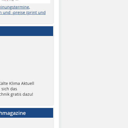
einungstermine,
 und -preise (print und
älte Klima Aktuell
 sich das
chnik gratis dazu!
chmagazine