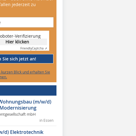
allen jederzeit zu
oboter-Verifizierung
Hier klicken
Friendly
Captcha ⇗
Sie sich jetzt an!
n kurzen Blick und erhalten Sie
nen.
r Wohnungsbau (m/w/d)
 Modernisierung
ntgesellschaft mbH
in Essen
w/d) Elektrotechnik