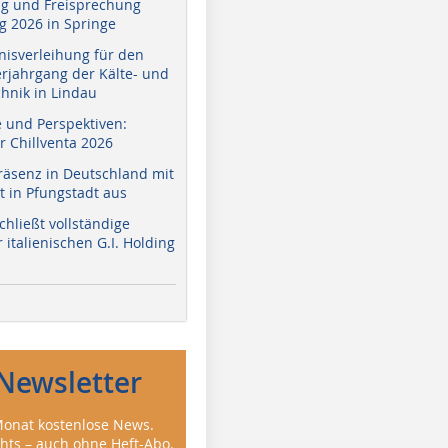
g und Freisprechung
 2026 in Springe
nisverleihung für den
erjahrgang der Kälte- und
hnik in Lindau
e und Perspektiven:
r Chillventa 2026
räsenz in Deutschland mit
 in Pfungstadt aus
hließt vollständige
italienischen G.I. Holding
Newsletter
onat kostenlose News.
ghts – auch ohne Heft-Abo.