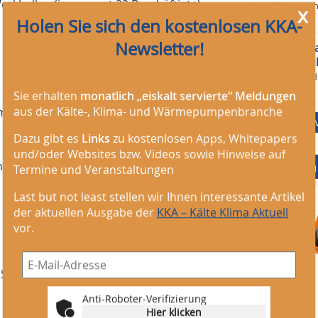
erkhallen (insgesamt 22 Beschäftigte)
Salvia Elektrote
x
vor 35 Min.
Holen Sie sich den kostenlosen KKA-
Newsletter!
Elektroinstal
Elektrotechni
Stadt Fürstenfel
vor 35 Min.
Sie erhalten
monatlich „eiskalt servierte“ Meldungen
aus der Kälte-, Klima- und Wärmepumpenbranche
ompakt-Schraubenverdichter
Dazu gibt es
Links
zu kostenlosen Apps, Whitepapers
und/oder Websites bzw. Videos sowie Hinweise auf
nf Beschäftigten
Mediadaten
Termine und Veranstaltungen
Last but not least stellen wir Ihnen interessante Artikel
der aktuellen Ausgabe der
KKA – Kälte Klima Aktuell
vor.
m September wird erstmals die
Anti-Roboter-Verifizierung
Hier klicken