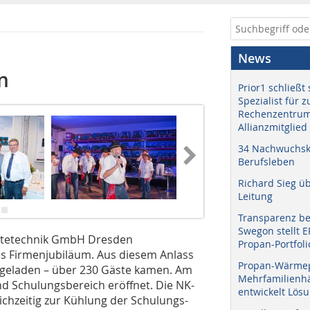
News
n
Prior1 schließt 
Spezialist für 
Rechenzentrum
Allianzmitglied
34 Nachwuchskr
Berufsleben
Richard Sieg ü
Leitung
Transparenz b
Swegon stellt 
ältetechnik GmbH Dresden
Propan-Portfoli
ges Firmenjubiläum. Aus diesem Anlass
Propan-Wärme
ngeladen – über 230 Gäste kamen. Am
Mehrfamilienhä
nd Schulungsbereich eröffnet. Die NK-
entwickelt Lös
chzeitig zur Kühlung der Schulungs-