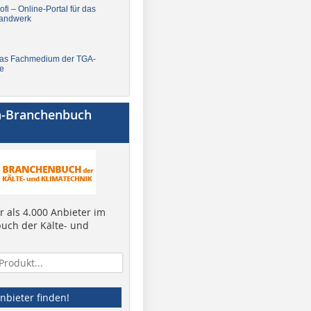
fi – Online-Portal für das
andwerk
Das Fachmedium der TGA-
e
a-Branchenbuch
 als 4.000 Anbieter im
uch der Kälte- und
nbieter finden!