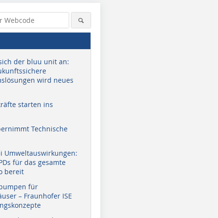
sich der bluu unit an:
zukunftssichere
slösungen wird neues
äfte starten ins
bernimmt Technische
ei Umweltauswirkungen:
EPDs für das gesamte
o bereit
pumpen für
user – Fraunhofer ISE
ungskonzepte