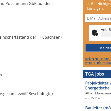
und Poschmann GbR auf der
✓ Bei Nichtgef
kündigen.
Anti-R
einschaftsstand der IHK Sachsen)
Melden 
Riskieren Sie eine
weitere Informatio
TGA Jobs
en
Projektleite
Energetische
sgesamt zwölf Beschäftigte)
Allbau Manageme
vor 35 Min.
Bauleiter (m/