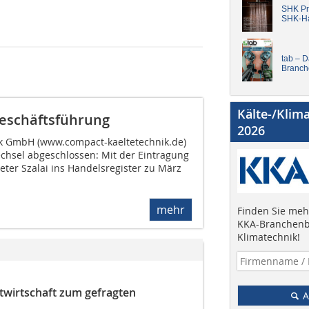
SHK Pro
SHK-H
tab – 
Branch
Kälte-/Klim
Geschäftsführung
2026
ik GmbH (www.compact-kaeltetechnik.de)
chsel abgeschlossen: Mit der Eintragung
ter Szalai ins Handelsregister zu März
mehr
Finden Sie mehr
KKA-Branchenb
Klimatechnik!
ktwirtschaft zum gefragten
A