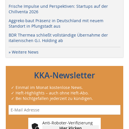
Frische Impulse und Perspektiven: Startups auf der
Chillventa 2026
Aggreko baut Präsenz in Deutschland mit neuem
Standort in Pfungstadt aus
BDR Thermea schließt vollständige Übernahme der
italienischen G.I. Holding ab
» Weitere News
KKA-Newsletter
✓ Einmal im Monat kostenlose News.
✓ Heft-Highlights – auch ohne Heft-Abo.
✓ Bei Nichtgefallen jederzeit zu kündigen.
Anti-Roboter-Verifizierung
Hier klicken