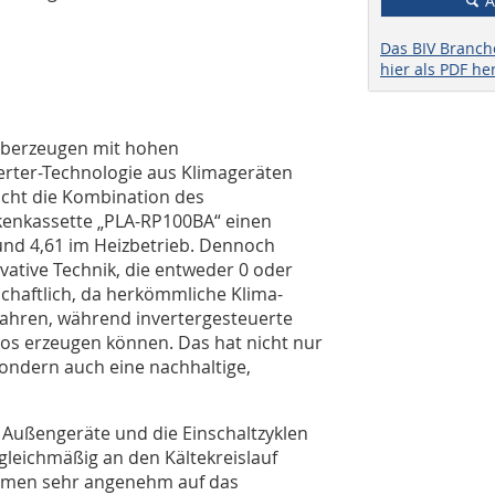
A
Das BIV Branc
hier als PDF he
 überzeugen mit hohen
erter-Technologie aus Klimageräten
cht die Kombination des
enkassette „PLA-RP100BA“ einen
und 4,61 im Heizbetrieb. Dennoch
vative Technik, die entweder 0 oder
tschaftlich, da herkömmliche Klima-
fahren, während invertergesteuerte
los erzeugen können. Das hat nicht nur
ondern auch eine nachhaltige,
er Außengeräte und die Einschaltzyklen
gleichmäßig an den Kältekreislauf
äumen sehr angenehm auf das