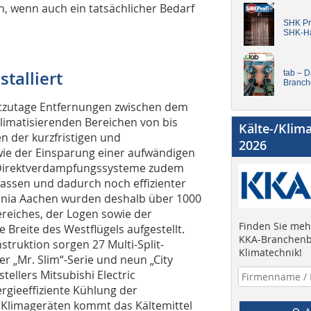
 wenn auch ein tatsächlicher Bedarf
SHK Pro
SHK-H
talliert
tab – 
Branch
tzutage Entfernungen zwischen dem
limatisierenden Bereichen von bis
Kälte-/Klim
 der kurzfristigen und
2026
wie der Einsparung einer aufwändigen
n Direktverdampfungssysteme zudem
n lassen und dadurch noch effizienter
annia Aachen wurden deshalb über 1000
ereiches, der Logen sowie der
Finden Sie mehr
Breite des Westflügels aufgestellt.
KKA-Branchenb
truktion sorgen 27 Multi-Split-
Klimatechnik!
r „Mr. Slim“-Serie und neun „City
ellers Mitsubishi Electric
nergieeffiziente Kühlung der
n Klimageräten kommt das Kältemittel