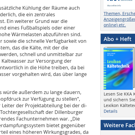
usätzliche Kühlung der Räume auch
Themen, Ersch
rlich, die ein zentrales
Anzeigengrößen
st. Ein weiterer Grund war die
online) etc.
d eines Fußballspiels oder einer
g hohe Wärmelasten abzuführen sind.
Abo + Heft
 sowie die schnelle Verfügbarkeit von
tem, das die Kälte, mit der die
werden, schnell und unmittelbar zur
n Kaltwasser zur Versorgung der
twortlich in die Höhe treiben, da bei
ser vorgehalten wird, das über lange
ems würde außerdem zu lange dauern,
Lesen Sie KKA K
pfdruck zur Verfügung zu stellen“,
und sichern Sie
 Leiter der Projektabteilung bei der di-
Lexikon Kältete
Details
Tochtergesellschaft der Dillenburger
endes Fachunternehmen war. „Die
Weitere Fa
tverdampfungssystem bietet gegenüber
teil eines höheren Wirkungsgrades, da