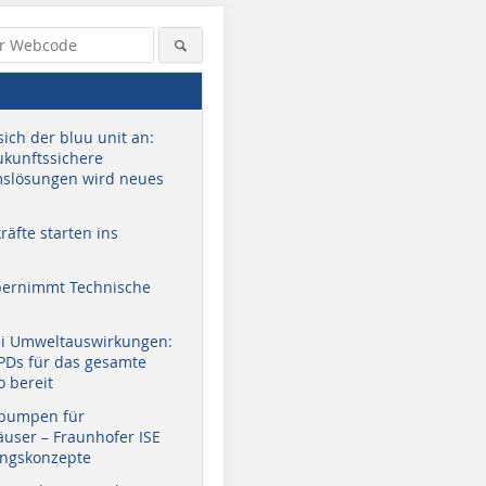
sich der bluu unit an:
zukunftssichere
slösungen wird neues
äfte starten ins
bernimmt Technische
ei Umweltauswirkungen:
EPDs für das gesamte
o bereit
pumpen für
user – Fraunhofer ISE
ungskonzepte