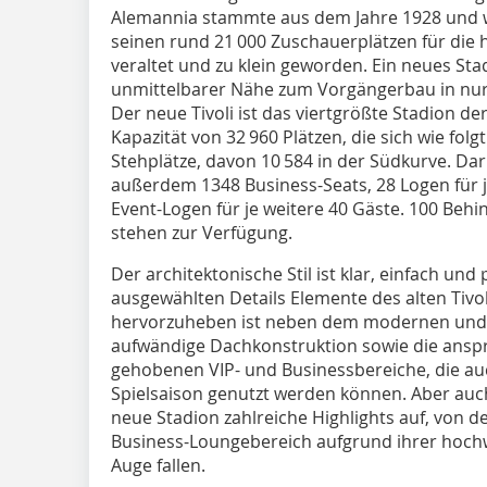
Alemannia stammte aus dem Jahre 1928 und 
seinen rund 21 000 Zuschauerplätzen für die 
veraltet und zu klein geworden. Ein neues Sta
unmittelbarer Nähe zum Vorgängerbau in nur 
Der neue Tivoli ist das viertgrößte Stadion de
Kapazität von 32 960 Plätzen, die sich wie fol
Stehplätze, davon 10 584 in der Südkurve. Darü
außerdem 1348 Business-Seats, 28 Logen für j
Event-Logen für je weitere 40 Gäste. 100 Behi
stehen zur Verfügung.
Der architektonische Stil ist klar, einfach und 
ausgewählten Details Elemente des alten Tivol
hervorzuheben ist neben dem modernen und in
aufwändige Dachkonstruktion sowie die anspr
gehobenen VIP- und Businessbereiche, die au
Spielsaison genutzt werden können. Aber auc
neue Stadion zahlreiche Highlights auf, von d
Business-Lounge­bereich aufgrund ihrer hoch
Auge fallen.