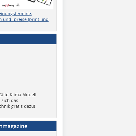
einungstermine,
 und -preise (print und
älte Klima Aktuell
 sich das
chnik gratis dazu!
chmagazine