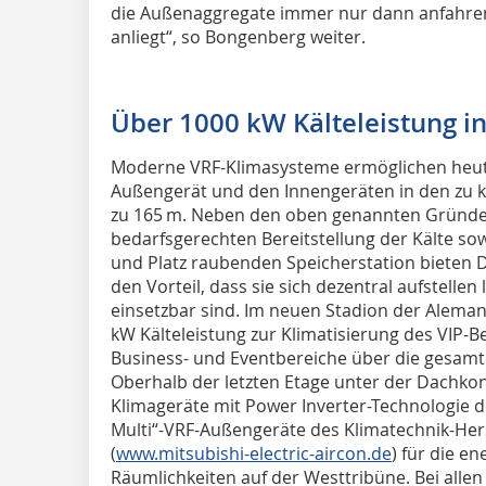
die Außenaggregate immer nur dann anfahren,
anliegt“, so Bongenberg weiter.
Über 1000 kW Kälteleistung ins
Moderne VRF-Klimasysteme ermöglichen heu
Außengerät und den Innengeräten in den zu k
zu 165 m. Neben den oben genannten Gründen
bedarfsgerechten Bereitstellung der Kälte so
und Platz raubenden Speicherstation biete
den Vorteil, dass sie sich dezentral aufstelle
einsetzbar sind. Im neuen Stadion der Alem
kW Kälteleistung zur Klimatisierung des VIP-B
Business- und Eventbereiche über die gesamte 
Oberhalb der letzten Etage unter der Dachkons
Klimageräte mit Power Inverter-Technologie de
Multi“-VRF-Außengeräte des Klimatechnik-Herst
(
www.mitsubishi-electric-aircon.de
) für die e
Räumlichkeiten auf der Westtribüne. Bei alle