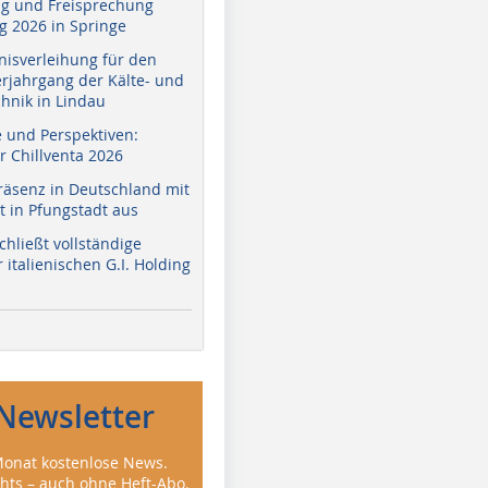
g und Freisprechung
 2026 in Springe
nisverleihung für den
erjahrgang der Kälte- und
hnik in Lindau
e und Perspektiven:
r Chillventa 2026
räsenz in Deutschland mit
 in Pfungstadt aus
hließt vollständige
italienischen G.I. Holding
Newsletter
onat kostenlose News.
ghts – auch ohne Heft-Abo.