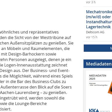
vor 3 h
Mechatroniker
(m/w/d) oder
Instandhaltun
Lagertechnik
wöhnliches und repräsentatives
Delticom AG
en die Sicht von der Westtribüne auf
vor 15 h
ichen Außensitzplätzen zu genießen. Sie
te an Möbeln und Raumelementen, die
, mit Design-Barhockern sowie
 zehn Personen ausgelegt, denen je ein
Mediadaten
Die Logen-Innenausstattung zeichnet
esign aus. Der Business- und Event-
s die Möglichkeit, während eines Spiels
er in die Bar des Business-Clubs zu
Außenterrasse den Blick auf die Soers
s Aachen-Laurensberg – zu genießen.
ingetrübt wird, werden sowohl die
owie die Lounge-Bereiche
isiert.