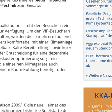
Gesellenprüfun
-Technik zum Einsatz.
Sommerprüfung
Feierliche Zeug
ersten Technik
Klimasystemtec
allstadions steht den Besuchern ein
ur Verfügung. Um den VIP-Besuchern
Frische Impuls
Startups auf de
alten, wurden diese mehrere tausend
rs komfortabel mit einer Klimaanlage
Aggreko baut P
elbare Kälte-Bereitstellung sowie kurze
neuem Standort
 der Entscheidung für eine dezentrale
BDR Thermea sc
bskostenoptimierung sorgt ein
Übernahme der 
die einzelnen Klimageräte auch
ab
n einem Raum Kühlung benötigt oder
» Weitere News
KKA-
r Saison 2009/10 die neue Heimat des
✓ Einmal im M
leichnamige bisherige Spielstätte der
✓ Heft-Highli