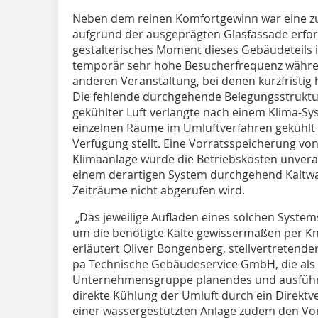
Neben dem reinen Komfortgewinn war eine z
aufgrund der ausgeprägten Glasfassade erforde
gestalterisches Moment dieses Gebäudeteils i
temporär sehr hohe Besucherfrequenz währen
anderen Veranstaltung, bei denen kurzfristi
Die fehlende durchgehende Belegungsstruktur
gekühlter Luft verlangte nach einem Klima-Sys
einzelnen Räume im Umluftverfahren gekühlt 
Verfügung stellt. Eine Vorratsspeicherung vo
Klimaanlage würde die Betriebskosten unveran
einem derartigen System durchgehend Kaltwas
Zeiträume nicht abgerufen wird.
„Das jeweilige Aufladen eines solchen Sys­t
um die benötigte Kälte gewissermaßen per Kno
erläutert Oliver Bongenberg, stellvertretender
pa Technische Gebäudeservice GmbH, die als 
Unternehmensgruppe planendes und ausführ
direkte Kühlung der Umluft durch ein Direk
einer wassergestützten Anlage zudem den Vor