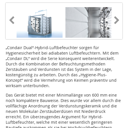
„Condair Dual“-Hybrid-Luftbe­feuchter sorgen für
Hygienesicherheit bei adiabaten Luftbefeuchtern. Mit dem
„Cond­air DL“ wird die Serie konsequent weiterentwickelt.
Durch die Kom­bination der Befeuchtungsmethoden
Zerstäuben und Verdunsten ist das System in der Lage,
kostengünstig zu arbeiten. Durch das „Hygiene-Plus-
Konzept“ wird die Vermehrung von Keimen präventiv und
wirksam unterbunden.
Das Gerät bietet mit einer Minimallänge von 600 mm eine
noch kompaktere Bauweise. Dies wurde vor allem durch die
vollflächige Anordnung der Verdunstungs­keramik und die
neuen Molekular-Zerstäuberdüsen mit Niederdruck
erreicht. Ein überzeugendes Argument für Hybrid-
Luftbefeuchter, welche mit einer wesentlich geringeren
Bautiefe auskommen als sie bei Hochdruckbefeuchtern