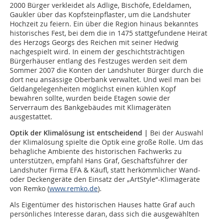
2000 Bürger verkleidet als Adlige, Bischöfe, Edeldamen,
Gaukler über das Kopfsteinpflaster, um die Landshuter
Hochzeit zu feiern. Ein über die Region hinaus bekanntes
historisches Fest, bei dem die in 1475 stattgefundene Heirat
des Herzogs Georgs des Reichen mit seiner Hedwig
nachgespielt wird. In einem der geschichtsträchtigen
Bürgerhäuser entlang des Festzuges werden seit dem
Sommer 2007 die Konten der Landshuter Bürger durch die
dort neu ansässige Oberbank verwaltet. Und weil man bei
Geldangelegenheiten möglichst einen kühlen Kopf
bewahren sollte, wurden beide Etagen sowie der
Serverraum des Bankgebäudes mit Klimageräten
ausgestattet.
Optik der Klimalösung ist entscheidend |
Bei der Auswahl
der Klimalösung spielte die Optik eine große Rolle. Um das
behagliche Ambiente des historischen Fachwerks zu
unterstützen, empfahl Hans Graf, Geschäftsführer der
Landshuter Firma EFA & Käufl, statt herkömmlicher Wand-
oder Deckengeräte den Einsatz der „ArtStyle“-Klimageräte
von Remko (
www.remko.de
).
Als Eigentümer des historischen Hauses hatte Graf auch
persönliches Interesse daran, dass sich die ausgewählten