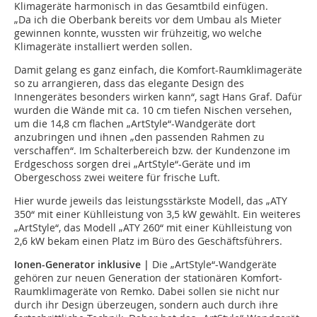
Klimageräte harmonisch in das Gesamtbild einfügen.
„Da ich die Oberbank bereits vor dem Umbau als Mieter
gewinnen konnte, wussten wir frühzeitig, wo welche
Klimageräte installiert werden sollen.
Damit gelang es ganz einfach, die Komfort-Raumklimageräte
so zu arrangieren, dass das elegante Design des
Innengerätes besonders wirken kann“, sagt Hans Graf. Dafür
wurden die Wände mit ca. 10 cm tiefen Nischen versehen,
um die 14,8 cm flachen „ArtStyle“-Wandgeräte dort
anzubringen und ihnen „den passenden Rahmen zu
verschaffen“. Im Schalterbereich bzw. der Kundenzone im
Erdgeschoss sorgen drei „ArtStyle“-Geräte und im
Obergeschoss zwei weitere für frische Luft.
Hier wurde jeweils das leistungsstärkste Modell, das „ATY
350“ mit einer Kühlleistung von 3,5 kW gewählt. Ein weiteres
„ArtStyle“, das Modell „ATY 260“ mit einer Kühlleistung von
2,6 kW bekam einen Platz im Büro des Geschäftsführers.
Ionen-Generator inklusive |
Die „ArtStyle“-Wandgeräte
gehören zur neuen Generation der stationären Komfort-
Raumklimageräte von Remko. Dabei sollen sie nicht nur
durch ihr Design überzeugen, sondern auch durch ihre