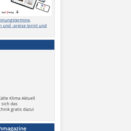
einungstermine,
 und -preise (print und
älte Klima Aktuell
 sich das
chnik gratis dazu!
chmagazine