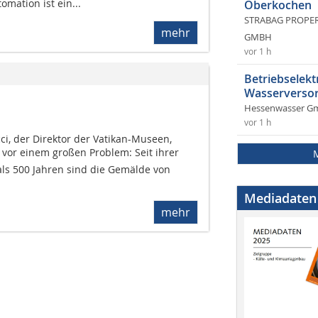
mation ist ein...
Oberkochen
STRABAG PROPERT
mehr
GMBH
vor 1 h
Betriebselekt
Wasserversor
Hessenwasser G
vor 1 h
ci, der Direktor der Vatikan-Museen,
 vor einem großen Problem: Seit ihrer
als 500 Jahren sind die Gemälde von
Mediadaten
mehr