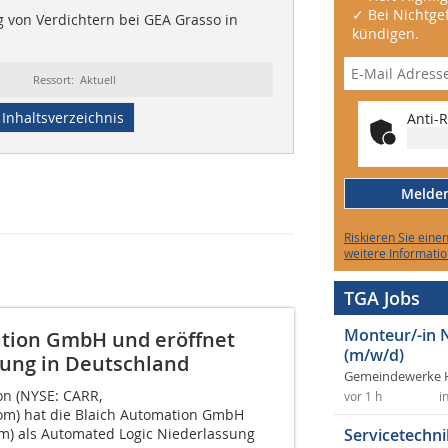
✓ Bei Nichtgef
ng von Verdichtern bei GEA Grasso in
kündigen.
Ressort: Aktuell
Inhaltsverzeichnis
Anti-R
Melden 
Riskieren Sie eine
weitere Informatio
TGA Jobs
Monteur/-in 
ation GmbH und eröffnet
(m/w/d)
sung in Deutschland
Gemeindewerke 
on (NYSE: CARR,
vor 1 h
i
om) hat die Blaich Automation GmbH
m) als Automated Logic Niederlassung
Servicetechni