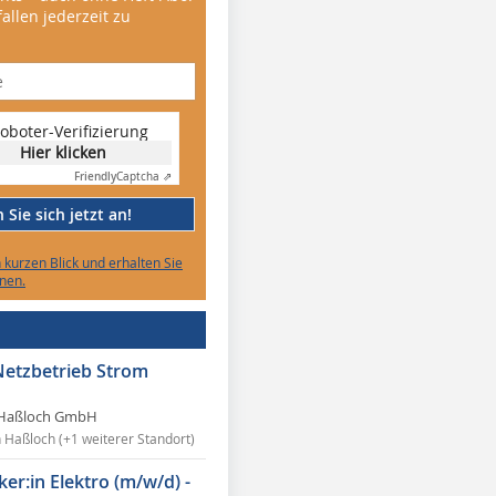
allen jederzeit zu
oboter-Verifizierung
Hier klicken
Friendly
Captcha ⇗
Sie sich jetzt an!
n kurzen Blick und erhalten Sie
nen.
Netzbetrieb Strom
Haßloch GmbH
n Haßloch (+1 weiterer Standort)
ker:in Elektro (m/w/d) -