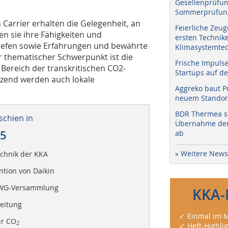
Gesellenprüfun
Sommerprüfung
Carrier erhalten die Gelegenheit, an
Feierliche Zeug
n sie ihre Fähigkeiten und
ersten Technik
iefen sowie Erfahrungen und bewährte
Klimasystemtec
 thematischer Schwerpunkt ist die
Frische Impuls
 Bereich der transkritischen CO2-
Startups auf de
nzend werden auch lokale
Aggreko baut P
neuem Standort
BDR Thermea sc
schien in
Übernahme der 
15
ab
» Weitere News
chnik der KKA
ntion von Daikin
ÜWG-Versammlung
KKA-
eitung
✓ Einmal im M
ür CO
2
✓ Heft-Highli