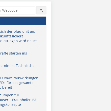
sich der bluu unit an:
zukunftssichere
slösungen wird neues
äfte starten ins
bernimmt Technische
ei Umweltauswirkungen:
EPDs für das gesamte
o bereit
pumpen für
user – Fraunhofer ISE
ungskonzepte