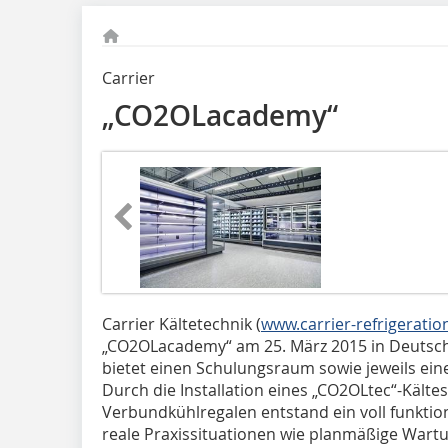
Carrier
„CO2OLacademy“
Carrier Kältetechnik (
www.carrier-refrigerati
„CO2OL­academy“ am 25. März 2015 in Deutsch
bietet einen Schulungsraum sowie jeweils ei
Durch die Installation eines „CO2OLtec“-Kält
Verbundkühlregalen entstand ein voll funktio
reale Praxissituationen wie planmäßige Wart