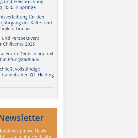
g und Freisprechung
 2026 in Springe
nisverleihung für den
erjahrgang der Kälte- und
hnik in Lindau
e und Perspektiven:
r Chillventa 2026
räsenz in Deutschland mit
 in Pfungstadt aus
hließt vollständige
italienischen G.I. Holding
Newsletter
onat kostenlose News.
ghts – auch ohne Heft-Abo.