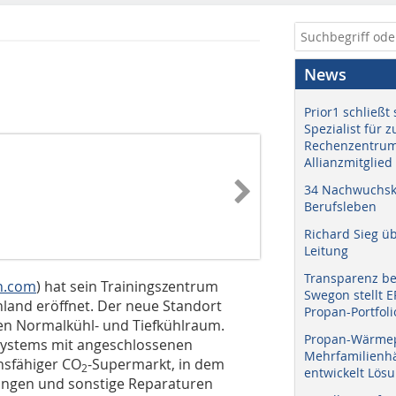
News
Prior1 schließt 
Spezialist für 
Rechenzentrum
Allianzmitglied
34 Nachwuchskr
Berufsleben
Richard Sieg ü
Leitung
Transparenz b
on.com
) hat sein Trainingszentrum
Swegon stellt 
land eröffnet. Der neue Standort
Propan-Portfoli
nen Normalkühl- und Tiefkühlraum.
Propan-Wärme
esystems mit angeschlossenen
Mehrfamilienhä
nsfähiger CO
-Supermarkt, in dem
2
entwickelt Lös
ungen und sonstige Reparaturen