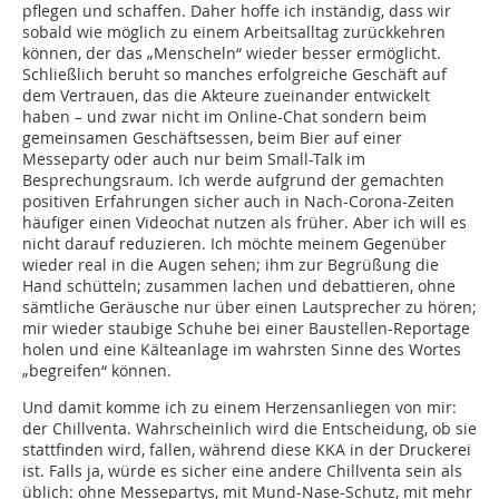
pflegen und schaffen. Daher hoffe ich inständig, dass wir
sobald wie möglich zu einem Arbeitsalltag zurückkehren
können, der das „Menscheln“ wieder besser ermöglicht.
Schließlich beruht so manches erfolgreiche Geschäft auf
dem Vertrauen, das die Akteure zueinander entwickelt
haben – und zwar nicht im Online-Chat sondern beim
gemeinsamen Geschäftsessen, beim Bier auf einer
Messeparty oder auch nur beim Small-Talk im
Besprechungsraum. Ich werde aufgrund der gemachten
positiven Erfahrungen sicher auch in Nach-Corona-Zeiten
häufiger einen Videochat nutzen als früher. Aber ich will es
nicht darauf reduzieren. Ich möchte meinem Gegenüber
wieder real in die Augen sehen; ihm zur Begrüßung die
Hand schütteln; zusammen lachen und debattieren, ohne
sämtliche Geräusche nur über einen Lautsprecher zu hören;
mir wieder staubige Schuhe bei einer Baustellen-Reportage
holen und eine Kälteanlage im wahrsten Sinne des Wortes
„begreifen“ können.
Und damit komme ich zu einem Herzensanliegen von mir:
der Chillventa. Wahrscheinlich wird die Entscheidung, ob sie
stattfinden wird, fallen, während diese KKA in der Druckerei
ist. Falls ja, würde es sicher eine andere Chillventa sein als
üblich: ohne Messepartys, mit Mund-Nase-Schutz, mit mehr