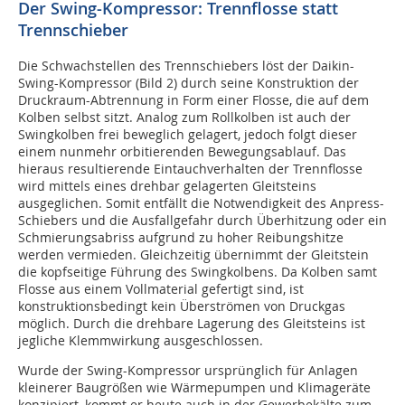
Der Swing-Kompressor: Trennflosse statt
Trennschieber
Die Schwachstellen des Trennschiebers löst der Daikin-
Swing-Kompressor (Bild 2) durch seine Konstruktion der
Druckraum-Abtrennung in Form einer Flosse, die auf dem
Kolben selbst sitzt. Analog zum Rollkolben ist auch der
Swingkolben frei beweglich gelagert, jedoch folgt dieser
einem nunmehr orbitierenden Bewegungsablauf. Das
hieraus resultierende Eintauchverhalten der Trennflosse
wird mittels eines drehbar gelagerten Gleitsteins
ausgeglichen. Somit entfällt die Notwendigkeit des Anpress-
Schiebers und die Ausfallgefahr durch Überhitzung oder ein
Schmierungsabriss aufgrund zu hoher Reibungshitze
werden vermieden. Gleichzeitig übernimmt der Gleitstein
die kopfseitige Führung des Swingkolbens. Da Kolben samt
Flosse aus einem Vollmaterial gefertigt sind, ist
konstruktionsbedingt kein Überströmen von Druckgas
möglich. Durch die drehbare Lagerung des Gleitsteins ist
jegliche Klemmwirkung ausgeschlossen.
Wurde der Swing-Kompressor ursprünglich für Anlagen
kleinerer Baugrößen wie Wärmepumpen und Klimageräte
konzipiert, kommt er heute auch in der Gewerbekälte zum