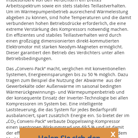
Arbeitsspektrum sowie ein stets stabiles Teillastverhalten.
Um im Wärmepumpenbetrieb ausreichend Wärmeleistung
abgeben zu können, sind hohe Temperaturen und die damit
verbundenen hohen Betriebsdrücke erforderlich, die eine
extreme Verstärkung des Kompressors notwendig machen.
Ein effizientes und stabiles Teillastverhalten wird durch
einen großzügig dimensionierten direkt-kommutierten
Elektromotor mit starken Neodym-Magneten ermöglicht.
Dieser garantiert den Betrieb des Verdichters unter allen
Betriebsbedingungen.
Das „Conveni-Pack“ macht, verglichen mit konventionellen
Systemen, Energieeinsparungen bis zu 50 % möglich. Dazu
tragen zum Beispiel die Nutzung der Abwärme aus der
Gewerbekälte oder Außenwärme im saisonal bedingten
Wärmerückgewinnungs- und Wärmepumpenbetrieb und
der konsequente Einsatz der Inverter-Technologie bei allen
Kompressoren im System bei. Eine intelligente
Laststeuerung, die das System für jedes Bedarfsprofil
ausbalanciert, spart zusätzlich Energie ein. So bietet der im
„CO
Conveni-Pack“ verbaute Doppelswing-Kompressor
2
einen isentropen Wirkungsgrad von 69,5 % und ist damit
x
der effizienteste hermetische CO
-Verdichter, der auf dem
2