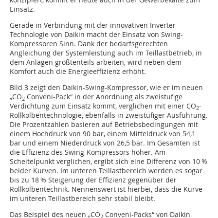
Einsatz.
Gerade in Verbindung mit der innovativen Inverter-
Technologie von Daikin macht der Einsatz von Swing-
Kompressoren Sinn. Dank der bedarfsgerechten
Angleichung der Systemleistung auch im Teillastbetrieb, in
dem Anlagen größtenteils arbeiten, wird neben dem
Komfort auch die Energieeffizienz erhöht.
Bild 3 zeigt den Daikin-Swing-Kompressor, wie er im neuen
„CO
Conveni-Pack“ in der Anordnung als zweistufige
2
Verdichtung zum Einsatz kommt, verglichen mit einer CO
-
2
Rollkolbentechnologie, ebenfalls in zweistufiger Ausführung.
Die Prozentzahlen basieren auf Betriebsbedingungen mit
einem Hochdruck von 90 bar, einem Mitteldruck von 54,1
bar und einem Niederdruck von 26,5 bar. Im Gesamten ist
die Effizienz des Swing-Kompressors höher. Am
Scheitelpunkt verglichen, ergibt sich eine Differenz von 10 %
beider Kurven. Im unteren Teillastbereich werden es sogar
bis zu 18 % Steigerung der Effizienz gegenüber der
Rollkolbentechnik. Nennenswert ist hierbei, dass die Kurve
im unteren Teillastbereich sehr stabil bleibt.
Das Beispiel des neuen „CO
Conveni-Packs“ von Daikin
2