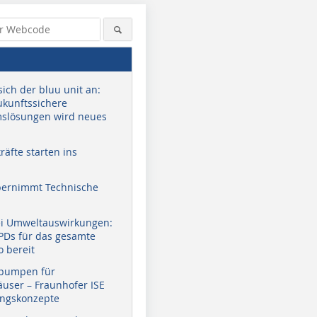
sich der bluu unit an:
zukunftssichere
slösungen wird neues
äfte starten ins
bernimmt Technische
ei Umweltauswirkungen:
EPDs für das gesamte
o bereit
pumpen für
user – Fraunhofer ISE
ungskonzepte