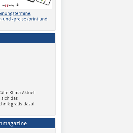
einungstermine,
 und -preise (print und
älte Klima Aktuell
 sich das
chnik gratis dazu!
chmagazine