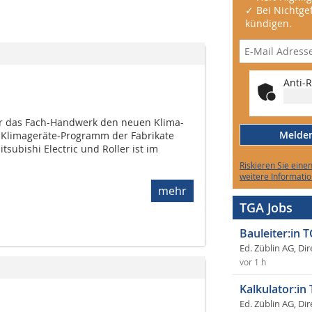
✓ Bei Nichtgef
kündigen.
Anti-R
für das Fach-Handwerk den neuen Klima-
Melden 
s Klimageräte-Programm der Fabrikate
itsubishi Electric und Roller ist im
Riskieren Sie eine
weitere Informatio
mehr
TGA Jobs
Bauleiter:in 
Ed. Züblin AG, Dir
vor 1 h
Kalkulator:in
Ed. Züblin AG, Dir