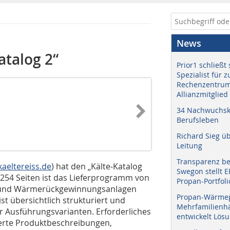
News
atalog 2“
Prior1 schließt 
Spezialist für 
Rechenzentrum
Allianzmitglied
34 Nachwuchskr
Berufsleben
Richard Sieg ü
Leitung
Transparenz b
aeltereiss.de
) hat den „Kälte-Katalog
Swegon stellt 
f 254 Seiten ist das Lieferprogramm von
Propan-Portfoli
n und Wärmerückgewinnungsanlagen
Propan-Wärme
st übersichtlich strukturiert und
Mehrfamilienhä
r Ausführungsvarianten. Erforderliches
entwickelt Lös
llierte Produktbeschreibungen,