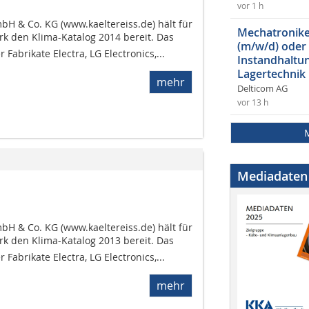
vor 1 h
bH & Co. KG (www.kaeltereiss.de) hält für
Mechatroniker
 den Klima-Katalog 2014 bereit. Das
(m/w/d) oder
abrikate Electra, LG Electronics,...
Instandhaltun
Lagertechnik
mehr
Delticom AG
vor 13 h
Mediadaten
bH & Co. KG (www.kaeltereiss.de) hält für
 den Klima-Katalog 2013 bereit. Das
abrikate Electra, LG Electronics,...
mehr