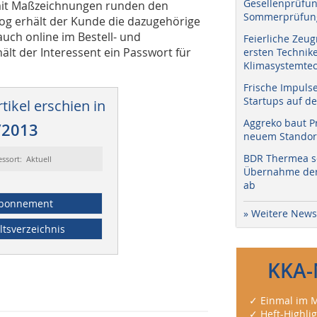
Gesellenprüfun
mit Maßzeichnungen runden den
Sommerprüfung
og erhält der Kunde die dazugehörige
 auch online im Bestell- und
Feierliche Zeug
ält der Interessent ein Passwort für
ersten Technik
Klimasystemtec
Frische Impuls
Startups auf de
tikel erschien in
Aggreko baut P
/2013
neuem Standort
BDR Thermea sc
essort: Aktuell
Übernahme der 
ab
bonnement
» Weitere News
ltsverzeichnis
KKA-
✓ Einmal im M
✓ Heft-Highli