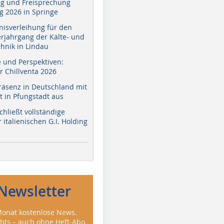
g und Freisprechung
 2026 in Springe
nisverleihung für den
erjahrgang der Kälte- und
hnik in Lindau
e und Perspektiven:
r Chillventa 2026
räsenz in Deutschland mit
 in Pfungstadt aus
hließt vollständige
italienischen G.I. Holding
Newsletter
onat kostenlose News.
ghts – auch ohne Heft-Abo.