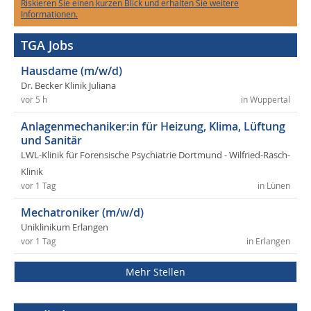
Riskieren Sie einen kurzen Blick und erhalten Sie weitere
Informationen.
TGA Jobs
Hausdame (m/w/d)
Dr. Becker Klinik Juliana
vor 5 h
in Wuppertal
Anlagenmechaniker:in für Heizung, Klima, Lüftung
und Sanitär
LWL-Klinik für Forensische Psychiatrie Dortmund - Wilfried-Rasch-
Klinik
vor 1 Tag
in Lünen
Mechatroniker (m/w/d)
Uniklinikum Erlangen
vor 1 Tag
in Erlangen
Mehr Stellen