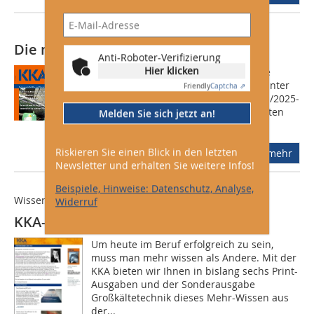
Die neue KKA ist da!
Anti-Roboter-Verifizierung
Hier klicken
Die neue Kälte Klima Aktuell (Ausgabe
04/2025) ist jetzt erschienen. Online unter
Friendly
Captcha ⇗
https://www.kka-online.info/ausgaben/2025-
04-4272285.html und für Abonnementen
Melden Sie sich jetzt an!
als gedruckte Ausgabe in wenigen...
Riskieren Sie einen Blick in den letzten
mehr
Newsletter und erhalten Sie weitere Infos!
Beispiele, Hinweise: Datenschutz, Analyse,
Wissen Sie mehr!
Widerruf
KKA-Newsletter ist da
Um heute im Beruf erfolgreich zu sein,
muss man mehr wissen als Andere. Mit der
KKA bieten wir Ihnen in bislang sechs Print-
Ausgaben und der Sonderausgabe
Großkältetechnik dieses Mehr-Wissen aus
der...