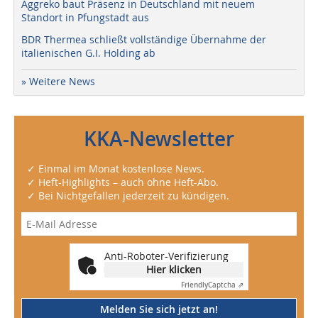
Aggreko baut Präsenz in Deutschland mit neuem
Standort in Pfungstadt aus
BDR Thermea schließt vollständige Übernahme der
italienischen G.I. Holding ab
» Weitere News
KKA-Newsletter
✓ Einmal im Monat kostenlose News.
✓ Heft-Highlights – auch ohne Heft-Abo.
✓ Bei Nichtgefallen jederzeit zu kündigen.
Anti-Roboter-Verifizierung
Hier klicken
Friendly
Captcha ⇗
Melden Sie sich jetzt an!