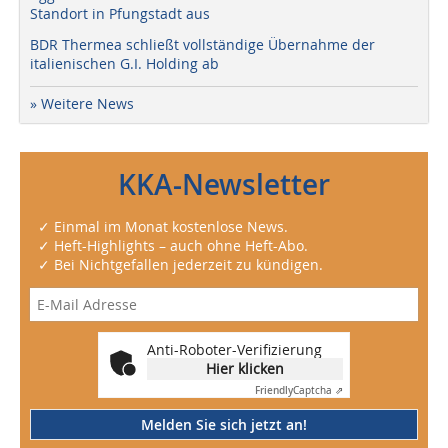
Standort in Pfungstadt aus
BDR Thermea schließt vollständige Übernahme der
italienischen G.I. Holding ab
» Weitere News
KKA-Newsletter
✓ Einmal im Monat kostenlose News.
✓ Heft-Highlights – auch ohne Heft-Abo.
✓ Bei Nichtgefallen jederzeit zu kündigen.
Anti-Roboter-Verifizierung
Hier klicken
Friendly
Captcha ⇗
Melden Sie sich jetzt an!