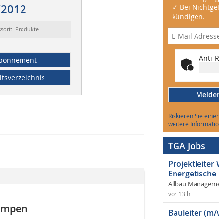
/2012
✓ Bei Nichtgef
kündigen.
ssort: Produkte
Anti-R
bonnement
ltsverzeichnis
Melden 
Riskieren Sie eine
weitere Informatio
TGA Jobs
Projektleite
Energetische
Allbau Manageme
vor 13 h
umpen
Bauleiter (m/