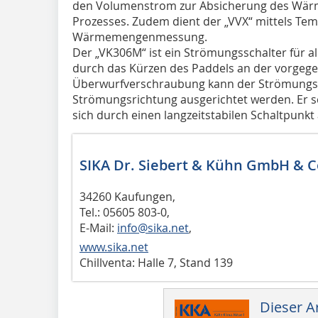
den Volumenstrom zur Absicherung des Wärm
Prozesses. Zudem dient der „VVX“ mittels Te
Wärmemengenmessung.
Der „VK306M“ ist ein Strömungsschalter für a
durch das Kürzen des Paddels an der vorgeg
Überwurfverschraubung kann der Strömungssc
Strömungsrichtung ausgerichtet werden. Er sc
sich durch einen langzeitstabilen Schaltpunkt 
SIKA Dr. Siebert & Kühn GmbH & C
34260 Kaufungen,
Tel.: 05605 803-0,
E-Mail:
info@sika.net
,
www.sika.net
Chillventa: Halle 7, Stand 139
Dieser Ar