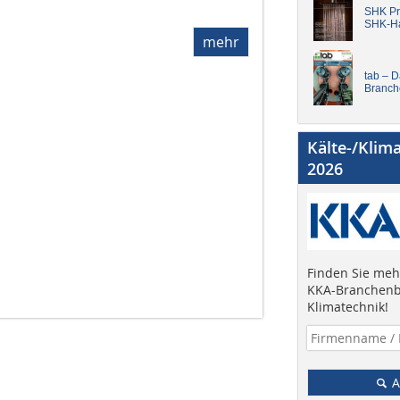
SHK Pro
SHK-H
mehr
tab – 
Branch
Kälte-/Klim
2026
Finden Sie mehr
KKA-Branchenb
Klimatechnik!
A