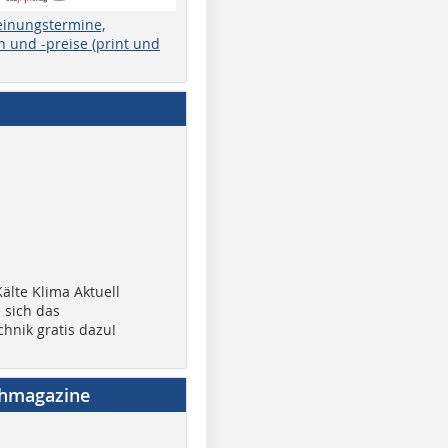
einungstermine,
 und -preise (print und
älte Klima Aktuell
 sich das
chnik gratis dazu!
chmagazine