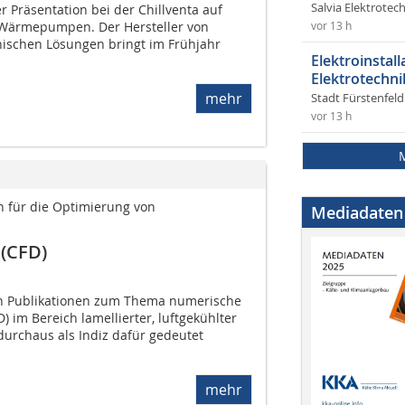
Salvia Elektrote
r Präsentation bei der Chillventa auf
 Wärmepumpen. Der Hersteller von
vor 13 h
ischen Lösungen bringt im Frühjahr
Elektroinstal
Elektrotechni
mehr
Stadt Fürstenfel
vor 13 h
für die Optimierung von
Mediadaten
(CFD)
an Publikationen zum Thema numerische
im Bereich lamellierter, luftgekühlter
urchaus als Indiz dafür gedeutet
mehr