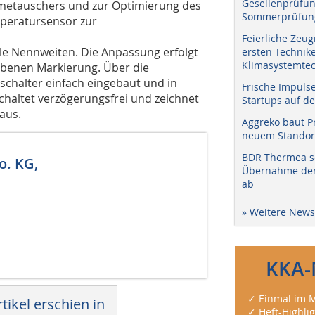
Gesellenprüfun
etauschers und zur Optimierung des
Sommerprüfung
mperatursensor zur
Feierliche Zeug
lle Nennweiten. Die Anpassung erfolgt
ersten Technik
Klimasystemtec
ebenen Markierung. Über die
halter einfach eingebaut und in
Frische Impuls
haltet verzögerungsfrei und zeichnet
Startups auf de
aus.
Aggreko baut P
neuem Standort
BDR Thermea sc
o. KG,
Übernahme der 
ab
» Weitere News
KKA-
✓ Einmal im M
tikel erschien in
✓ Heft-Highli