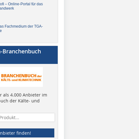
fi – Online-Portal für das
andwerk
Das Fachmedium der TGA-
e
a-Branchenbuch
 als 4.000 Anbieter im
uch der Kälte- und
nbieter finden!