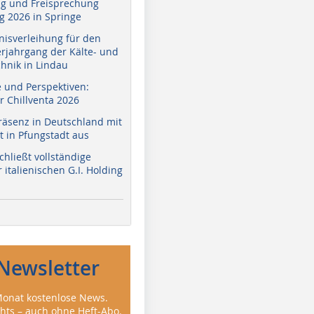
g und Freisprechung
 2026 in Springe
nisverleihung für den
erjahrgang der Kälte- und
hnik in Lindau
e und Perspektiven:
r Chillventa 2026
räsenz in Deutschland mit
 in Pfungstadt aus
hließt vollständige
italienischen G.I. Holding
Newsletter
onat kostenlose News.
ghts – auch ohne Heft-Abo.