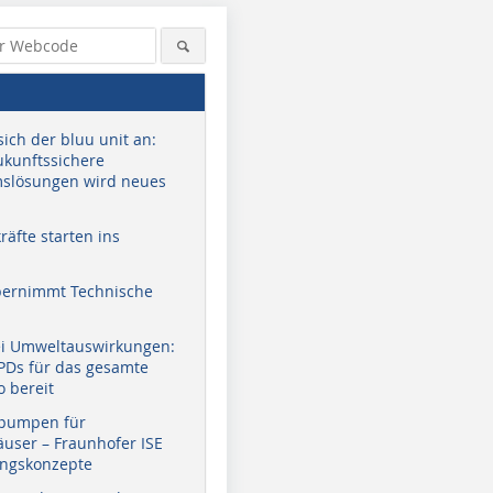
sich der bluu unit an:
zukunftssichere
slösungen wird neues
äfte starten ins
bernimmt Technische
ei Umweltauswirkungen:
EPDs für das gesamte
o bereit
pumpen für
user – Fraunhofer ISE
ungskonzepte