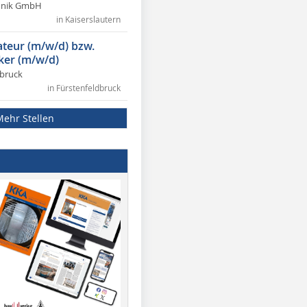
chnik GmbH
in Kaiserslautern
lateur (m/w/d) bzw.
ker (m/w/d)
dbruck
in Fürstenfeldbruck
Mehr Stellen