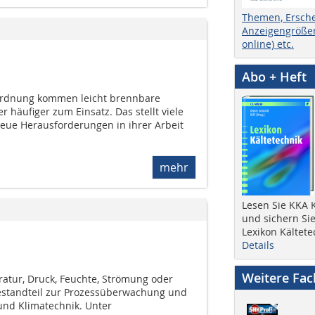
Themen, Ersch
Anzeigengrößen
online) etc.
Abo + Heft
ordnung kommen leicht brennbare
r häufiger zum Einsatz. Das stellt viele
eue Herausforderungen in ihrer Arbeit
mehr
Lesen Sie KKA K
und sichern Sie
Lexikon Kältete
Details
Weitere Fa
tur, Druck, Feuchte, Strömung oder
 Bestandteil zur Prozessüberwachung und
und Klimatechnik. Unter