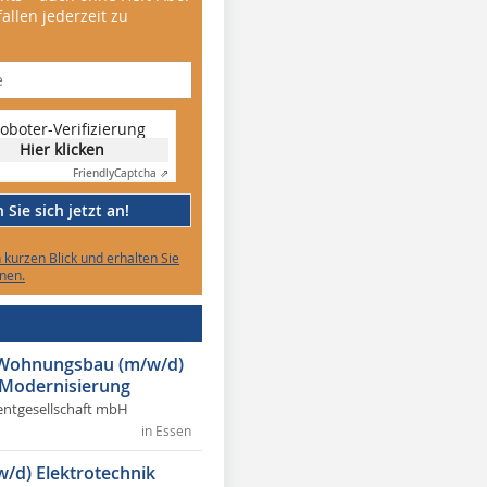
allen jederzeit zu
oboter-Verifizierung
Hier klicken
Friendly
Captcha ⇗
Sie sich jetzt an!
n kurzen Blick und erhalten Sie
nen.
r Wohnungsbau (m/w/d)
 Modernisierung
ntgesellschaft mbH
in Essen
w/d) Elektrotechnik