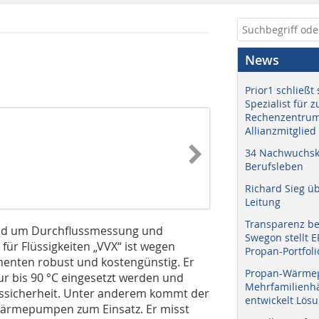
News
Prior1 schließt 
Spezialist für 
Rechenzentrum
Allianzmitglied
34 Nachwuchskr
Berufsleben
Richard Sieg ü
Leitung
Transparenz b
rund um Durchflussmessung und
Swegon stellt 
für Flüssigkeiten „VVX“ ist wegen
Propan-Portfoli
nenten robust und kostengünstig. Er
Propan-Wärme
r bis 90 °C eingesetzt werden und
Mehrfamilienhä
gssicherheit. Unter anderem kommt der
entwickelt Lös
 Wärmepumpen zum Einsatz. Er misst