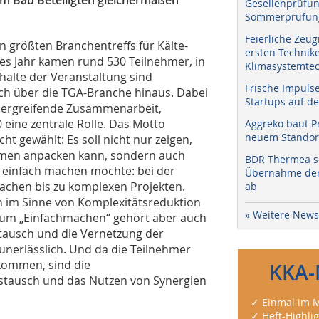
Gesellenprüfun
Sommerprüfung
Feierliche Zeug
n größten Branchentreffs für Kälte-
ersten Technik
es Jahr kamen rund 530 Teilnehmer, in
Klimasystemtec
halte der Veranstaltung sind
Frische Impuls
ch über die TGA-Branche hinaus. Dabei
Startups auf de
übergreifende Zusammenarbeit,
0 eine zentrale Rolle. Das Motto
Aggreko baut P
neuem Standort
t gewählt: Es soll nicht nur zeigen,
emen anpacken kann, sondern auch
BDR Thermea sc
n einfach machen möchte: bei der
Übernahme der 
fachen bis zu komplexen Projekten.
ab
ch im Sinne von Komplexitätsreduktion
» Weitere News
 Zum „Einfachmachen“ gehört aber auch
ausch und die Vernetzung der
unerlässlich. Und da die Teilnehmer
kommen, sind die
KKA-
stausch und das Nutzen von Synergien
✓ Einmal im M
✓ Heft-Highli