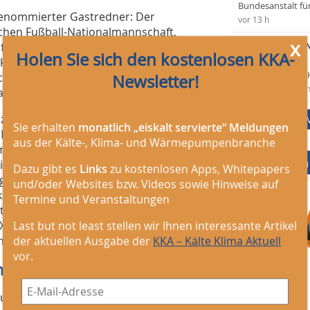
Bundesanstalt fü
renommierter Gastredner: Der
vor 13 h
hen Fußball-Nationalmannschaft,
x
Monteur/-in 
nfach. Machen.“ im Fußball heißt. Wie
Holen Sie sich den kostenlosen KKA-
(m/w/d)
ktor wird, steht im Zentrum des
Gemeindewerke 
chäftsführer und Verwaltungsrat von
Newsletter!
vor 16 h
i
achheit.
 zahlreichen Branchenpartnern, die
Sie erhalten
monatlich „eiskalt servierte“ Meldungen
 Leading Air Convention präsentieren.
aus der Kälte-, Klima- und Wärmepumpenbranche
men Zennio (Hersteller von KNX-
Mediadaten
 im Bereich Wärmeübertrager),
Dazu gibt es
Links
zu kostenlosen Apps, Whitepapers
n), Biddle (Hersteller und Lieferant
und/oder Websites bzw. Videos sowie Hinweise auf
el- und Molekularluftfiltern sowie von
Termine und Veranstaltungen
ickler), Zanotti (italienischer
Xum/ProFlexum (Hersteller u.a. von
Last but not least stellen wir Ihnen interessante Artikel
ner Zeitschrift KKA, als Medienpartner.
der aktuellen Ausgabe der
KKA – Kälte Klima Aktuell
vor.
ng
rungen der Themen Klimaschutz und