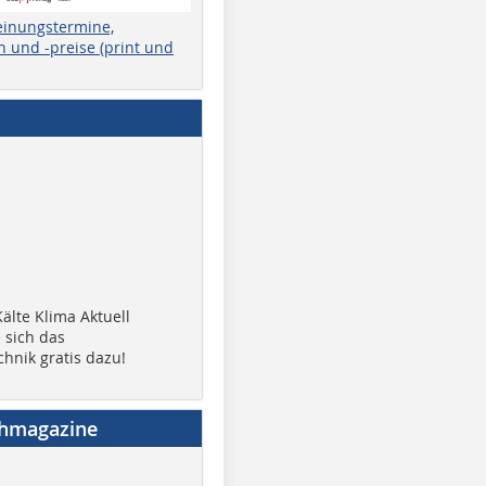
einungstermine,
 und -preise (print und
älte Klima Aktuell
 sich das
chnik gratis dazu!
chmagazine