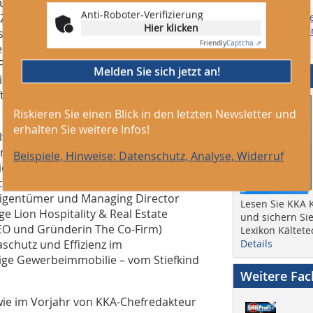
 und Energiebranche in zwei
Anti-Roboter-Verifizierung
Zum Thema „Digitalisierung in der
Themen, Ersch
Hier klicken
Anzeigengrößen
chäftsführer Daikin Germany), Dipl.-
online) etc.
Friendly
Captcha ⇗
l Ingenieure), Dr. Robert Elixmann
(Projektleiter F&E Rhomberg Bau) und
Melden Sie sich jetzt an!
Abo + Heft
eim Hauptverband der Deutschen
ftsführer Gockeln GmbH Kälte Klima
Riskieren Sie einen Blick in den letzten Newsletter und
erhalten Sie weitere Infos!
elt und Verbände DAIKIN Germany),
and DENEFF), Thorsten Herdan
Beispiele, Hinweise: Datenschutz, Analyse, Widerruf
 Abteilungsleiter „Energiepolitik –
chäftsführer Nordport Plaza Hotel
Eigentümer und Managing Director
Lesen Sie KKA K
Lion Hospitality & Real Estate
und sichern Sie
EO und Gründerin The Co-Firm)
Lexikon Kältete
schutz und Effizienz im
Details
tige Gewerbeimmobilie – vom Stiefkind
Weitere Fa
ie im Vorjahr von KKA-Chefredakteur