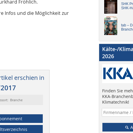
rkhard Fröhlich.
SHK Pro
SHK-H
e Infos und die Möglichkeit zur
tab – 
Branch
Kälte-/Klim
2026
tikel erschien in
/2017
Finden Sie mehr
KKA-Branchenb
ssort: Branche
Klimatechnik!
bonnement
A
ltsverzeichnis