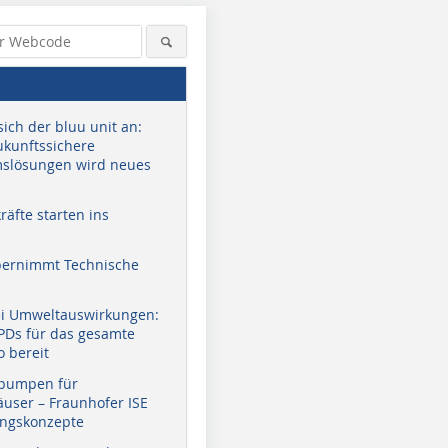
sich der bluu unit an:
zukunftssichere
slösungen wird neues
äfte starten ins
bernimmt Technische
ei Umweltauswirkungen:
EPDs für das gesamte
o bereit
pumpen für
user – Fraunhofer ISE
ungskonzepte