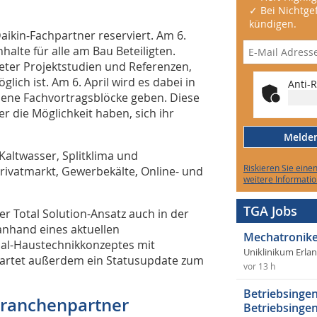
✓ Bei Nichtgef
kündigen.
 Daikin-Fachpartner reserviert. Am 6.
alte für alle am Bau Beteiligten.
eter Projektstudien und Referenzen,
lich ist. Am 6. April wird es dabei in
Anti-R
dene Fachvortragsblöcke geben. Diese
r die Möglichkeit haben, sich ihr
Melden 
Kaltwasser, Splitklima und
Riskieren Sie eine
vatmarkt, Gewerbekälte, Online- und
weitere Informatio
TGA Jobs
r Total Solution-Ansatz auch in der
 anhand eines aktuellen
Mechatronike
lial-Haustechnikkonzeptes mit
Uniklinikum Erla
wartet außerdem ein Statusupdate zum
vor 13 h
Betriebsingen
Branchenpartner
Betriebsingen