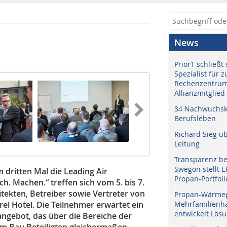
News
Prior1 schließt 
Spezialist für 
Rechenzentrum
Allianzmitglied
34 Nachwuchskr
Berufsleben
Richard Sieg ü
Leitung
Transparenz b
Swegon stellt 
m dritten Mal die Leading Air
Propan-Portfoli
h. Machen.“ treffen sich vom 5. bis 7.
itekten, Betreiber sowie Vertreter von
Propan-Wärme
rel Hotel. Die Teilnehmer erwartet ein
Mehrfamilienhä
entwickelt Lös
angebot, das über die Bereiche der
am Bau Beteiligten gleichermaßen