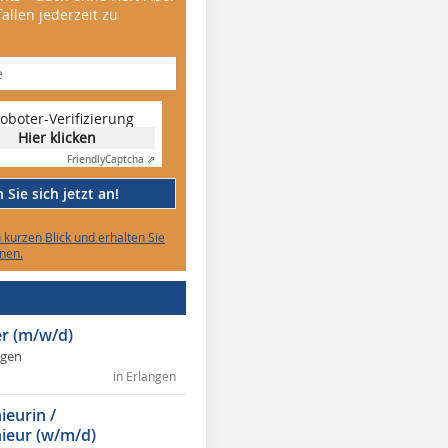
allen jederzeit zu
oboter-Verifizierung
Hier klicken
Friendly
Captcha ⇗
Sie sich jetzt an!
n kurzen Blick und erhalten Sie
nen.
r (m/w/d)
ngen
in Erlangen
ieurin /
ieur (w/m/d)