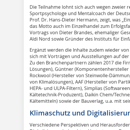
Die Teilnahme lohnt sich auch wegen zweier 
Sportpsychologe und Mentalcoach der Deutsc
Prof. Dr. Hans-Dieter Hermann, zeigt, was „Ei
das Motto auch im Einzelhandel zum Erfolgsfa
Vortrags von Dieter Brandes, ehemaliger Ges
Aldi Nord sowie Gründer des Instituts für Einf
Ergänzt werden die Inhalte zudem wieder von
sich mit Vorträgen und Ausstellungen auf der
Zu den Branchenpartnern zählen 2017 die Fir
Lösungen), Güntner (Komponentenhersteller
Rockwool (Hersteller von Steinwolle-Dämmunge
von Klimalösungen), AAF (Hersteller von Partik
HEPA- und ULPA-Filtern), Simplias (Softwareentw
Kältetechnik-Produzent), Daikin Chem/Techne
Kältemitteln) sowie der Bauverlag, u.a. mit sei
Klimaschutz und Digitalisieru
Verschiedene Perspektiven und Herausforde