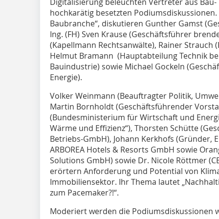
Digitalisierung beleuchten Vertreter aus Bau-
hochkarätig besetzten Podiumsdiskussionen. 
Baubranche“, diskutieren Gunther Gamst (Ges
Ing. (FH) Sven Krause (Geschäftsführer brende
(Kapellmann Rechtsanwälte), Rainer Strauch 
Helmut Bramann (Hauptabteilung Technik b
Bauindustrie) sowie Michael Gockeln (Geschä
Energie).
Volker Weinmann (Beauftragter Politik, Umw
Martin Bornholdt (Geschäftsführender Vorst
(Bundesministerium für Wirtschaft und Energie,
Wärme und Effizienz“), Thorsten Schütte (Ges
Betriebs-GmbH), Johann Kerkhofs (Gründer, 
ARBOREA Hotels & Resorts GmbH sowie Orange 
Solutions GmbH) sowie Dr. Nicole Röttmer (C
erörtern Anforderung und Potential von Klima
Immobiliensektor. Ihr Thema lautet „Nachhal
zum Pacemaker?!“.
Moderiert werden die Podiumsdiskussionen w