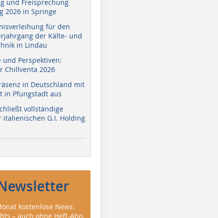
g und Freisprechung
 2026 in Springe
nisverleihung für den
erjahrgang der Kälte- und
hnik in Lindau
e und Perspektiven:
r Chillventa 2026
räsenz in Deutschland mit
 in Pfungstadt aus
hließt vollständige
italienischen G.I. Holding
Newsletter
onat kostenlose News.
ghts – auch ohne Heft-Abo.