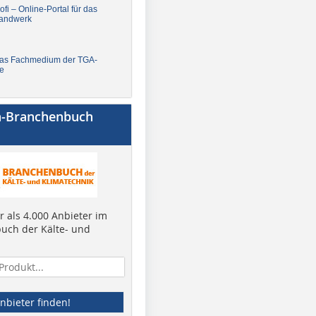
fi – Online-Portal für das
andwerk
Das Fachmedium der TGA-
e
a-Branchenbuch
 als 4.000 Anbieter im
uch der Kälte- und
nbieter finden!