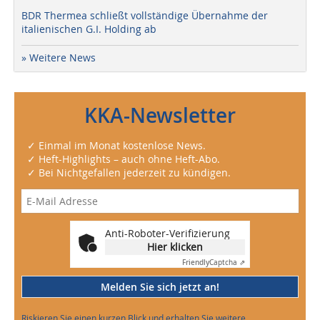
BDR Thermea schließt vollständige Übernahme der
italienischen G.I. Holding ab
» Weitere News
KKA-Newsletter
✓ Einmal im Monat kostenlose News.
✓ Heft-Highlights – auch ohne Heft-Abo.
✓ Bei Nichtgefallen jederzeit zu kündigen.
Anti-Roboter-Verifizierung
Hier klicken
Friendly
Captcha ⇗
Melden Sie sich jetzt an!
Riskieren Sie einen kurzen Blick und erhalten Sie weitere