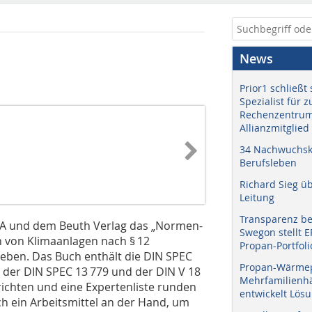
News
Prior1 schließt 
Spezialist für 
Rechenzentrum
Allianzmitglied
34 Nachwuchskr
Berufsleben
Richard Sieg ü
Leitung
Transparenz b
A und dem Beuth Verlag das „Normen-
Swegon stellt 
n von Klimaanlagen nach § 12
Propan-Portfoli
eben. Das Buch enthält die DIN SPEC
Propan-Wärme
n der DIN SPEC 13 779 und der DIN V 18
Mehrfamilienhä
chten und eine Expertenliste runden
entwickelt Lös
h ein Arbeitsmittel an der Hand, um