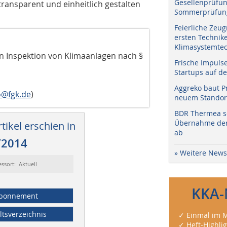
Gesellenprüfun
ransparent und einheitlich gestalten
Sommerprüfung
Feierliche Zeug
ersten Technik
Klimasystemtec
n Inspektion von Klimaanlagen nach §
Frische Impuls
Startups auf de
Aggreko baut P
o@fgk.de
)
neuem Standort
BDR Thermea sc
Übernahme der 
tikel erschien in
ab
/2014
» Weitere News
essort: Aktuell
KKA-
bonnement
ltsverzeichnis
✓ Einmal im M
✓ Heft-Highli