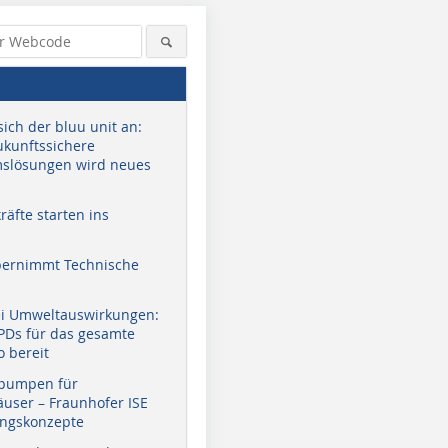
sich der bluu unit an:
zukunftssichere
slösungen wird neues
äfte starten ins
bernimmt Technische
ei Umweltauswirkungen:
EPDs für das gesamte
o bereit
pumpen für
user – Fraunhofer ISE
ungskonzepte