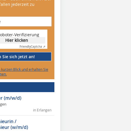
allen jederzeit zu
oboter-Verifizierung
Hier klicken
Friendly
Captcha ⇗
Sie sich jetzt an!
n kurzen Blick und erhalten Sie
nen.
r (m/w/d)
ngen
in Erlangen
ieurin /
ieur (w/m/d)