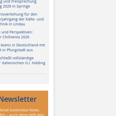
g und Freisprechung
 2026 in Springe
nisverleihung für den
erjahrgang der Kälte- und
hnik in Lindau
e und Perspektiven:
r Chillventa 2026
räsenz in Deutschland mit
 in Pfungstadt aus
hließt vollständige
italienischen G.I. Holding
Newsletter
onat kostenlose News.
ghts – auch ohne Heft-Abo.