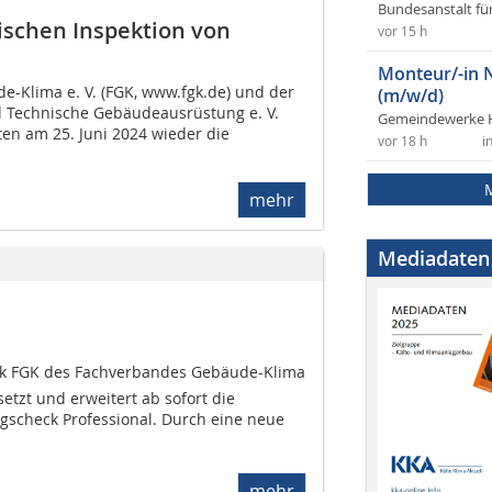
Bundesanstalt fü
ischen Inspektion von
vor 15 h
Monteur/-in 
-Klima e. V. (FGK, www.fgk.de) und der
(m/w/d)
 Technische Gebäudeausrüstung e. V.
Gemeindewerke 
ten am 25. Juni 2024 wieder die
vor 18 h
i
mehr
Mediadaten
ck FGK des Fachverbandes Gebäude-Klima
setzt und erweitert ab sofort die
gscheck Professional. Durch eine neue
mehr