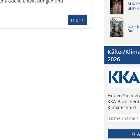
er aktuelle Entwicklungen und
SHK Pro
SHK-H
mehr
tab – 
Branch
Kälte-/Klim
2026
Finden Sie mehr
KKA-Branchenb
Klimatechnik!
A