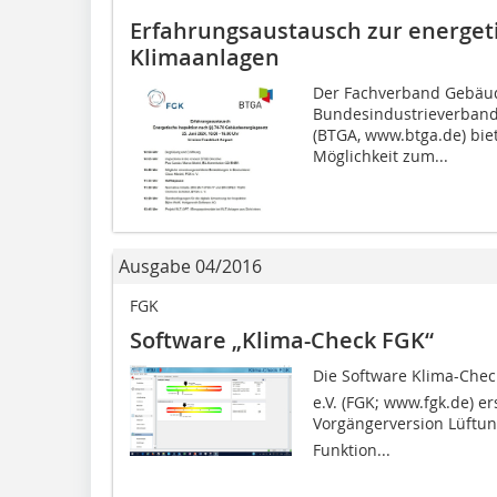
Erfahrungsaustausch zur energet
Klimaanlagen
Der Fachverband Gebäude
Bundesindustrieverband
(BTGA, www.btga.de) bie
Möglichkeit zum...
Ausgabe 04/2016
FGK
Software „Klima-Check FGK“
Die Software Klima-Che
e.V. (FGK; www.fgk.de) er
Vorgängerversion Lüftun
Funktion...