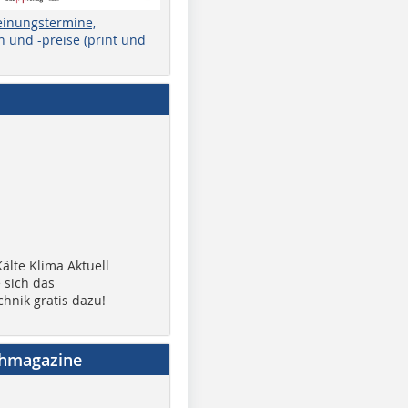
einungstermine,
 und -preise (print und
älte Klima Aktuell
 sich das
chnik gratis dazu!
chmagazine