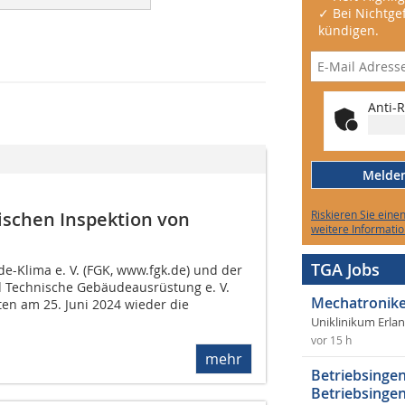
✓ Bei Nichtgef
kündigen.
Anti-R
Melden 
ischen Inspektion von
Riskieren Sie eine
weitere Informatio
TGA Jobs
-Klima e. V. (FGK, www.fgk.de) und der
 Technische Gebäudeausrüstung e. V.
Mechatronike
ten am 25. Juni 2024 wieder die
Uniklinikum Erla
vor 15 h
mehr
Betriebsingen
Betriebsingen