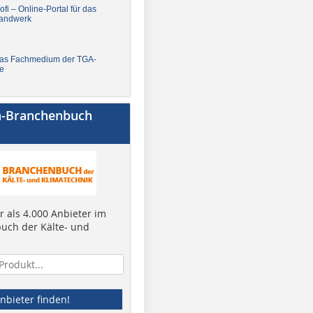
fi – Online-Portal für das
andwerk
Das Fachmedium der TGA-
e
a-Branchenbuch
 als 4.000 Anbieter im
uch der Kälte- und
nbieter finden!