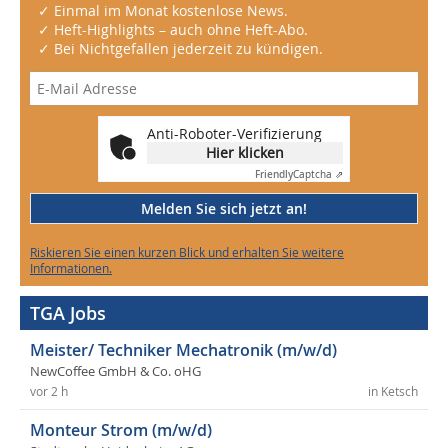
✓ Einmal im Monat kostenlose News.
✓ Heft-Highlights – auch ohne Heft-Abo.
✓ Bei Nichtgefallen jederzeit zu kündigen.
Anti-Roboter-Verifizierung
Hier klicken
Friendly
Captcha ⇗
Melden Sie sich jetzt an!
Riskieren Sie einen kurzen Blick und erhalten Sie weitere
Informationen.
TGA Jobs
Meister/ Techniker Mechatronik (m/w/d)
NewCoffee GmbH & Co. oHG
vor 2 h
in Ketsch
Monteur Strom (m/w/d)