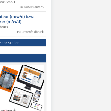
chnik GmbH
in Kaiserslautern
lateur (m/w/d) bzw.
ker (m/w/d)
dbruck
in Fürstenfeldbruck
Mehr Stellen