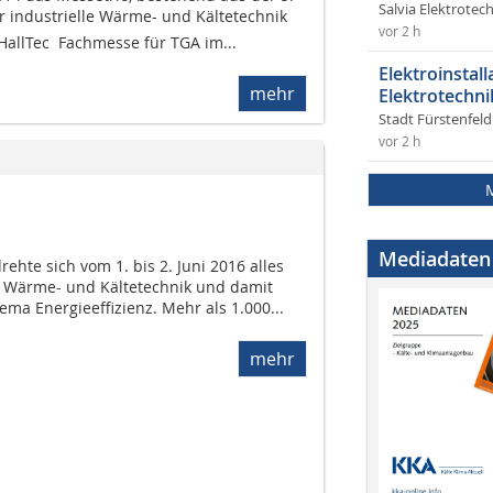
Salvia Elektrote
r industrielle Wärme- und Kältetechnik
vor 2 h
. HallTec  Fachmesse für TGA im...
Elektroinstal
mehr
Elektrotechni
Stadt Fürstenfel
vor 2 h
Mediadaten
ehte sich vom 1. bis 2. Juni 2016 alles
e Wärme- und Kältetechnik und damit
a Energieeffizienz. Mehr als 1.000...
mehr