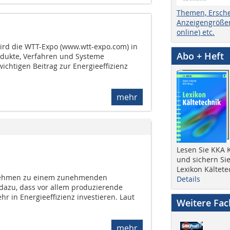
Themen, Ersch
Anzeigengrößen
online) etc.
wird die WTT-Expo (www.wtt-expo.com) in
Abo + Heft
odukte, Verfahren und Systeme
wichtigen Beitrag zur Energieeffizienz
mehr
Lesen Sie KKA K
und sichern Sie
Lexikon Kältete
rnehmen zu einem zunehmenden
Details
 dazu, dass vor allem produzierende
 in Energieeffizienz investieren. Laut
Weitere Fa
mehr