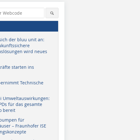
sich der bluu unit an:
zukunftssichere
slösungen wird neues
äfte starten ins
bernimmt Technische
ei Umweltauswirkungen:
EPDs für das gesamte
o bereit
pumpen für
user – Fraunhofer ISE
ungskonzepte