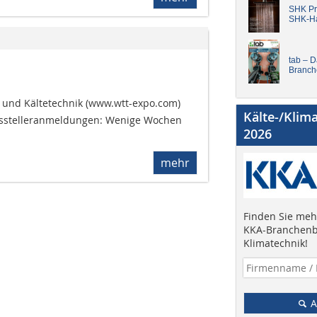
SHK Pro
SHK-H
tab – 
Branch
 und Kältetechnik (www.wtt-expo.com) 
Kälte-/Klim
Ausstelleranmeldungen: Wenige Wochen
2026
mehr
Finden Sie mehr
KKA-Branchenb
Klimatechnik!
A