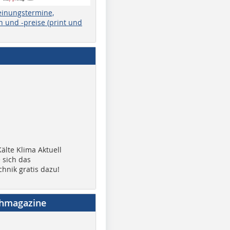
einungstermine,
 und -preise (print und
älte Klima Aktuell
 sich das
chnik gratis dazu!
chmagazine