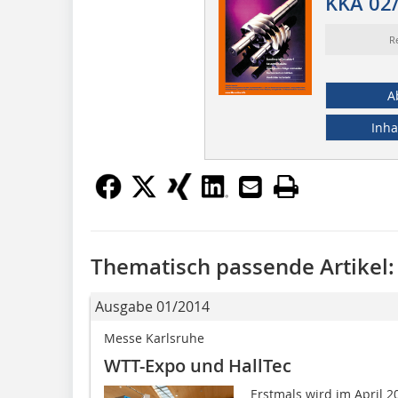
KKA 02
R
A
Inha
Thematisch passende Artikel:
Ausgabe 01/2014
Messe Karlsruhe
WTT-Expo und HallTec
Erstmals wird im April 2