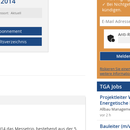
/2014
✓ Bei Nichtgef
kündigen.
essort: Aktuell
bonnement
Anti-R
ltsverzeichnis
Melden 
Riskieren Sie eine
weitere Informatio
TGA Jobs
Projektleite
Energetische
Allbau Manageme
vor 2 h
Bauleiter (m/
014 das Messetrio, bestehend aus der 5.