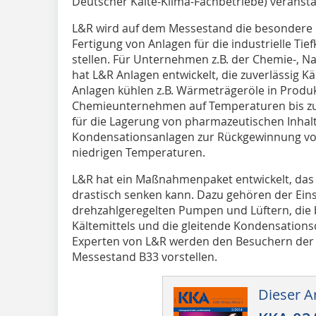
Deutscher Kälte-Klima-Fachbetriebe) veranstal
L&R wird auf dem Messestand die besondere
Fertigung von Anlagen für die industrielle Ti
stellen. Für Unternehmen z.B. der Chemie-, 
hat L&R Anlagen entwickelt, die zuverlässig Kä
Anlagen kühlen z.B. Wärmeträgeröle in Produ
Chemieunternehmen auf Temperaturen bis zu -
für die Lagerung von pharmazeutischen Inhalts
Kondensationsanlagen zur Rückgewinnung von
niedrigen Temperaturen.
L&R hat ein Maßnahmenpaket entwickelt, das 
drastisch senken kann. Dazu gehören der Eins
drehzahlgeregelten Pumpen und Lüftern, die
Kältemittels und die gleitende Kondensationsd
Experten von L&R werden den Besuchern de
Messestand B33 vorstellen.
Dieser Ar