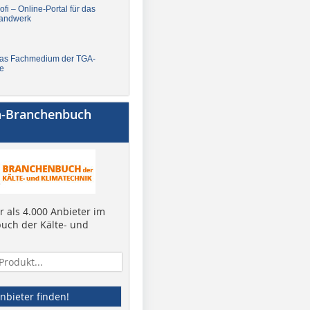
fi – Online-Portal für das
andwerk
Das Fachmedium der TGA-
e
a-Branchenbuch
 als 4.000 Anbieter im
uch der Kälte- und
nbieter finden!