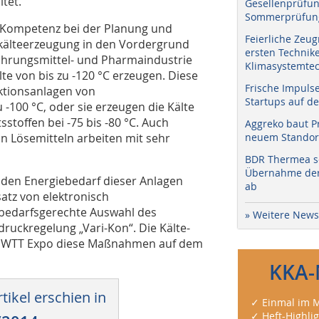
tet.
Gesellenprüfun
Sommerprüfung
 Kompetenz bei der Planung und
Feierliche Zeug
efkälteerzeugung in den Vordergrund
ersten Technik
Nahrungsmittel- und Pharmaindustrie
Klimasystemtec
lte von bis zu -120 °C erzeugen. Diese
Frische Impuls
ktionsanlagen von
Startups auf de
100 °C, oder sie erzeugen die Kälte
stoffen bei -75 bis -80 °C. Auch
Aggreko baut P
 Lösemitteln arbeiten mit sehr
neuem Standort
BDR Thermea sc
Übernahme der 
den Energiebedarf dieser Anlagen
ab
atz von elektronisch
 bedarfsgerechte Auswahl des
» Weitere News
ruckregelung „Vari-Kon“. Die Kälte-
r WTT Expo diese Maßnahmen auf dem
KKA-
tikel erschien in
✓ Einmal im M
✓ Heft-Highli