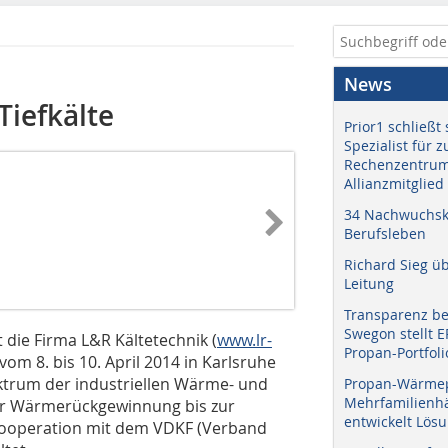
News
Tiefkälte
Prior1 schließt 
Spezialist für 
Rechenzentrum
Allianzmitglied
34 Nachwuchskr
Berufsleben
Richard Sieg ü
Leitung
Transparenz b
Swegon stellt 
lt die Firma L&R Kältetechnik (
www.lr-
Propan-Portfoli
vom 8. bis 10. April 2014 in Karlsruhe
ektrum der industriellen Wärme- und
Propan-Wärme
Mehrfamilienhä
r Wärmerückgewinnung bis zur
entwickelt Lös
 Kooperation mit dem VDKF (Verband