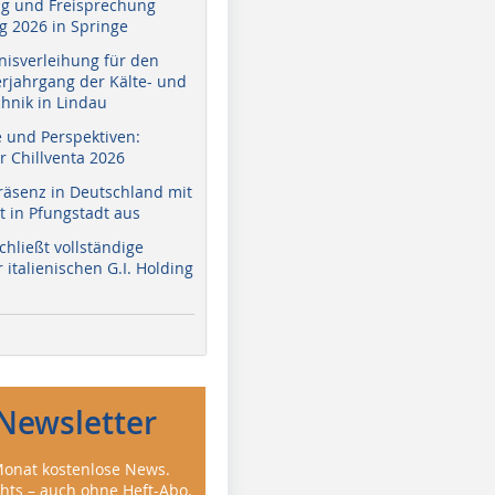
g und Freisprechung
 2026 in Springe
nisverleihung für den
erjahrgang der Kälte- und
hnik in Lindau
e und Perspektiven:
r Chillventa 2026
räsenz in Deutschland mit
 in Pfungstadt aus
hließt vollständige
italienischen G.I. Holding
Newsletter
onat kostenlose News.
ghts – auch ohne Heft-Abo.