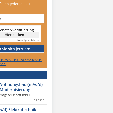
allen jederzeit zu
oboter-Verifizierung
Hier klicken
Friendly
Captcha ⇗
Sie sich jetzt an!
n kurzen Blick und erhalten Sie
nen.
r Wohnungsbau (m/w/d)
 Modernisierung
ntgesellschaft mbH
in Essen
w/d) Elektrotechnik