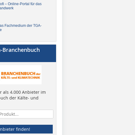
fi – Online-Portal für das
andwerk
Das Fachmedium der TGA-
e
a-Branchenbuch
 als 4.000 Anbieter im
uch der Kälte- und
nbieter finden!