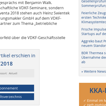
Gesellenprüfun
gesprächs mit Benjamin Walk.
Sommerprüfung
tschaftliche VDKF-Seminare, sondern
lventa 2018 stehen auch Heinz Swientek
Feierliche Zeug
ersten Technik
erungsmakler GmbH auf dem VDKF-
Klimasystemtec
partner zum Thema „betriebliche
Frische Impuls
Startups auf de
orfeld über die VDKF-Geschäftsstelle
Aggreko baut P
neuem Standort
BDR Thermea sc
tikel erschien in
Übernahme der 
ab
/2018
» Weitere News
essort: Aktuell
bonnement
KKA-
ltsverzeichnis
✓ Einmal im M
✓ Heft-Highli