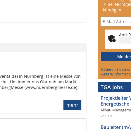
✓ Bei Nichtgef
kündigen.
Anti-R
Melden 
Riskieren Sie eine
weitere Informatio
lventa.de) in Nürnberg ist eine Messe von
anche. Um immer das Ohr nah am Markt
TGA Jobs
ürnbergMesse (www.nuernbergmesse.de)
Projektleite
Energetische
mehr
Allbau Manageme
vor 3 h
Bauleiter (m/