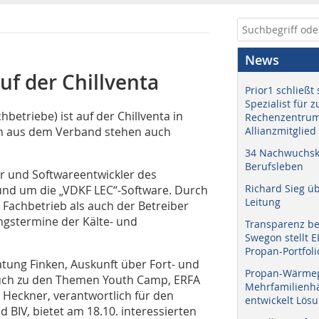
News
f der Chillventa
Prior1 schließt 
Spezialist für 
etriebe) ist auf der Chillventa in
Rechenzentrum
ern aus dem Verband stehen auch
Allianzmitglied
34 Nachwuchskr
Berufsleben
r und Softwareentwickler des
Richard Sieg ü
rund um die „VDKF LEC“-Software. Durch
Leitung
 Fachbetrieb als auch der Betreiber
gstermine der Kälte- und
Transparenz b
Swegon stellt 
Propan-Portfoli
tung Finken, Auskunft über Fort- und
Propan-Wärme
uch zu den Themen Youth Camp, ERFA
Mehrfamilienhä
eckner, verantwortlich für den
entwickelt Lös
BIV, bietet am 18.10. interessierten