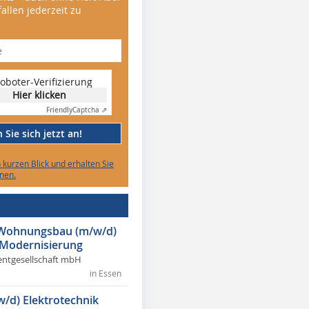
allen jederzeit zu
oboter-Verifizierung
Hier klicken
Friendly
Captcha ⇗
Sie sich jetzt an!
n kurzen Blick und erhalten Sie
nen.
r Wohnungsbau (m/w/d)
 Modernisierung
ntgesellschaft mbH
in Essen
w/d) Elektrotechnik