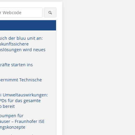
sich der bluu unit an:
zukunftssichere
slösungen wird neues
äfte starten ins
bernimmt Technische
ei Umweltauswirkungen:
EPDs für das gesamte
o bereit
pumpen für
user – Fraunhofer ISE
ungskonzepte