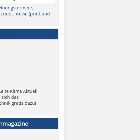
einungstermine,
 und -preise (print und
älte Klima Aktuell
 sich das
chnik gratis dazu!
chmagazine