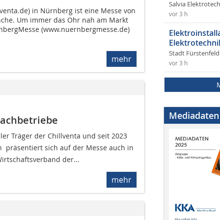
Salvia Elektrote
lventa.de) in Nürnberg ist eine Messe von
vor 3 h
anche. Um immer das Ohr nah am Markt
ürnbergMesse (www.nuernbergmesse.de)
Elektroinstal
Elektrotechni
Stadt Fürstenfel
mehr
vor 3 h
Mediadaten
-Fachbetriebe
ller Träger der Chillventa und seit 2023
  präsentiert sich auf der Messe auch in
irtschaftsverband der...
mehr