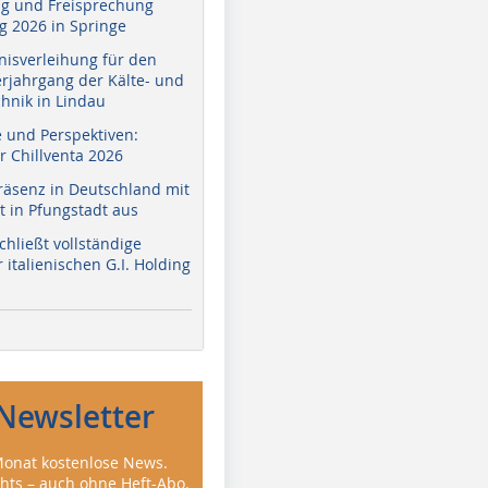
g und Freisprechung
 2026 in Springe
nisverleihung für den
erjahrgang der Kälte- und
hnik in Lindau
e und Perspektiven:
r Chillventa 2026
räsenz in Deutschland mit
 in Pfungstadt aus
hließt vollständige
italienischen G.I. Holding
Newsletter
onat kostenlose News.
ghts – auch ohne Heft-Abo.