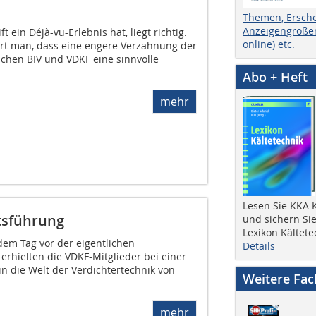
Themen, Ersch
Anzeigengrößen
t ein Déjà-vu-Erlebnis hat, liegt richtig.
online) etc.
rt man, dass eine engere Verzahnung der
schen BIV und VDKF eine sinnvolle
Abo + Heft
mehr
Lesen Sie KKA K
tsführung
und sichern Sie
Lexikon Kältete
dem Tag vor der eigentlichen
Details
erhielten die VDKF-Mitglieder bei einer
n die Welt der Verdichtertechnik von
Weitere Fa
mehr