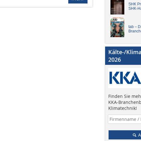
SHK Pro
SHK-H
tab – 
Branch
Kälte-/Klim
2026
Finden Sie mehr
KKA-Branchenb
Klimatechnik!
A