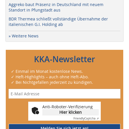
Aggreko baut Präsenz in Deutschland mit neuem
Standort in Pfungstadt aus
BDR Thermea schließt vollständige Übernahme der
italienischen G.I. Holding ab
» Weitere News
KKA-Newsletter
✓ Einmal im Monat kostenlose News.
✓ Heft-Highlights – auch ohne Heft-Abo.
✓ Bei Nichtgefallen jederzeit zu kündigen.
Anti-Roboter-Verifizierung
Hier klicken
Friendly
Captcha ⇗
Melden Sie sich jetzt an!