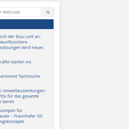
sich der bluu unit an:
zukunftssichere
slösungen wird neues
äfte starten ins
bernimmt Technische
ei Umweltauswirkungen:
EPDs für das gesamte
o bereit
pumpen für
user – Fraunhofer ISE
ungskonzepte