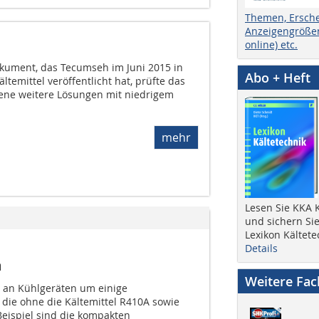
Themen, Ersch
Anzeigengrößen
online) etc.
ument, das Tecumseh im Juni 2015 in
Abo + Heft
temittel veröffentlicht hat, prüfte das
ne weitere Lösungen mit niedrigem
mehr
Lesen Sie KKA K
und sichern Sie
Lexikon Kältete
Details
a
Weitere Fa
 an Kühlgeräten um einige
 die ohne die Kältemittel R410A sowie
eispiel sind die kompakten