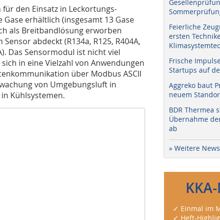
Gesellenprüfun
 für den Einsatz in Leckortungs-
Sommerprüfung
e Gase erhältlich (insgesamt 13 Gase
Feierliche Zeug
ch als Breitbandlösung erworben
ersten Technik
m Sensor abdeckt (R134a, R125, R404A,
Klimasystemtec
. Das Sensormodul ist nicht viel
Frische Impuls
t sich in eine Vielzahl von Anwendungen
Startups auf de
 Datenkommunikation über Modbus ASCII
erwachung von Umgebungsluft in
Aggreko baut P
 in Kühlsystemen.
neuem Standort
BDR Thermea sc
Übernahme der 
ab
» Weitere News
KKA-
✓ Einmal im M
✓ Heft-Highli