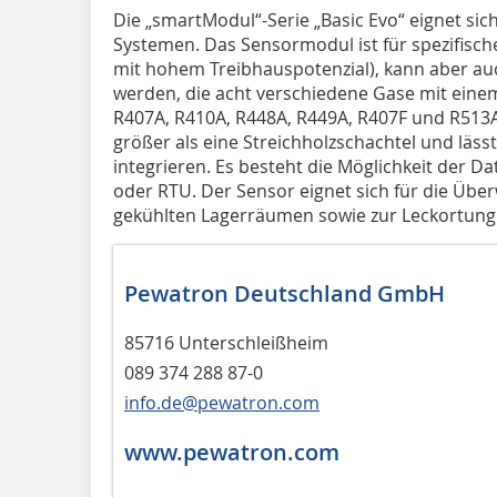
Die „smartModul“-Serie „Basic Evo“ eignet sich
Systemen. Das Sensormodul ist für spezifisch
mit hohem Treibhauspotenzial), kann aber au
werden, die acht verschiedene Gase mit eine
R407A, R410A, R448A, R449A, R407F und R513A)
größer als eine Streichholzschachtel und läss
integrieren. Es besteht die Möglichkeit der
oder RTU. Der Sensor eignet sich für die Üb
gekühlten Lagerräumen sowie zur Leckortung
Pewatron Deutschland GmbH
85716 Unterschleißheim
089 374 288 87-0
info.de@pewatron.com
www.pewatron.com