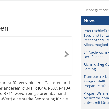
News
sen
Prior1 schließt 
Spezialist für 
Rechenzentrum
Allianzmitglied
34 Nachwuchskr
Berufsleben
Richard Sieg ü
Leitung
Transparenz b
Swegon stellt 
ron ist für verschiedene Gasarten und
Propan-Portfoli
ter anderem R134a, R404A, R507, R410A,
nd R744, wovon einige brennbar sind
Propan-Wärme
Mehrfamilienhä
-Wert) eine starke Bedrohung für die
entwickelt Lös