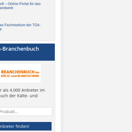
fi – Online-Portal für das
andwerk
Das Fachmedium der TGA-
e
a-Branchenbuch
 als 4.000 Anbieter im
uch der Kälte- und
nbieter finden!