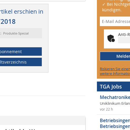
✓ Bei Nichtgef
kündigen.
tikel erschien in
/2018
t: Produkte-Special
Anti-R
bonnement
Melden 
ltsverzeichnis
Riskieren Sie eine
weitere Informatio
TGA Jobs
Mechatronike
Uniklinikum Erla
vor 22 h
Betriebsingen
Betriebsingen