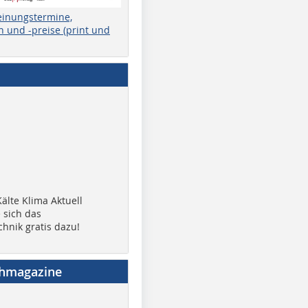
einungstermine,
 und -preise (print und
älte Klima Aktuell
 sich das
chnik gratis dazu!
chmagazine