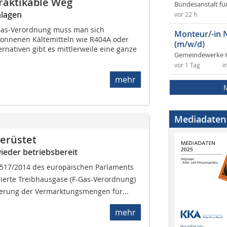
raktikable Weg
Bundesanstalt fü
nlagen
vor 22 h
-Gas-Verordnung muss man sich
Monteur/-in 
ewonnenen Kältemitteln wie R404A oder
(m/w/d)
rnativen gibt es mittlerweile eine ganze
Gemeindewerke 
vor 1 Tag
i
mehr
Mediadaten
erüstet
ieder betriebsbereit
. 517/2014 des europäischen Parlaments
ierte Treibhausgase (F-Gas-Verordnung)
ierung der Vermarktungsmengen für...
mehr