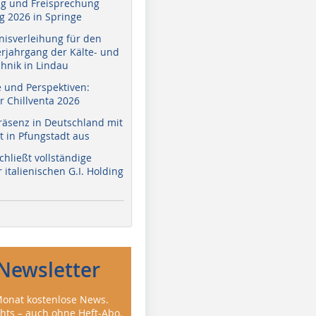
g und Freisprechung
 2026 in Springe
nisverleihung für den
erjahrgang der Kälte- und
hnik in Lindau
e und Perspektiven:
r Chillventa 2026
räsenz in Deutschland mit
 in Pfungstadt aus
hließt vollständige
italienischen G.I. Holding
Newsletter
onat kostenlose News.
ghts – auch ohne Heft-Abo.