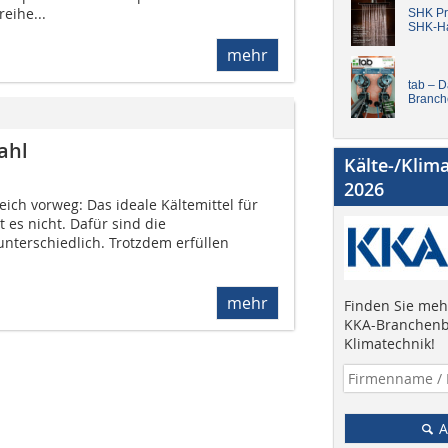
eihe...
SHK Pro
SHK-H
mehr
tab – 
Branch
ahl
Kälte-/Klim
2026
eich vorweg: Das ideale Kältemittel für
 es nicht. Dafür sind die
terschiedlich. Trotzdem erfüllen
mehr
Finden Sie mehr
KKA-Branchenb
Klimatechnik!
A