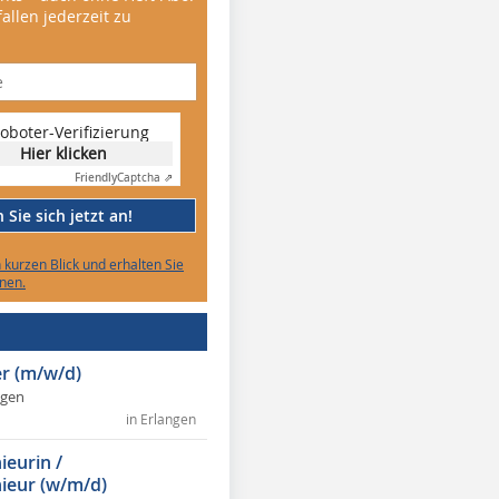
allen jederzeit zu
oboter-Verifizierung
Hier klicken
Friendly
Captcha ⇗
Sie sich jetzt an!
n kurzen Blick und erhalten Sie
nen.
r (m/w/d)
ngen
in Erlangen
ieurin /
ieur (w/m/d)