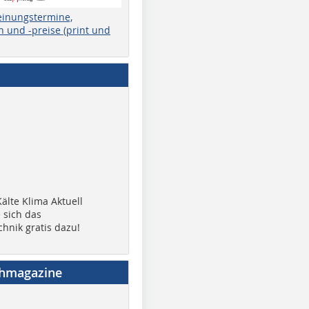
einungstermine,
 und -preise (print und
älte Klima Aktuell
 sich das
chnik gratis dazu!
chmagazine