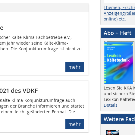
Themen, Ersch
Anzeigengrößen
online) etc.
ge
Abo + Heft
cher Kälte-Klima-Fachbetriebe e.V.,
em Jahr wieder seine Kälte-Klima-
en. Die Konjunkturumfrage ist nicht zu
mehr
Lesen Sie KKA K
021 des VDKF
und sichern Sie
Lexikon Kältete
r Kälte-Klima-Konjunkturumfrage auch
Details
ngen der Branche informieren und startet
 einem leicht geänderten Format. Die...
Weitere Fa
mehr