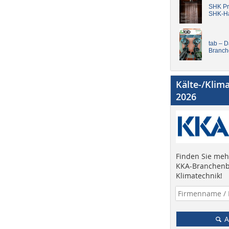
SHK Pro
SHK-H
tab – 
Branch
Kälte-/Klim
2026
Finden Sie mehr
KKA-Branchenb
Klimatechnik!
A