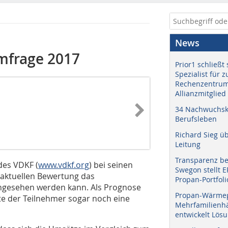
News
mfrage 2017
Prior1 schließt 
Spezialist für 
Rechenzentrum
Allianzmitglied
34 Nachwuchskr
Berufsleben
Richard Sieg ü
Leitung
Transparenz b
des VDKF (
www.vdkf.org
) bei seinen
Swegon stellt 
r aktuellen Bewertung das
Propan-Portfoli
 angesehen werden kann. Als Prognose
Propan-Wärme
fte der Teilnehmer sogar noch eine
Mehrfamilienhä
entwickelt Lös