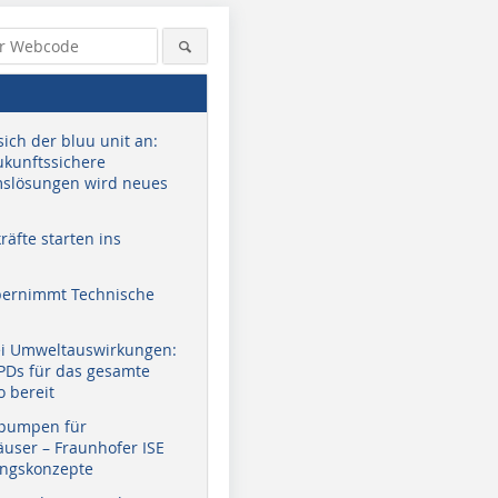
sich der bluu unit an:
zukunftssichere
slösungen wird neues
äfte starten ins
bernimmt Technische
ei Umweltauswirkungen:
EPDs für das gesamte
o bereit
pumpen für
user – Fraunhofer ISE
ungskonzepte