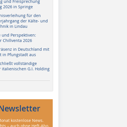
g und Freisprechung
 2026 in Springe
nisverleihung für den
erjahrgang der Kälte- und
hnik in Lindau
e und Perspektiven:
r Chillventa 2026
räsenz in Deutschland mit
 in Pfungstadt aus
hließt vollständige
italienischen G.I. Holding
Newsletter
onat kostenlose News.
ghts – auch ohne Heft-Abo.