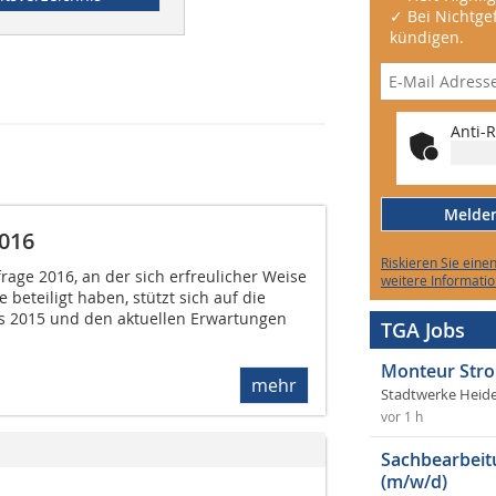
✓ Bei Nichtgef
kündigen.
Anti-R
Melden 
016
Riskieren Sie eine
age 2016, an der sich erfreulicher Weise
weitere Informatio
 beteiligt haben, stützt sich auf die
s 2015 und den aktuellen Erwartungen
TGA Jobs
Monteur Stro
mehr
Stadtwerke Heid
vor 1 h
Sachbearbeit
(m/w/d)