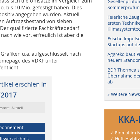
ass sich die Umsätze im Vergleich zum
Gesellenprüfun
. bis 10 Mio. gefestigt haben. Dies
Sommerprüfung
 positiv angegeben wurden. Aktuell
Feierliche Zeug
hen Auftragsbestand von sieben
ersten Technik
er qualifizierte Fachkräftebedarf
Klimasystemtec
nach wie vor, erfreulich ist aber die
Frische Impuls
Startups auf de
 Grafiken u.a. aufgeschlüsselt nach
Aggreko baut P
 Homepage des VDKF unter
neuem Standort
entlicht.
BDR Thermea sc
Übernahme der 
ab
tikel erschien in
/2017
» Weitere News
essort: Aktuell
KKA-
bonnement
✓ Einmal im M
ltsverzeichnis
✓ Heft-Highli