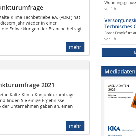
Wohnungsgenosse
junkturumfrage
vor 1 h
älte-Klima-Fachbetriebe e.V. (VDKF) hat
Versorgungsi
 diesem Jahr wieder in einer
Technisches
die Entwicklungen der Branche befragt.
Stadt Frankfurt 
vor 1 h
mehr
Mediadaten
unkturumfrage 2021
eine Kälte-Klima-Konjunkturumfrage
nd finden Sie einige Ergebnisse:
 der Unternehmen gaben an, einen
mehr