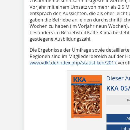
Zusammenfassend kann festgestellt werden, d
Vorjahr mit einem Umsatz von mehr als 2,5 Mio
entsprach den Aussichten, die als eher leicht
gaben die Betriebe an, einen durchschnittlic
Wochen zu haben (im Vorjahr neun Wochen). D
besonders im Betriebsteil Kälte-Klima besteht 
gestiegene Ausbildungszahl.
Die Ergebnisse der Umfrage sowie detaillierte
Regionen sind im Mitgliederbereich auf der
www.vdkf.de/index.php/statistiken/2017
veröff
Dieser Ar
KKA 05
R
A
Inha