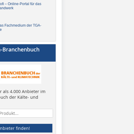
fi – Online-Portal für das
andwerk
Das Fachmedium der TGA-
e
a-Branchenbuch
 als 4.000 Anbieter im
uch der Kälte- und
nbieter finden!