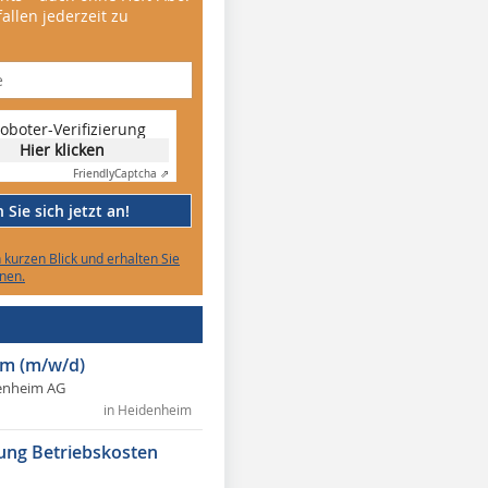
allen jederzeit zu
oboter-Verifizierung
Hier klicken
Friendly
Captcha ⇗
Sie sich jetzt an!
n kurzen Blick und erhalten Sie
nen.
m (m/w/d)
enheim AG
in Heidenheim
ung Betriebskosten