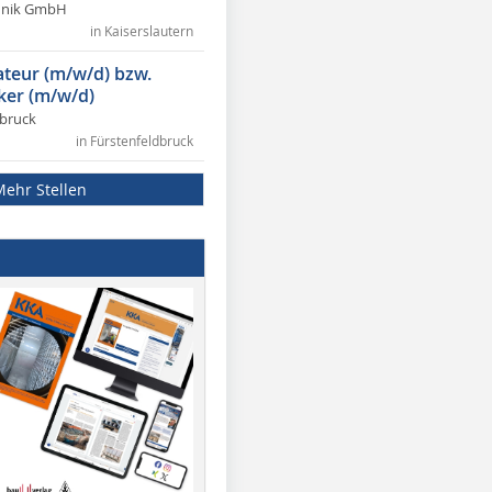
chnik GmbH
in Kaiserslautern
lateur (m/w/d) bzw.
ker (m/w/d)
dbruck
in Fürstenfeldbruck
Mehr Stellen