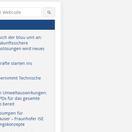
sich der bluu unit an:
zukunftssichere
slösungen wird neues
äfte starten ins
bernimmt Technische
ei Umweltauswirkungen:
EPDs für das gesamte
o bereit
pumpen für
user – Fraunhofer ISE
ungskonzepte