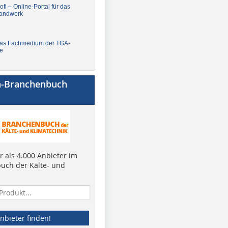
fi – Online-Portal für das
andwerk
Das Fachmedium der TGA-
e
a-Branchenbuch
 als 4.000 Anbieter im
uch der Kälte- und
nbieter finden!