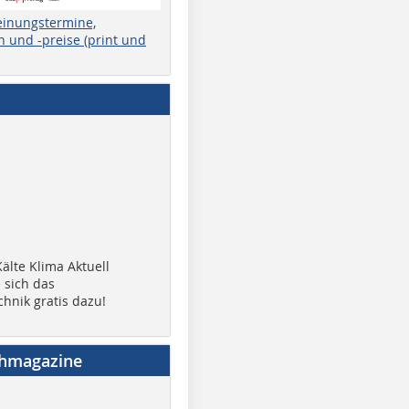
einungstermine,
 und -preise (print und
älte Klima Aktuell
 sich das
chnik gratis dazu!
chmagazine