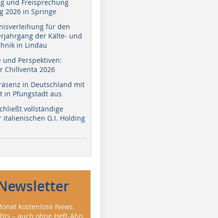
g und Freisprechung
 2026 in Springe
nisverleihung für den
erjahrgang der Kälte- und
hnik in Lindau
e und Perspektiven:
r Chillventa 2026
räsenz in Deutschland mit
 in Pfungstadt aus
hließt vollständige
italienischen G.I. Holding
Newsletter
onat kostenlose News.
ghts – auch ohne Heft-Abo.