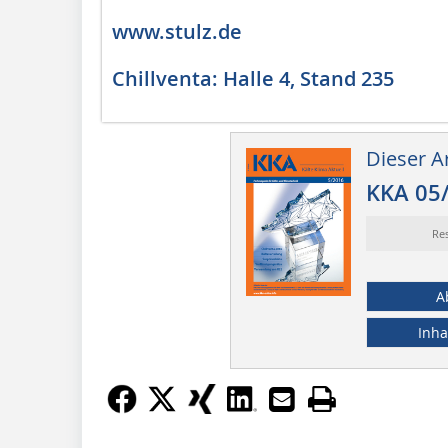
www.stulz.de
Chillventa: Halle 4, Stand 235
Dieser Ar
KKA 05
Re
A
Inha