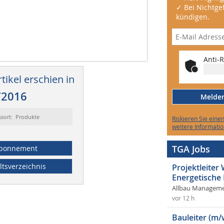
✓ Bei Nichtgef
kündigen.
Anti-R
tikel erschien in
/2016
Melden 
ssort: Produkte
Riskieren Sie eine
weitere Informatio
TGA Jobs
bonnement
ltsverzeichnis
Projektleite
Energetische
Allbau Manageme
vor 12 h
Bauleiter (m/