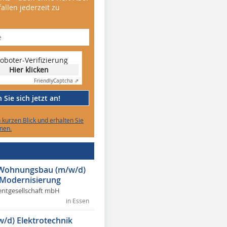
allen jederzeit zu
oboter-Verifizierung
Hier klicken
Friendly
Captcha ⇗
Sie sich jetzt an!
n kurzen Blick und erhalten Sie
nen.
r Wohnungsbau (m/w/d)
 Modernisierung
ntgesellschaft mbH
in Essen
w/d) Elektrotechnik