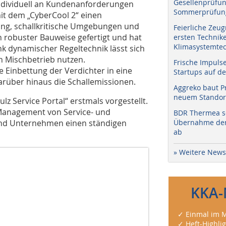
Gesellenprüfun
ndividuell an Kundenanforderungen
Sommerprüfung
it dem „CyberCool 2“ einen
lung, schallkritische Umgebungen und
Feierliche Zeug
n robuster Bauweise gefertigt und hat
ersten Technik
Klimasystemtec
 dynamischer Regeltechnik lässt sich
n Mischbetrieb nutzen.
Frische Impuls
 Einbettung der Verdichter in eine
Startups auf de
rüber hinaus die Schallemissionen.
Aggreko baut P
neuem Standort
ulz Service Portal“ erstmals vorgestellt.
e Management von Service- und
BDR Thermea sc
und Unternehmen einen ständigen
Übernahme der 
ab
» Weitere News
KKA-
✓ Einmal im M
✓ Heft-Highli