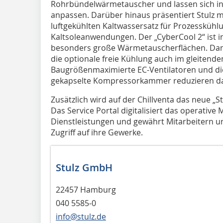
Rohrbündelwärmetauscher und lassen sich i
anpassen. Darüber hinaus präsentiert Stulz m
luftgekühlten Kaltwassersatz für Prozessküh
Kaltsoleanwendungen. Der „CyberCool 2“ ist i
besonders große Wärmetauscherflächen. Dank
die optionale freie Kühlung auch im gleitende
Baugrößenmaximierte EC-Ventilatoren und die
gekapselte Kompres­sorkammer reduzieren da
Zusätzlich wird auf der Chillventa das neue „St
Das Service Portal digitalisiert das operativ
Dienstleistungen und gewährt Mitarbeitern 
Zugriff auf ihre Gewerke.
Stulz GmbH
22457 Hamburg
040 5585-0
info@stulz.de