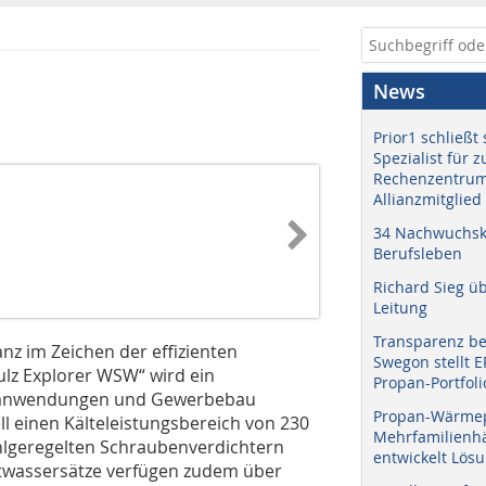
News
Prior1 schließt 
Spezialist für 
Rechenzentrum
Allianzmitglied
34 Nachwuchskr
Berufsleben
Richard Sieg ü
Leitung
Transparenz b
anz im Zeichen der effizienten
Swegon stellt 
ulz Explorer WSW“ wird ein
Propan-Portfoli
rieanwendungen und Gewerbebau
Propan-Wärme
ll einen Kälteleistungsbereich von 230
Mehrfamilienhä
hlgeregelten Schraubenverdichtern
entwickelt Lös
ltwassersätze verfügen zudem über