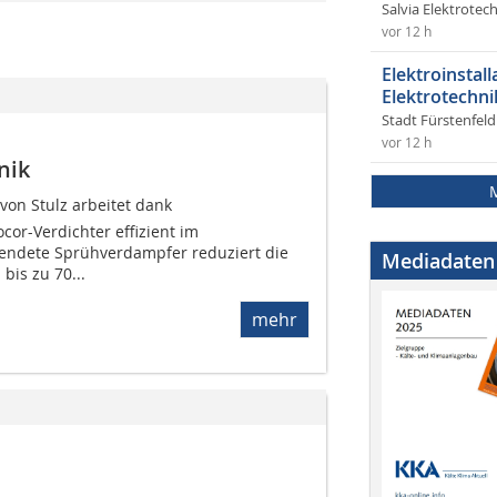
Salvia Elektrote
vor 12 h
Elektroinstal
Elektrotechni
Stadt Fürstenfel
vor 12 h
nik
 von Stulz arbeitet dank
or-Verdichter effizient im
rwendete Sprühverdampfer reduziert die
Mediadaten
bis zu 70...
mehr