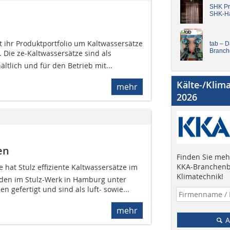
SHK Pro
SHK-H
t ihr Produktportfolio um Kaltwassersätze
tab – 
Branch
. Die ze-Kaltwassersätze sind als
ältlich und für den Betrieb mit...
Kälte-/Klim
mehr
2026
en
Finden Sie mehr
KKA-Branchenb
ie hat Stulz effiziente Kaltwassersätze im
Klimatechnik!
erden im Stulz-Werk in Hamburg unter
 gefertigt und sind als luft- sowie...
mehr
A