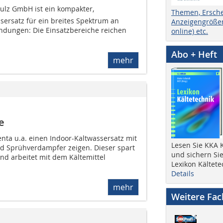
tulz GmbH ist ein kompakter,
Themen, Ersch
sersatz für ein breites Spektrum an
Anzeigengrößen
ndungen: Die Einsatzbereiche reichen
online) etc.
Abo + Heft
mehr
e
venta u.a. einen Indoor-Kaltwassersatz mit
Lesen Sie KKA K
d Sprühverdampfer zeigen. Dieser spart
und sichern Sie
und arbeitet mit dem Kältemittel
Lexikon Kältete
Details
mehr
Weitere Fa