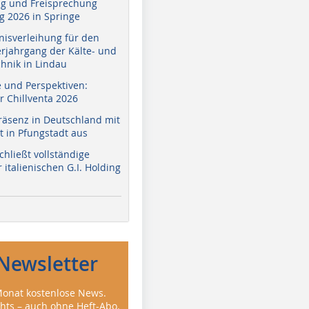
g und Freisprechung
 2026 in Springe
nisverleihung für den
erjahrgang der Kälte- und
hnik in Lindau
e und Perspektiven:
r Chillventa 2026
räsenz in Deutschland mit
 in Pfungstadt aus
hließt vollständige
italienischen G.I. Holding
Newsletter
onat kostenlose News.
ghts – auch ohne Heft-Abo.