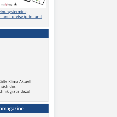
einungstermine,
 und -preise (print und
älte Klima Aktuell
 sich das
chnik gratis dazu!
chmagazine