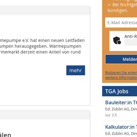
✓ Bei Nichtgef
kündigen.
Anti-R
epumpe e.V. hat einen neuen Leitfaden
epumpen herausgegeben. Wärmepumpen
emarkt derzeit einen Anteil von rund
Melden 
mehr
Riskieren Sie eine
weitere Informatio
TGA Jobs
Bauleiter:in 
Ed. Züblin AG, Dir
vor 3 h
Kalkulator:in
älen
Ed. Züblin AG, Dir