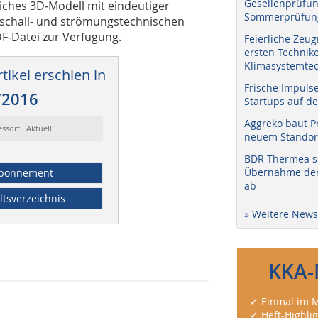
Gesellenprüfun
iches 3D‐Modell mit eindeutiger
Sommerprüfung
schall- und strömungstechnischen
DF‐Datei zur Verfügung.
Feierliche Zeug
ersten Technik
Klimasystemtec
tikel erschien in
Frische Impuls
/2016
Startups auf de
Aggreko baut P
essort: Aktuell
neuem Standort
BDR Thermea sc
Übernahme der 
bonnement
ab
ltsverzeichnis
» Weitere News
KKA-
✓ Einmal im M
✓ Heft-Highli