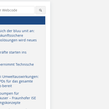
sich der bluu unit an:
zukunftssichere
slösungen wird neues
äfte starten ins
bernimmt Technische
ei Umweltauswirkungen:
EPDs für das gesamte
o bereit
pumpen für
user – Fraunhofer ISE
ungskonzepte