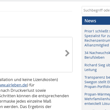
News
Prior1 schließt 
Spezialist für 
Rechenzentrum
Allianzmitglied
34 Nachwuchskr
Berufsleben
Richard Sieg ü
Leitung
Transparenz b
tallation und keine Lizenzkosten)
Swegon stellt 
ww.airleben.de
) für
Propan-Portfoli
 nach Druckverlust sowie
Propan-Wärme
Schritten können die entsprechenden
Mehrfamilienhä
ermaske jedes einzelne Maß
entwickelt Lös
n werden. Das Ergebnis der