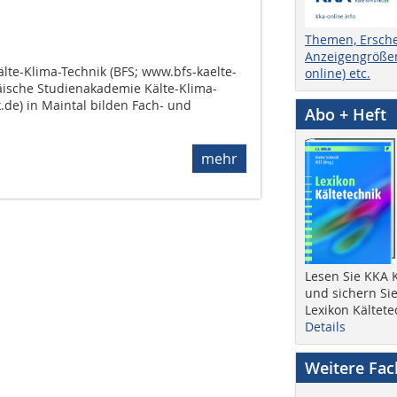
Themen, Ersch
Anzeigengrößen
lte-Klima-Technik (BFS; www.bfs-kaelte-
online) etc.
äische Studienakademie Kälte-Klima-
.de) in Maintal bilden Fach- und
Abo + Heft
mehr
Lesen Sie KKA K
und sichern Sie
Lexikon Kältete
Details
Weitere Fa